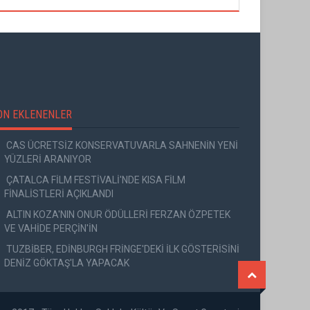
ON EKLENENLER
CAS ÜCRETSİZ KONSERVATUVARLA SAHNENİN YENİ
YÜZLERİ ARANIYOR
ÇATALCA FİLM FESTİVALİ'NDE KISA FİLM
FİNALİSTLERİ AÇIKLANDI
ALTIN KOZA'NIN ONUR ÖDÜLLERİ FERZAN ÖZPETEK
VE VAHİDE PERÇİN'İN
TUZBİBER, EDİNBURGH FRİNGE'DEKİ İLK GÖSTERİSİNİ
DENİZ GÖKTAŞ'LA YAPACAK