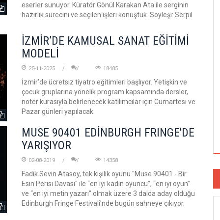
eserler sunuyor. Küratör Gönül Karakan Ata ile serginin
hazırlık sürecini ve seçilen işleri konuştuk. Söyleşi: Serpil
İZMİR’DE KAMUSAL SANAT EĞİTİMİ
MODELİ
25-11-2025
18485
İzmir’de ücretsiz tiyatro eğitimleri başlıyor. Yetişkin ve
çocuk gruplarına yönelik program kapsamında dersler,
noter kurasıyla belirlenecek katılımcılar için Cumartesi ve
Pazar günleri yapılacak.
MUSE 90401 EDİNBURGH FRINGE'DE
YARIŞIYOR
02-08-2019
14358
Fadik Sevin Atasoy, tek kişilik oyunu "Muse 90401 - Bir
Esin Perisi Davası" ile “en iyi kadın oyuncu”, “en iyi oyun”
ve “en iyi metin yazarı” olmak üzere 3 dalda aday olduğu
Edinburgh Fringe Festivali'nde bugün sahneye çıkıyor.