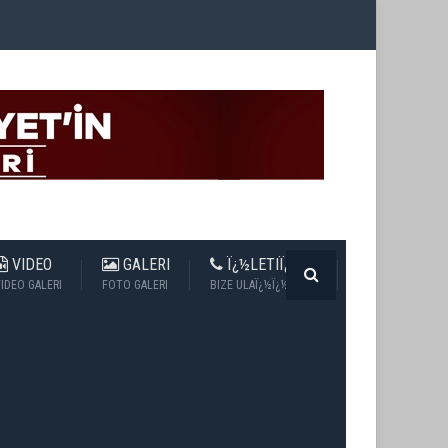
VIDEO
GALERI
Ï¿½LETIÏ¿½IM
IDEO GALERI
FOTO GALERI
BIZE ULAÏ¿½Ï¿½N