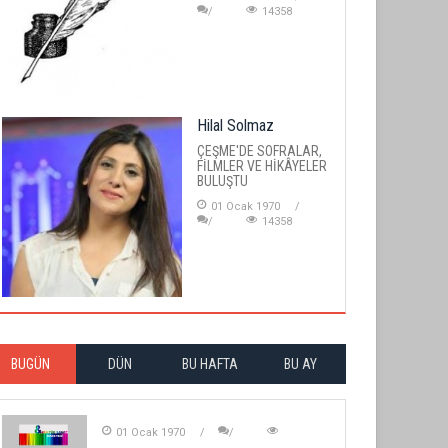
14358
Hilal Solmaz
ÇEŞME'DE SOFRALAR,
FİLMLER VE HİKÂYELER
BULUŞTU
01 Ocak 1970
14358
BUGÜN
DÜN
BU HAFTA
BU AY
01 Ocak 1970