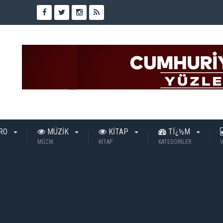
TRO
MÜZİK
KİTAP
TÏ¿½M
MÜZİK
KİTAP
KATEGORILER
V