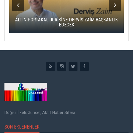
ALTIN PORTAKAL JÜRİSİNE DERVİŞ ZAİM BAŞKANLIK
C
EDECEK
Doğru, İlkeli, Güncel, Aktif Haber Sitesi
SON EKLENENLER