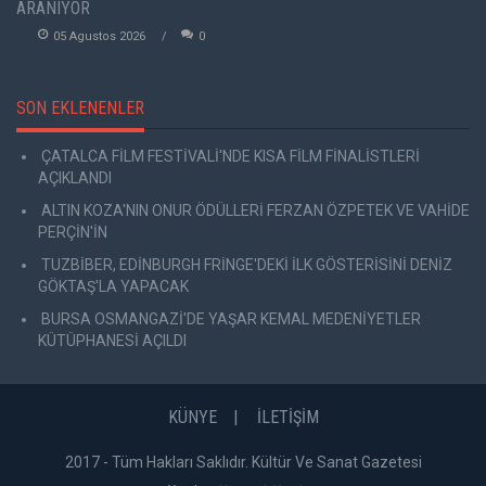
ARANIYOR
05 Agustos 2026
0
SON EKLENENLER
ÇATALCA FİLM FESTİVALİ'NDE KISA FİLM FİNALİSTLERİ
AÇIKLANDI
ALTIN KOZA'NIN ONUR ÖDÜLLERİ FERZAN ÖZPETEK VE VAHİDE
PERÇİN'İN
TUZBİBER, EDİNBURGH FRİNGE'DEKİ İLK GÖSTERİSİNİ DENİZ
GÖKTAŞ'LA YAPACAK
BURSA OSMANGAZİ'DE YAŞAR KEMAL MEDENİYETLER
KÜTÜPHANESİ AÇILDI
KÜNYE
İLETİŞİM
2017 - Tüm Hakları Saklıdır. Kültür Ve Sanat Gazetesi