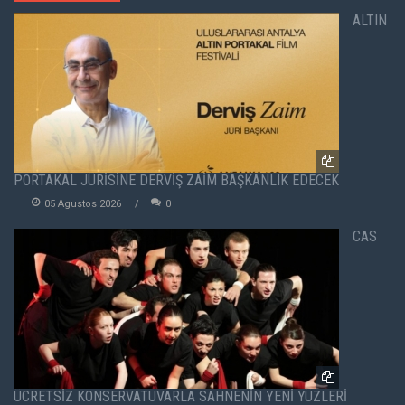
ALTIN
PORTAKAL JÜRİSİNE DERVİŞ ZAİM BAŞKANLIK EDECEK
05 Agustos 2026
0
CAS
ÜCRETSİZ KONSERVATUVARLA SAHNENİN YENİ YÜZLERİ