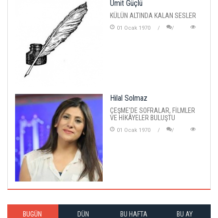
Ümit Güçlü
KÜLÜN ALTINDA KALAN SESLER
01 Ocak 1970
Hilal Solmaz
ÇEŞME'DE SOFRALAR, FİLMLER
VE HİKÂYELER BULUŞTU
01 Ocak 1970
BUGÜN
DÜN
BU HAFTA
BU AY