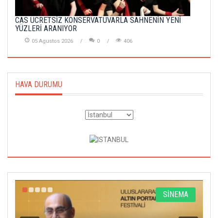
CAS ÜCRETSİZ KONSERVATUVARLA SAHNENİN YENİ
YÜZLERİ ARANIYOR
05 Agustos 2026
0
406
HAVA DURUMU
R
SİNEMA