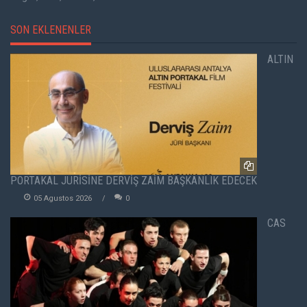
SON EKLENENLER
ALTIN
PORTAKAL JÜRİSİNE DERVİŞ ZAİM BAŞKANLIK EDECEK
05 Agustos 2026
0
CAS