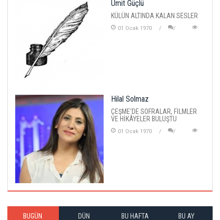
Ümit Güçlü
KÜLÜN ALTINDA KALAN SESLER
01 Ocak 1970
Hilal Solmaz
ÇEŞME'DE SOFRALAR, FİLMLER
VE HİKÂYELER BULUŞTU
01 Ocak 1970
BUGÜN
DÜN
BU HAFTA
BU AY