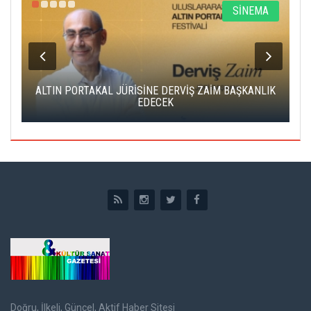
R
SİNEMA
ALTIN PORTAKAL JÜRİSİNE DERVİŞ ZAİM BAŞKANLIK
C
EDECEK
Doğru, İlkeli, Güncel, Aktif Haber Sitesi