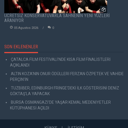
ÜCRETSİZ KONSERVATUVARLA SAHNENİN YENİ YÜZLERİ
ARANIYOR
05 Agustos 2026
0
SON EKLENENLER
ÇATALCA FİLM FESTİVALİ'NDE KISA FİLM FİNALİSTLERİ
AÇIKLANDI
ALTIN KOZA'NIN ONUR ÖDÜLLERİ FERZAN ÖZPETEK VE VAHİDE
PERÇİN'İN
TUZBİBER, EDİNBURGH FRİNGE'DEKİ İLK GÖSTERİSİNİ DENİZ
GÖKTAŞ'LA YAPACAK
BURSA OSMANGAZİ'DE YAŞAR KEMAL MEDENİYETLER
KÜTÜPHANESİ AÇILDI