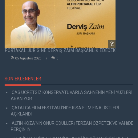
PORTAKAL JÜRİSİNE DERVİŞ ZAİM BAŞKANLIK EDECEK
05 Agustos 2026
0
SON EKLENENLER
CAS ÜCRETSİZ KONSERVATUVARLA SAHNENİN YENİ YÜZLERİ
ARANIYOR
ÇATALCA FİLM FESTİVALİ'NDE KISA FİLM FİNALİSTLERİ
AÇIKLANDI
ALTIN KOZA'NIN ONUR ÖDÜLLERİ FERZAN ÖZPETEK VE VAHİDE
PERÇİN'İN