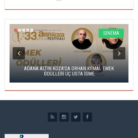
A
SİNEMA
K
ADANA ALTIN KOZA'DA ORHAN KEMAL EMEK
A
ÖDÜLLERİ ÜÇ USTA İSME