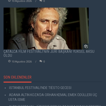
10 Agustos 2026
0
ÇATALCA FİLM FESTİVALİ’NİN JÜRİ BAŞKANI YÜKSEL AKSU
OLDU
10 Agustos 2026
0
SON EKLENENLER
İSTANBUL FESTİVALİ’NDE TIËSTO GECESİ
ADANA ALTIN KOZA'DA ORHAN KEMAL EMEK ÖDÜLLERİ ÜÇ
USTA İSME