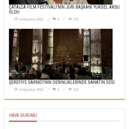
ÇATALCA FİLM FESTİVALİ’NİN JÜRİ BAŞKANI YÜKSEL AKSU
OLDU
10 Agustos 2026
0
173
ŞEREFİYE SARNICI’NIN DERİNLİKLERİNDE SANATIN SESİ
10 Agustos 2026
0
103
HAVA DURUMU