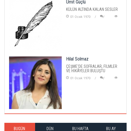
Ümit Güçlü
KÜLÜN ALTINDA KALAN SESLER
01 Ocak 1970
Hilal Solmaz
ÇEŞME'DE SOFRALAR, FİLMLER
VE HİKÂYELER BULUŞTU
01 Ocak 1970
BUGÜN
DÜN
BU HAFTA
BU AY