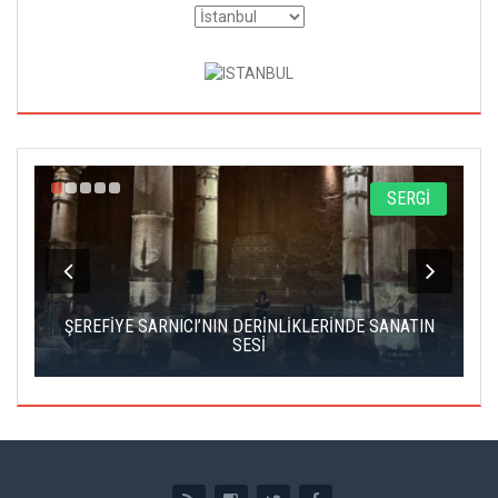
A
SERGİ
IK
ŞEREFİYE SARNICI’NIN DERİNLİKLERİNDE SANATIN
Ç
SESİ