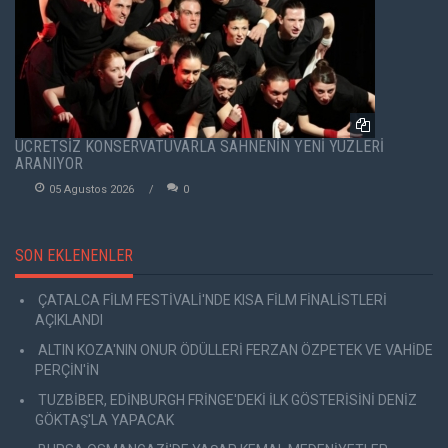
ÜCRETSİZ KONSERVATUVARLA SAHNENİN YENİ YÜZLERİ
ARANIYOR
05 Agustos 2026
0
SON EKLENENLER
ÇATALCA FİLM FESTİVALİ'NDE KISA FİLM FİNALİSTLERİ
AÇIKLANDI
ALTIN KOZA'NIN ONUR ÖDÜLLERİ FERZAN ÖZPETEK VE VAHİDE
PERÇİN'İN
TUZBİBER, EDİNBURGH FRİNGE'DEKİ İLK GÖSTERİSİNİ DENİZ
GÖKTAŞ'LA YAPACAK