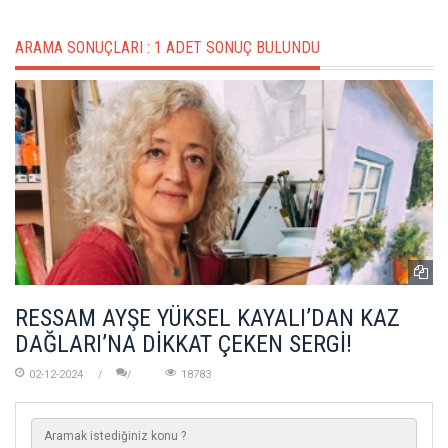
ARAMA SONUÇLARI :
1 ADET SONUÇ BULUNDU
RESSAM AYŞE YÜKSEL KAYALI’DAN KAZ
DAĞLARI’NA DİKKAT ÇEKEN SERGİ!
02-12-2024
18783