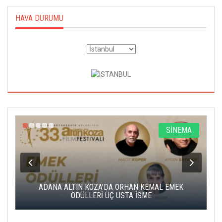
HAVA DURUMU
A
SİNEMA
K
ADANA ALTIN KOZA'DA ORHAN KEMAL EMEK
A
ÖDÜLLERİ ÜÇ USTA İSME