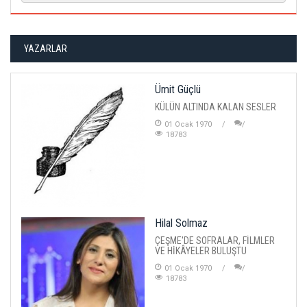
YAZARLAR
Ümit Güçlü
KÜLÜN ALTINDA KALAN SESLER
01 Ocak 1970
18783
Hilal Solmaz
ÇEŞME'DE SOFRALAR, FİLMLER
VE HİKÂYELER BULUŞTU
01 Ocak 1970
18783