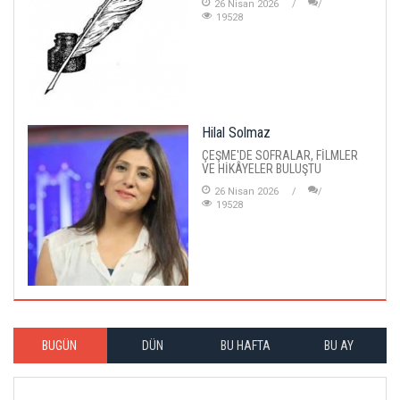
26 Nisan 2026
19528
Hilal Solmaz
ÇEŞME'DE SOFRALAR, FİLMLER
VE HİKÂYELER BULUŞTU
26 Nisan 2026
19528
BUGÜN
DÜN
BU HAFTA
BU AY