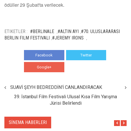
ödüller 29 Şubat'ta verilecek.
ETIKETLER :
#BERLINALE
#ALTIN AYI
#70. ULUSLARARASI
,
,
BERLIN FILM FESTIVALI
#JEREMY IRONS
,
,
Facebook
Twitter
Google+
WhatsApp
SUAVİ ŞEYH BEDREDDİN'İ CANLANDIRACAK
39. İstanbul Film Festivali Ulusal Kısa Film Yarışma
Jürisi Belirlendi
SİNEMA HABERLERI