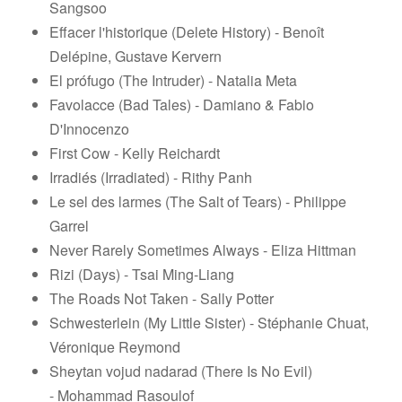
Sangsoo
Effacer l'historique (Delete History) - Benoît
Delépine, Gustave Kervern
El prófugo (The Intruder) - Natalia Meta
Favolacce (Bad Tales) - Damiano & Fabio
D'Innocenzo
First Cow - Kelly Reichardt
Irradiés (Irradiated) - Rithy Panh
Le sel des larmes (The Salt of Tears) - Philippe
Garrel
Never Rarely Sometimes Always - Eliza Hittman
Rizi (Days) - Tsai Ming-Liang
The Roads Not Taken - Sally Potter
Schwesterlein (My Little Sister) - Stéphanie Chuat,
Véronique Reymond
Sheytan vojud nadarad (There Is No Evil)
- Mohammad Rasoulof