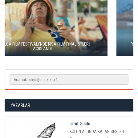
YEŞİM USTAOĞLU'NUN "ARTAKALAN"I SAN SEBASTIÁN'DA
DÜNYA PRÖMİYERİNİ YAPACAK
YAZARLAR
Ümit Güçlü
KÜLÜN ALTINDA KALAN SESLER