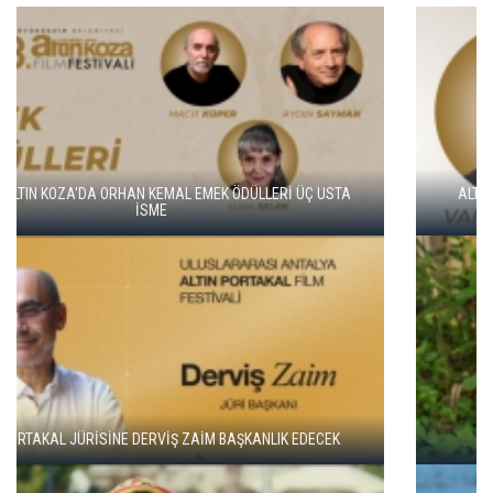
ALTIN KOZA'NIN ONUR ÖDÜLLERİ FERZAN ÖZPETEK VE VAHİDE
PERÇİN'İN
ADANA ALTIN KOZA'DA JÜRİ BAŞKANI ZUHAL OLCAY