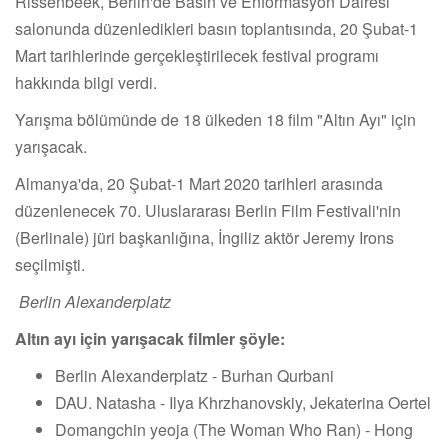
Rissenbeek, Berlin'de Basın ve Enformasyon Dairesi
salonunda düzenledikleri basın toplantısında, 20 Şubat-1
Mart tarihlerinde gerçekleştirilecek festival programı
hakkında bilgi verdi.
Yarışma bölümünde de 18 ülkeden 18 film "Altın Ayı" için
yarışacak.
Almanya'da, 20 Şubat-1 Mart 2020 tarihleri arasında
düzenlenecek 70. Uluslararası Berlin Film Festivali'nin
(Berlinale) jüri başkanlığına, İngiliz aktör Jeremy Irons
seçilmişti.
Berlin Alexanderplatz
Altın ayı için yarışacak filmler şöyle:
Berlin Alexanderplatz - Burhan Qurbani
DAU. Natasha - Ilya Khrzhanovskiy, Jekaterina Oertel
Domangchin yeoja (The Woman Who Ran) - Hong