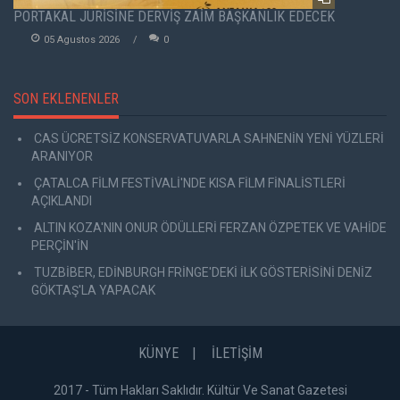
PORTAKAL JÜRİSİNE DERVİŞ ZAİM BAŞKANLIK EDECEK
05 Agustos 2026
0
SON EKLENENLER
CAS ÜCRETSİZ KONSERVATUVARLA SAHNENİN YENİ YÜZLERİ
ARANIYOR
ÇATALCA FİLM FESTİVALİ'NDE KISA FİLM FİNALİSTLERİ
AÇIKLANDI
ALTIN KOZA'NIN ONUR ÖDÜLLERİ FERZAN ÖZPETEK VE VAHİDE
PERÇİN'İN
TUZBİBER, EDİNBURGH FRİNGE'DEKİ İLK GÖSTERİSİNİ DENİZ
GÖKTAŞ'LA YAPACAK
KÜNYE
İLETİŞİM
2017 - Tüm Hakları Saklıdır. Kültür Ve Sanat Gazetesi