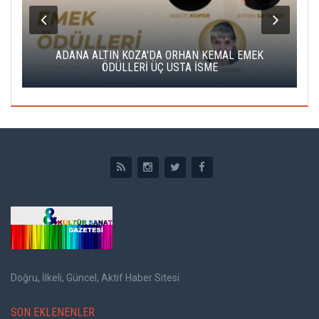
K
ADANA ALTIN KOZA'DA ORHAN KEMAL EMEK
A
ÖDÜLLERİ ÜÇ USTA İSME
Doğru, İlkeli, Güncel, Aktif Haber Sitesi
SON EKLENENLER