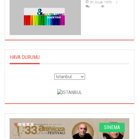
01 Ocak 1970
HAVA DURUMU
A
SİNEMA