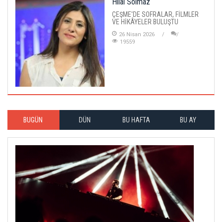
Hilal Solmaz
ÇEŞME'DE SOFRALAR, FİLMLER
VE HİKÂYELER BULUŞTU
26 Nisan 2026
19559
BUGÜN
DÜN
BU HAFTA
BU AY