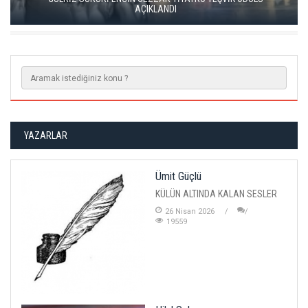
KISALAR, ÇAĞIN ÇELİŞKİLERİNİ SAHNEYE TAŞIYOR
YAZARLAR
Ümit Güçlü
KÜLÜN ALTINDA KALAN SESLER
26 Nisan 2026
19559