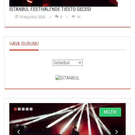
İSTANBUL FESTİVALİ’NDE TIËSTO GECESİ
09 Agustos 2026
0
14
HAVA DURUMU
A
MÜZİK