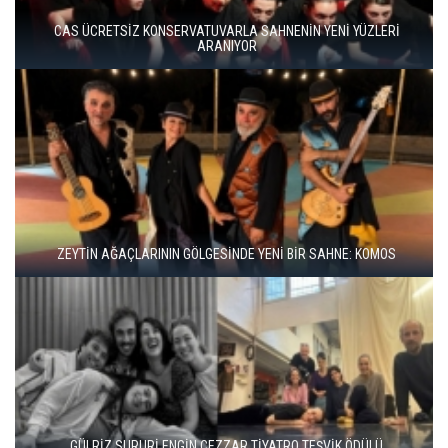
BERGAMA BİR KEZ DAHA TİYATRONUN SAHNESİ OLUYOR
BBT’DE REKOR SEYİRCİ, YENİ REPERTUVAR