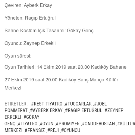
Çeviren: Ayberk Erkay
Yöneten: Ragıp Ertuğrul
Sahne-Kostüm-Işık Tasarımı: Gökay Genç
Oyuncu: Zeynep Erkekli
Oyun süresi:
Oyun Tarihleri; 14 Ekim 2019 saat 20.30 Kadıköy Bahane
27 Ekim 2019 saat 20.00 Kadıköy Barış Manço Kültür
Merkezi
ETIKETLER :
#REST TIYATRO
#TÜCCARLAR
#JOEL
,
,
POMMERAT
#AYBERK ERKAY
#RAGIP ERTUĞRUL
#ZEYNEP
,
,
,
ERKEKLI
#GÖKAY
,
GENÇ
#TIYATRO
#OYUN
#PRÖMIYER
#CADDEBOSTAN
#KÜLTÜ
,
,
,
,
,
MERKEZI
#FRANSIZ
#REJI
#OYUNCU
,
,
,
,