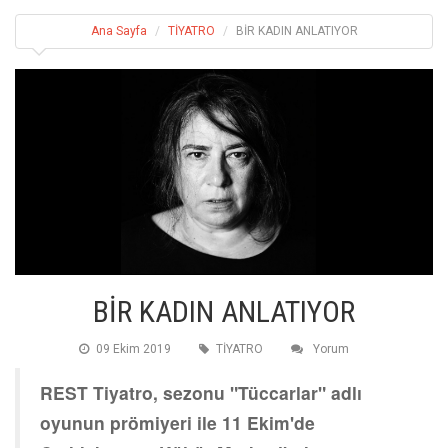
Ana Sayfa
TİYATRO
BİR KADIN ANLATIYOR
BİR KADIN ANLATIYOR
09 Ekim 2019
TİYATRO
Yorum
REST Tiyatro, sezonu "Tüccarlar" adlı
oyunun prömiyeri ile 11 Ekim'de