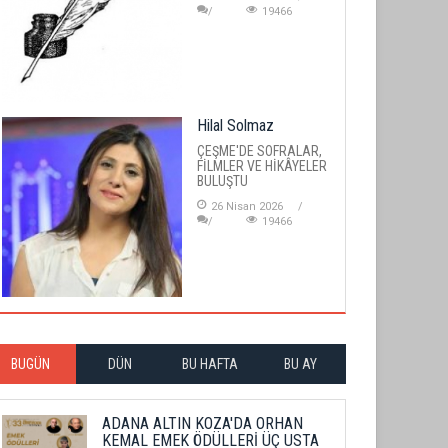
19466
Hilal Solmaz
ÇEŞME'DE SOFRALAR,
FİLMLER VE HİKÂYELER
BULUŞTU
26 Nisan 2026
19466
BUGÜN
DÜN
BU HAFTA
BU AY
ADANA ALTIN KOZA'DA ORHAN
KEMAL EMEK ÖDÜLLERİ ÜÇ USTA