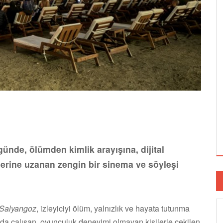
günde, ölümden kimlik arayışına, dijital
ilerine uzanan zengin bir sinema ve söyleşi
Salyangoz
, izleyiciyi ölüm, yalnızlık ve hayata tutunma
da çalışan, oyunculuk deneyimi olmayan kişilerle çekilen