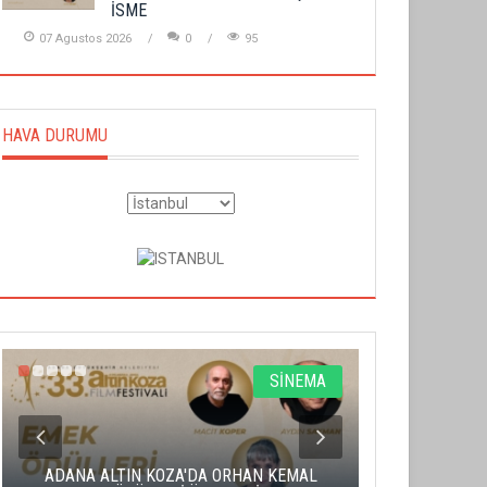
İSME
07 Agustos 2026
0
95
HAVA DURUMU
SİNEMA
ADANA ALTIN KOZA'DA ORHAN KEMAL
ALTIN PORTA