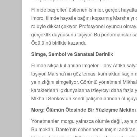
Filmde başrolleri üstlenen isimler, gerçek hayatt
Imbro, filmde hayatla bağını koparmış Marsha’yı 
rolüyle dikkat çekiyor. Profesyonel oyuncu olmayan
gerçeklik duygusunu taşıyor. Bu performanslar 
Ödülü’nü birlikte kazandı.
Simge, Sembol ve Sanatsal Derinlik
Filmde sıkça kullanılan imgeler – dev Afrika saly
taşıyor. Marsha’nın göz teması kurmaktan kaçınm
yalnızlığını simgeliyor. Görüntü yönetmeni Mikhail
karakterlerin iç dünyalarına izleyiciyi daha fazla
Mikhail Senkov’un kendi çalışmalarından oluşuyor
Morg: Ölümün Ötesinde Bir Yüzleşme Mekânı
Yönetmenler, morgu yalnızca ölümle değil, aynı z
Bu mekân, Dante’nin cehenneme inişini andıran ka