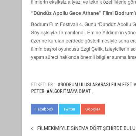
filmlerin eksiksiz altyazı ve teknik özelliklerle g
“Dündüz Apollu Gece Athane” Filmi Bodrum’d
Bodrum Film Festivali 4. Günü “Dündüz Apollu 
Söyleşisiyle Tamamlandı. Emine Yıldırım’ın yönet
üzerine kurulan perdede gösterilmesiyle sona er
filmin başrol oyuncusu Ezgi Çelik, izleyicilerin soru
yapım süreci hakkında önemli bilgiler sunma fırsat
ETIKETLER :
#BODRUM ULUSLARARASI FILM FESTI
PETER
#ALGORITMAYA BIAAT
,
,
Facebook
Twitter
Google+
WhatsApp
FİLMEKİMİ’YLE SİNEMA DÖRT ŞEHİRDE BUL