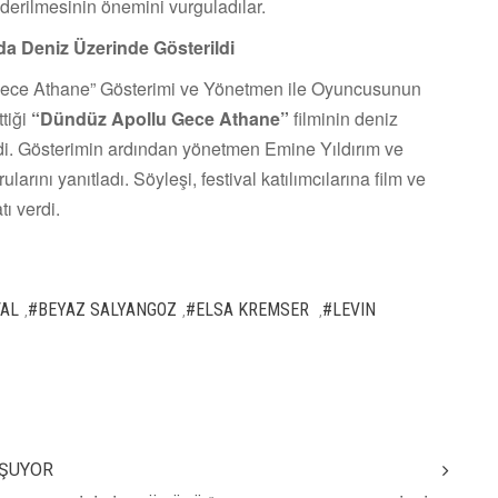
önderilmesinin önemini vurguladılar.
a Deniz Üzerinde Gösterildi
Gece Athane” Gösterimi ve Yönetmen ile Oyuncusunun
tiği
“Dündüz Apollu Gece Athane”
filminin deniz
di. Gösterimin ardından yönetmen Emine Yıldırım ve
larını yanıtladı. Söyleşi, festival katılımcılarına film ve
ı verdi.
VAL
#BEYAZ SALYANGOZ
#ELSA KREMSER
#LEVIN
,
,
,
UŞUYOR