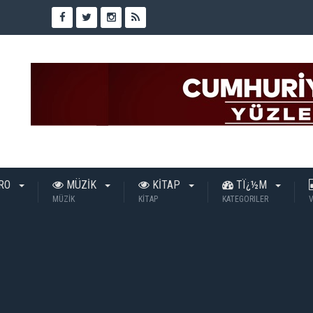
TRO
MÜZİK
KİTAP
TÏ¿½M
MÜZİK
KİTAP
KATEGORILER
V