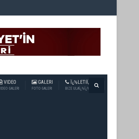
VIDEO
GALERI
Ï¿½LETIÏ¿½IM
IDEO GALERI
FOTO GALERI
BIZE ULAÏ¿½Ï¿½N