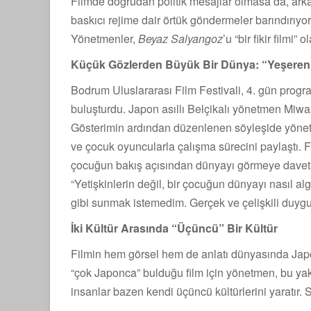
Filmde doğrudan politik mesajlar olmasa da, arka
baskıcı rejime dair örtük göndermeler barındırıyo
Yönetmenler,
Beyaz Salyangoz
’u “bir fikir filmi” 
Küçük Gözlerden Büyük Bir Dünya: “Yeşeren
Bodrum Uluslararası Film Festivali, 4. gün progra
buluşturdu. Japon asıllı Belçikalı yönetmen Miwak
Gösterimin ardından düzenlenen söyleşide yönetme
ve çocuk oyuncularla çalışma sürecini paylaştı. F
çocuğun bakış açısından dünyayı görmeye davet ed
“Yetişkinlerin değil, bir çocuğun dünyayı nasıl a
gibi sunmak istemedim. Gerçek ve çelişkili duygu
İki Kültür Arasında “Üçüncü” Bir Kültür
Filmin hem görsel hem de anlatı dünyasında Japon 
“çok Japonca” bulduğu film için yönetmen, bu yakla
insanlar bazen kendi üçüncü kültürlerini yaratır. S