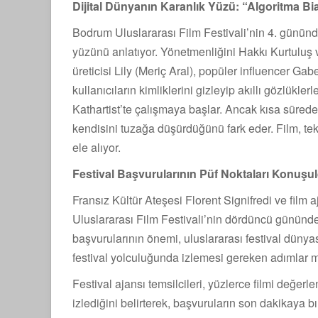
Dijital Dünyanın Karanlık Yüzü: “Algoritma Bi
Bodrum Uluslararası Film Festivali’nin 4. gününde
yüzünü anlatıyor. Yönetmenliğini Hakkı Kurtuluş v
üreticisi Lily (Meriç Aral), popüler influencer Gabe
kullanıcıların kimliklerini gizleyip akıllı gözlük
Kathartist’te çalışmaya başlar. Ancak kısa sürede,
kendisini tuzağa düşürdüğünü fark eder. Film, tek
ele alıyor.
Festival Başvurularının Püf Noktaları Konuşu
Fransız Kültür Ateşesi Florent Signifredi ve film 
Uluslararası Film Festivali’nin dördüncü gününd
başvurularının önemi, uluslararası festival dünyas
festival yolculuğunda izlemesi gereken adımlar ma
Festival ajansı temsilcileri, yüzlerce filmi değerl
izlediğini belirterek, başvuruların son dakikaya bı