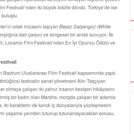
Film Festivali’nden iki büyük ödülle döndü. Türkiye’de ise
 buluştu.
er’ın ortak imzasını taşıyan
Beyaz Salyangoz
(
White
mışlığına dair çarpıcı ve simgesel bir anlatı sunuyor. İlk
kili, Locarno Film Festivali’nden En İyi Oyuncu Ödülü ve
estivali
n Badrum Uluslararası Film Festivali kapsamında yaptı.
örlüğünü festivalin sanat yönetmeni Alin Taşçıyan
ar olmaya çalışan iki yalnız insanın kesişen hikâyesini
itirmiş bir kadın olan Marsha, morgda çalışan bir adamla
, iki karakterin de kendi iç dünyalarıyla yüzleşmesini
SİNEMA
rlerin yaşama yeniden tutunup tutunamayacakları sorusu,
ALTIN KOZA'NIN ONUR ÖDÜLLERİ FERZAN