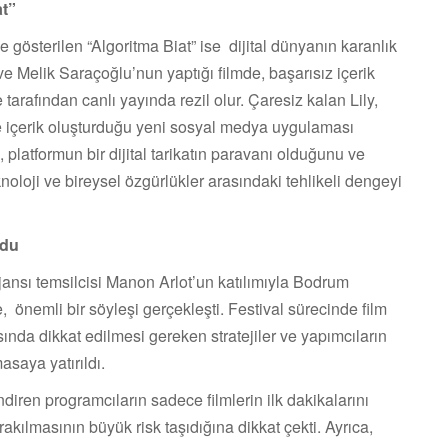
at”
 gösterilen “Algoritma Biat” ise
dijital dünyanın karanlık
e Melik Saraçoğlu’nun yaptığı filmde, başarısız içerik
 tarafından canlı yayında rezil olur. Çaresiz kalan Lily,
lerle içerik oluşturduğu yeni sosyal medya uygulaması
 platformun bir dijital tarikatın paravanı olduğunu ve
noloji ve bireysel özgürlükler arasındaki tehlikeli dengeyi
ldu
ajansı temsilcisi Manon Arlot’un katılımıyla Bodrum
e,
önemli bir söyleşi gerçekleşti. Festival sürecinde film
ında dikkat edilmesi gereken stratejiler ve yapımcıların
saya yatırıldı.
endiren programcıların sadece filmlerin ilk dakikalarını
rakılmasının büyük risk taşıdığına dikkat çekti. Ayrıca,