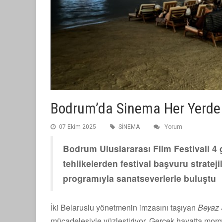
Bodrum’da Sinema Her Yerde
07 Ekim 2025
SİNEMA
Yorum
Bodrum Uluslararası Film Festivali 4 
tehlikelerden festival başvuru stratej
programıyla sanatseverlerle buluştu
İki Belaruslu yönetmenin imzasını taşıyan
Beyaz 
mücadelesiyle yüzleştiriyor. Gerçek hayatta morg