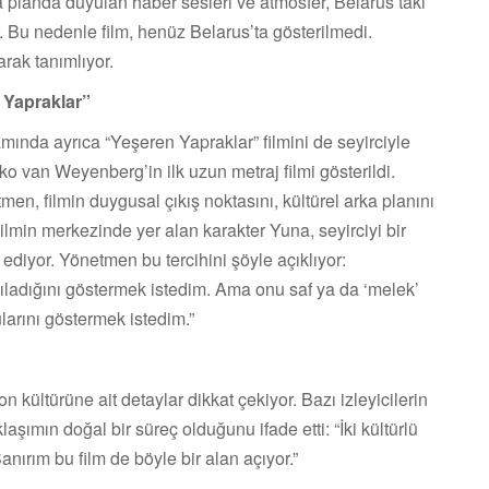
 planda duyulan haber sesleri ve atmosfer, Belarus’taki
r. Bu nedenle film, henüz Belarus’ta gösterilmedi.
olarak tanımlıyor.
 Yapraklar”
mında ayrıca “Yeşeren Yapraklar” filmini de seyirciyle
o van Weyenberg’in ilk uzun metraj filmi gösterildi.
n, filmin duygusal çıkış noktasını, kültürel arka planını
ilmin merkezinde yer alan karakter Yuna, seyirciyi bir
iyor. Yönetmen bu tercihini şöyle açıklıyor:
lgıladığını göstermek istedim. Ama onu saf ya da ‘melek’
larını göstermek istedim.”
kültürüne ait detaylar dikkat çekiyor. Bazı izleyicilerin
şımın doğal bir süreç olduğunu ifade etti: “İki kültürlü
anırım bu film de böyle bir alan açıyor.”