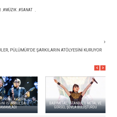
R
#MÜZIK
#SANAT
,
,
,
LER, PÜLÜMÜR’DE ŞARKILARIN ATÖLYESİNİ KURUYOR
K FESTİVALİ'NDE
R'DEN "KÖROĞLU"
MODERN METALİN ÖNCÜSÜ
YI
RISI
TRİVİUM İSTANBUL'A GELİYOR