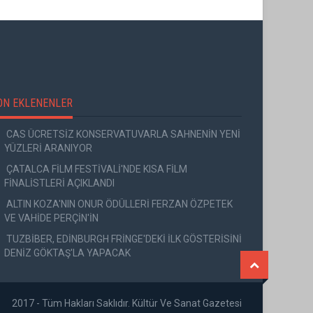
ON EKLENENLER
CAS ÜCRETSİZ KONSERVATUVARLA SAHNENİN YENİ
YÜZLERİ ARANIYOR
ÇATALCA FİLM FESTİVALİ'NDE KISA FİLM
FİNALİSTLERİ AÇIKLANDI
ALTIN KOZA'NIN ONUR ÖDÜLLERİ FERZAN ÖZPETEK
VE VAHİDE PERÇİN'İN
TUZBİBER, EDİNBURGH FRİNGE'DEKİ İLK GÖSTERİSİNİ
DENİZ GÖKTAŞ'LA YAPACAK
2017 - Tüm Hakları Saklıdır. Kültür Ve Sanat Gazetesi