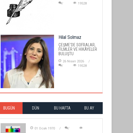
19528
Hilal Solmaz
ÇEŞME'DE SOFRALAR,
FİLMLER VE HİKÂYELER
BULUŞTU
26 Nisan 2026
19528
BUGÜN
DÜN
BU HAFTA
BU AY
01 Ocak 1970