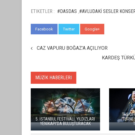
ETIKETLER :
#DASDAS
#AVLUDAKİ SESLER KONSE
,
Facebook
Twitter
Google+
WhatsApp
CAZ VAPURU BOĞAZ’A AÇILIYOR
KARDEŞ TÜRKÜ
MÜZİK HABERLERI
A
İSTANBUL MÜZİ
A
BABYMETAL, İSTANBUL'U METAL VE
TURGAY ERDENE
GÖRSEL ŞOVLA BULUŞTURDU
ÇAĞ