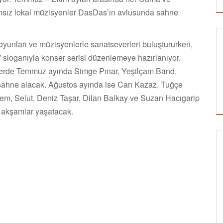
msız lokal müzisyenler DasDas’ın avlusunda sahne
oyunları ve müzisyenlerle sanatseverleri buluştururken,
 sloganıyla konser serisi düzenlemeye hazırlanıyor.
erde Temmuz ayında Simge Pınar, Yeşilçam Band,
ahne alacak. Ağustos ayında ise Can Kazaz, Tuğçe
em, Selut, Deniz Taşar, Dilan Balkay ve Suzan Hacıgarip
z akşamlar yaşatacak.
SİNEMA
ALTIN KOZA'NIN ONUR ÖDÜLLERİ FERZAN
ÖZPETEK VE VAHİDE PERÇİN'İN