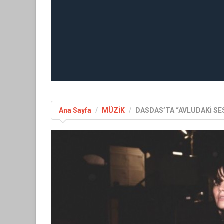
Ana Sayfa
MÜZİK
DASDAS’TA “AVLUDAKİ SE