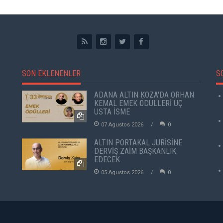
SON EKLENENLER
S
ADANA ALTIN KOZA'DA ORHAN
KEMAL EMEK ÖDÜLLERİ ÜÇ
USTA İSME
07 Agustos 2026
0
ALTIN PORTAKAL JÜRİSİNE
DERVİŞ ZAİM BAŞKANLIK
EDECEK
05 Agustos 2026
0