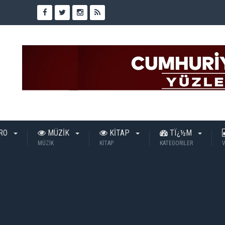
TRO
MÜZİK
KİTAP
TÏ¿½M
MÜZİK
KİTAP
KATEGORILER
V