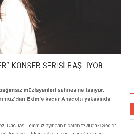
R” KONSER SERİSİ BAŞLIYOR
bağımsız müzisyenleri sahnesine taşıyor.
Temmuz’dan Ekim’e kadar Anadolu yakasında
kezi DasDas, Temmuz ayından itibaren “Avludaki Sesler”
şuyor. Temmuz – Ekim ayları arasında her Cuma ve