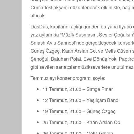
Cumartesi akşamı düzenlenecek etkinlikte, bağı
alacak.
DasDas, kapılarını açtığı günden bu yana tiyatro 
yaz aylarında “Müzik Susmasın, Sesler Çoğalsın”
Smash Avlu Sahnesi’nde gerçekleşecek konserl
Güneş Özgeç, Kaan Arslan Co. ve Melis Güven s
Şenoğul, Batuhan Polat, Eve Dönüş Yok, Paptirc
gibi sevilen sanatçılar müzikseverlere unutulma
Temmuz ayı konser programı şöyle:
11 Temmuz, 21.00 – Simge Pınar
12 Temmuz, 21.00 – Yeşilçam Band
19 Temmuz, 21.00 – Güneş Özgeç
25 Temmuz, 21.00 – Kaan Arslan Co.
26 Temmuz, 21.00 – Melis Güven