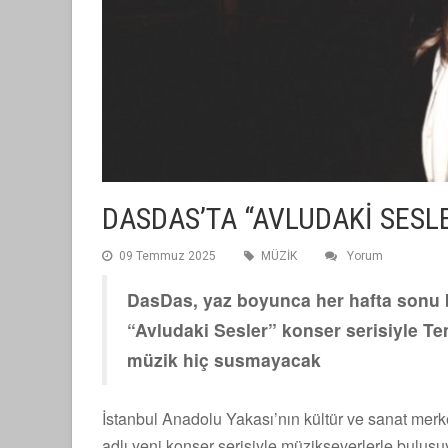
DASDAS’TA “AVLUDAKİ SESLE
09 Temmuz 2025
MÜZİK
Yorum
DasDas, yaz boyunca her hafta sonu 
“Avludaki Sesler” konser serisiyle 
müzik hiç susmayacak
İstanbul Anadolu Yakası’nın kültür ve sanat mer
adlı yeni konser serisiyle müzikseverlerle bulu