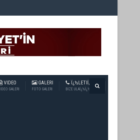
VIDEO
GALERI
Ï¿½LETIÏ¿½IM
IDEO GALERI
FOTO GALERI
BIZE ULAÏ¿½Ï¿½N