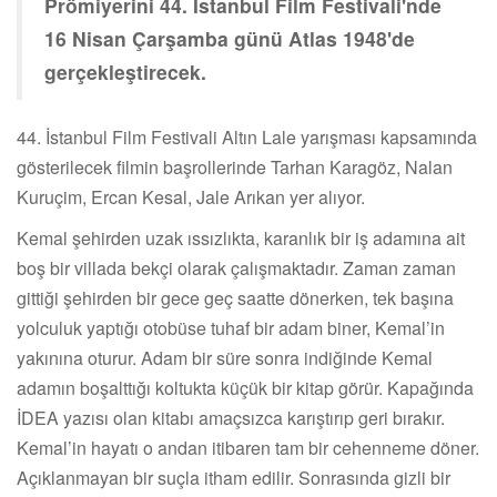
Prömiyerini 44. İstanbul Film Festivali'nde
16 Nisan Çarşamba günü Atlas 1948'de
gerçekleştirecek.
44. İstanbul Film Festivali Altın Lale yarışması kapsamında
gösterilecek filmin başrollerinde Tarhan Karagöz, Nalan
Kuruçim, Ercan Kesal, Jale Arıkan yer alıyor.
Kemal şehirden uzak ıssızlıkta, karanlık bir iş adamına ait
boş bir villada bekçi olarak çalışmaktadır. Zaman zaman
gittiği şehirden bir gece geç saatte dönerken, tek başına
yolculuk yaptığı otobüse tuhaf bir adam biner, Kemal’in
yakınına oturur. Adam bir süre sonra indiğinde Kemal
adamın boşalttığı koltukta küçük bir kitap görür. Kapağında
İDEA yazısı olan kitabı amaçsızca karıştırıp geri bırakır.
Kemal’in hayatı o andan itibaren tam bir cehenneme döner.
Açıklanmayan bir suçla itham edilir. Sonrasında gizli bir