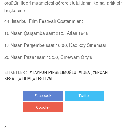
örgütün lideri muamelesi görerek tutuklanır. Kemal artık bir
başkasıdır.
44. İstanbul Film Festivali Gösterimleri:
16 Nisan Çarşamba saat 21:3, Atlas 1948
17 Nisan Perşembe saat 16:00, Kadıköy Sineması
20 Nisan Pazar saat 13:30, Cinewam City's
ETIKETLER :
#TAYFUN PIRSELIMOĞLU
#IDEA
#ERCAN
,
,
KESAL
#FILM
#FESTIVAL
,
,
,
Facebook
Twitter
Google+
WhatsApp