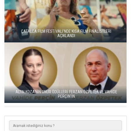
YEŞİM USTAOĞLU'NUN "ARTAKALAN"I SAN SEBASTIÁN'DA
DÜNYA PRÖMİYERİNİ YAPACAK
GO TÜRKİYE MİNİ DİZİLERİNİN YENİ ROTASI DOĞU KARADENİZ
OLDU