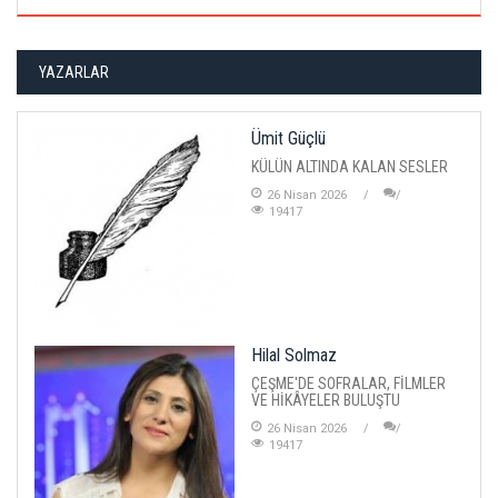
YAZARLAR
Ümit Güçlü
KÜLÜN ALTINDA KALAN SESLER
26 Nisan 2026
19417
Hilal Solmaz
ÇEŞME'DE SOFRALAR, FİLMLER
VE HİKÂYELER BULUŞTU
26 Nisan 2026
19417