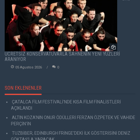
ÜCRETSİZ KONSERVATUVARLA SAHNENİN YENİ YÜZLERİ
ARANIYOR
05 Agustos 2026
0
SON EKLENENLER
ÇATALCA FİLM FESTİVALİ'NDE KISA FİLM FİNALİSTLERİ
AÇIKLANDI
ALTIN KOZA'NIN ONUR ÖDÜLLERİ FERZAN ÖZPETEK VE VAHİDE
PERÇİN'İN
TUZBİBER, EDİNBURGH FRİNGE'DEKİ İLK GÖSTERİSİNİ DENİZ
GÖKTAŞ'LA YAPACAK