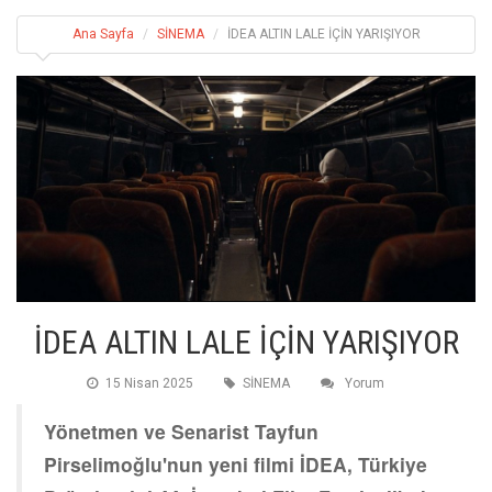
Ana Sayfa
SİNEMA
İDEA ALTIN LALE İÇİN YARIŞIYOR
İDEA ALTIN LALE İÇİN YARIŞIYOR
15 Nisan 2025
SİNEMA
Yorum
Yönetmen ve Senarist Tayfun
Pirselimoğlu'nun yeni filmi İDEA, Türkiye