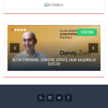
R
SİNEMA
ALTIN PORTAKAL JÜRİSİNE DERVİŞ ZAİM BAŞKANLIK
C
EDECEK