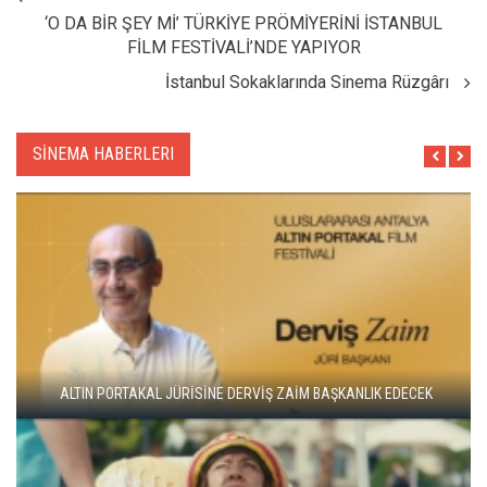
‘O DA BİR ŞEY Mİ’ TÜRKİYE PRÖMİYERİNİ İSTANBUL
FİLM FESTİVALİ’NDE YAPIYOR
İstanbul Sokaklarında Sinema Rüzgârı
SİNEMA HABERLERI
ADANA ALTIN KOZA'DA JÜRİ BAŞKANI ZUHAL OLCAY