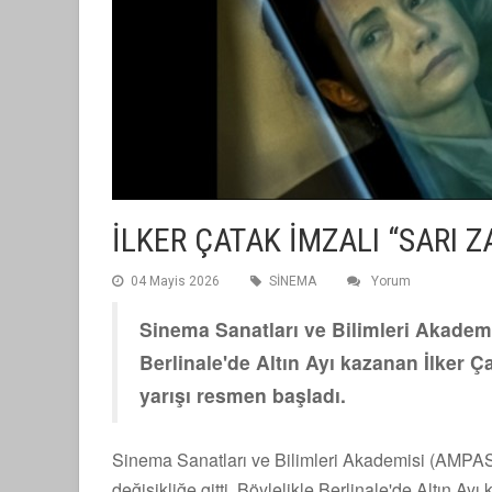
İLKER ÇATAK İMZALI “SARI 
04 Mayis 2026
SİNEMA
Yorum
Sinema Sanatları ve Bilimleri Akadem
Berlinale'de Altın Ayı kazanan İlker Ça
yarışı resmen başladı.
Sinema Sanatları ve Bilimleri Akademisi (AMPAS)
değişikliğe gitti. Böylelikle Berlinale'de Altın Ay