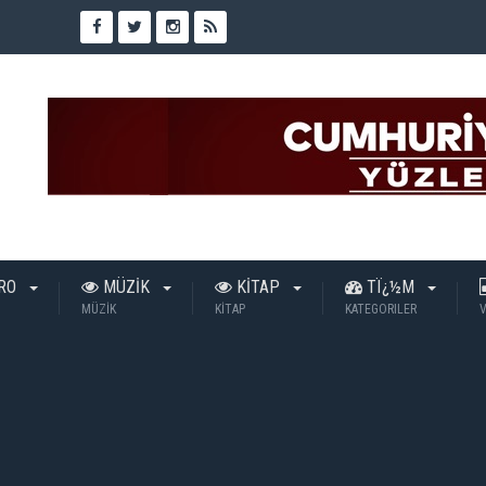
TRO
MÜZİK
KİTAP
TÏ¿½M
MÜZİK
KİTAP
KATEGORILER
V