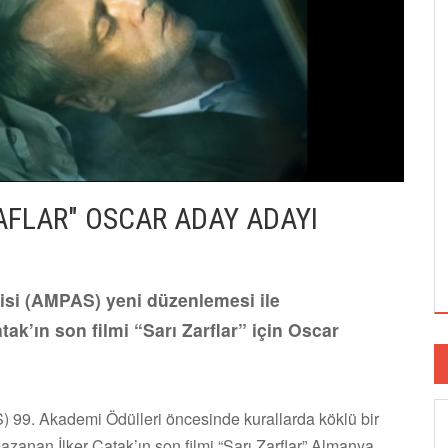
ZAFLAR" OSCAR ADAY ADAYI
isi (AMPAS) yeni düzenlemesi ile
tak’ın son filmi “Sarı Zarflar” için Oscar
 99. Akademi Ödülleri öncesinde kurallarda köklü bir
ı kazanan İlker Çatak’ın son filmi “Sarı Zarflar” Almanya