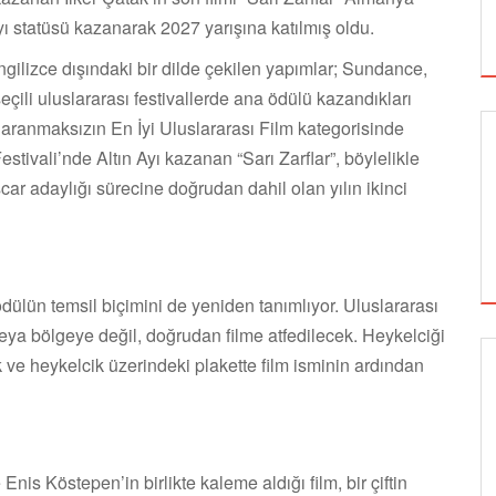
 statüsü kazanarak 2027 yarışına katılmış oldu.
ngilizce dışındaki bir dilde çekilen yapımlar; Sundance,
çili uluslararası festivallerde ana ödülü kazandıkları
ı aranmaksızın En İyi Uluslararası Film kategorisinde
stivali’nde Altın Ayı kazanan “Sarı Zarflar”, böylelikle
r adaylığı sürecine doğrudan dahil olan yılın ikinci
ülün temsil biçimini de yeniden tanımlıyor. Uluslararası
 veya bölgeye değil, doğrudan filme atfedilecek. Heykelciği
 ve heykelcik üzerindeki plakette film isminin ardından
SİNEMA
s Köstepen’in birlikte kaleme aldığı film, bir çiftin
ALTIN KOZA'NIN ONUR ÖDÜLLERİ FERZAN