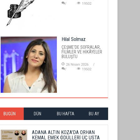
19502
Hilal Solmaz
ÇEŞME'DE SOFRALAR,
FİLMLER VE HİKÂYELER
BULUŞTU
26 Nisan 2026
19502
BUGÜN
DÜN
BU HAFTA
BU AY
ADANA ALTIN KOZA'DA ORHAN
KEMAL EMEK ÖDÜLLERİ ÜÇ USTA