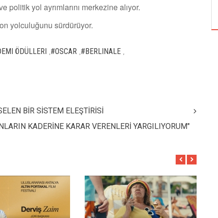
ÖZPETEK VE VAHİDE PERÇİN'İN
ve politik yol ayrımlarını merkezine alıyor.
zyon yolculuğunu sürdürüyor.
EMI ÖDÜLLERI
#OSCAR
#BERLINALE
,
,
,
ELEN BİR SİSTEM ELEŞTİRİSİ
ONLARIN KADERİNE KARAR VERENLERİ YARGILIYORUM"