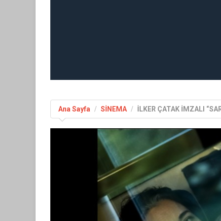
Ana Sayfa
SİNEMA
İLKER ÇATAK İMZALI “SA