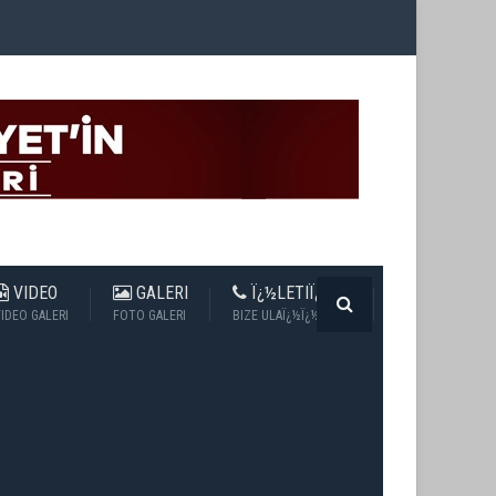
VIDEO
GALERI
Ï¿½LETIÏ¿½IM
IDEO GALERI
FOTO GALERI
BIZE ULAÏ¿½Ï¿½N