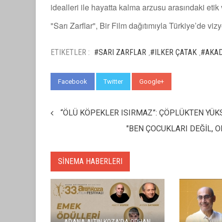
idealleri ile hayatta kalma arzusu arasındaki etik 
"Sarı Zarflar", Bir Film dağıtımıyla Türkiye’de vi
ETIKETLER :
#SARI ZARFLAR
#ILKER ÇATAK
#AKAD
,
,
Facebook
Twitter
Google+
WhatsApp
“ÖLÜ KÖPEKLER ISIRMAZ”: ÇÖPLÜKTEN YÜKS
"BEN ÇOCUKLARI DEĞİL, 
SİNEMA HABERLERI