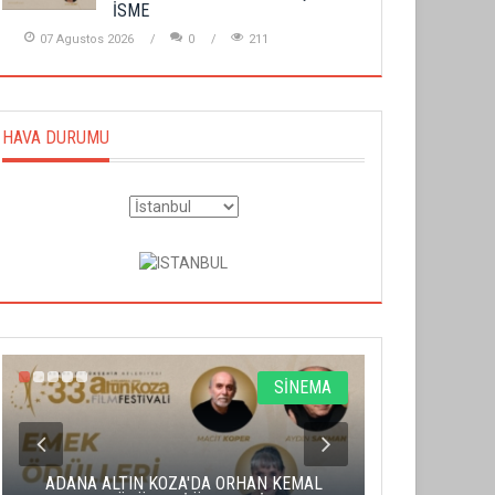
İSME
07 Agustos 2026
0
211
HAVA DURUMU
SİNEMA
ADANA ALTIN KOZA'DA ORHAN KEMAL
ALTIN PORTA