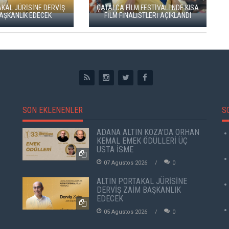
ALTIN KOZA'NIN
RVİŞ
ÇATALCA FİLM FESTİVALİ'NDE KISA
FERZAN ÖZPET
FİLM FİNALİSTLERİ AÇIKLANDI
PERÇİ
SON EKLENENLER
S
ADANA ALTIN KOZA'DA ORHAN
KEMAL EMEK ÖDÜLLERİ ÜÇ
USTA İSME
07 Agustos 2026
0
ALTIN PORTAKAL JÜRİSİNE
DERVİŞ ZAİM BAŞKANLIK
EDECEK
05 Agustos 2026
0