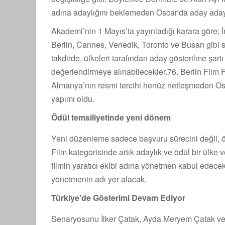
adına adaylığını beklemeden Oscar'da aday adayı
Akademi’nin 1 Mayıs’ta yayınladığı karara göre; İ
Berlin, Cannes, Venedik, Toronto ve Busan gibi se
takdirde, ülkeleri tarafından aday gösterilme şart
değerlendirmeye alınabilecekler.76. Berlin Film Fe
Almanya’nın resmi tercihi henüz netleşmeden Osca
yapımı oldu.
Ödül temsiliyetinde yeni dönem
Yeni düzenleme sadece başvuru sürecini değil, öd
Film kategorisinde artık adaylık ve ödül bir ülke
filmin yaratıcı ekibi adına yönetmen kabul edecek
yönetmenin adı yer alacak.
Türkiye'de Gösterimi Devam Ediyor
Senaryosunu İlker Çatak, Ayda Meryem Çatak ve Eni