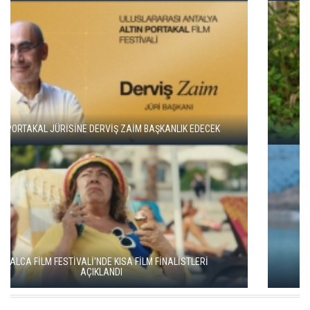
ADANA ALTIN KOZA'DA JÜRİ BAŞKANI ZUHAL OLCAY
YEŞİM USTAOĞLU'NUN "ARTAKALAN"I SAN SEBASTIÁN'DA
DÜNYA PRÖMİYERİNİ YAPACAK