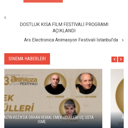
DOSTLUK KISA FİLM FESTİVALİ PROGRAMI
AÇIKLANDI
Ars Electronica Animasyon Festivali İstanbul’da
SİNEMA HABERLERI
ALTIN KOZA'NIN ONUR ÖDÜLLERİ FERZAN ÖZPETEK VE VAHİDE
PERÇİN'İN