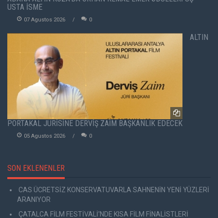
USTA İSME
07 Agustos 2026
0
ALTIN
PORTAKAL JÜRİSİNE DERVİŞ ZAİM BAŞKANLIK EDECEK
05 Agustos 2026
0
SON EKLENENLER
CAS ÜCRETSİZ KONSERVATUVARLA SAHNENİN YENİ YÜZLERİ
ARANIYOR
ÇATALCA FİLM FESTİVALİ'NDE KISA FİLM FİNALİSTLERİ