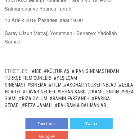
Yara (Kısa Metraj) Yönetmen - Senaryo: Ali Reza
Salmanpour ve Younes Tarrahi
10 Aralık 2018 Pazartesi saat 19.00
Saray (Uzun Metraj) Yönetmen - Senaryo: Yadollah
Samadi
ETIKETLER :
#IBB
#KÜLTÜR AŞ
#İRAN SINEMASI’NDAN
,
,
TÜRKÇE FILM GÜNLERI
#YEŞILÇAM
,
SINEMASI
#SINEMA
#FILM
#ASGHAR YOUSEFINEJAD
#LEILA
,
,
,
,
HOROZI
#DAVAR NECEFI
#İHSAN KABIL
#KAMIL ENGIN
#RIZA
,
,
,
,
SIAMI
#RIZA OYLUM
#RAMIN FARZANEH
#PARISA
,
,
,
SEDAEI
#REZA JAMALI
#BAHRAM & BAHMAN AR
,
,
,
Facebook
Twitter
Google+
WhatsApp