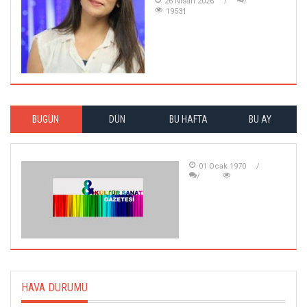
26 Nisan 2026
19531
BUGÜN
DÜN
BU HAFTA
BU AY
01 Ocak 1970
HAVA DURUMU