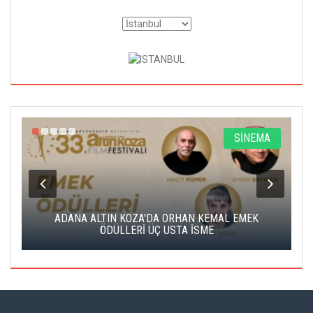
A
SİNEMA
K
ADANA ALTIN KOZA'DA ORHAN KEMAL EMEK
A
ÖDÜLLERİ ÜÇ USTA İSME