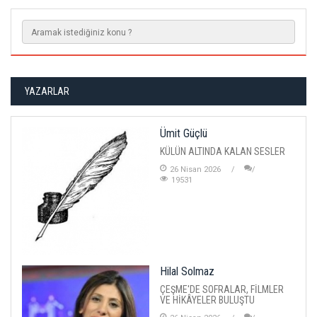
YAZARLAR
Ümit Güçlü
KÜLÜN ALTINDA KALAN SESLER
26 Nisan 2026
19531
Hilal Solmaz
ÇEŞME'DE SOFRALAR, FİLMLER
VE HİKÂYELER BULUŞTU