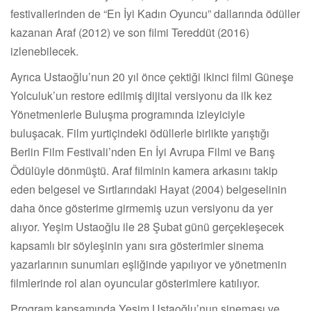
festivallerinden de “En İyi Kadın Oyuncu” dallarında ödüller
kazanan Araf (2012) ve son filmi Tereddüt (2016)
izlenebilecek.
Ayrıca Ustaoğlu’nun 20 yıl önce çektiği ikinci filmi Güneşe
Yolculuk’un restore edilmiş dijital versiyonu da ilk kez
Yönetmenlerle Buluşma programında izleyiciyle
buluşacak. Film yurtiçindeki ödüllerle birlikte yarıştığı
Berlin Film Festivali’nden En İyi Avrupa Filmi ve Barış
Ödülüyle dönmüştü. Araf filminin kamera arkasını takip
eden belgesel ve Sırtlarındaki Hayat (2004) belgeselinin
daha önce gösterime girmemiş uzun versiyonu da yer
alıyor. Yeşim Ustaoğlu ile 28 Şubat günü gerçekleşecek
kapsamlı bir söyleşinin yanı sıra gösterimler sinema
yazarlarının sunumları eşliğinde yapılıyor ve yönetmenin
filmlerinde rol alan oyuncular gösterimlere katılıyor.
Program kapsamında Yeşim Ustaoğlu’nun sineması ve