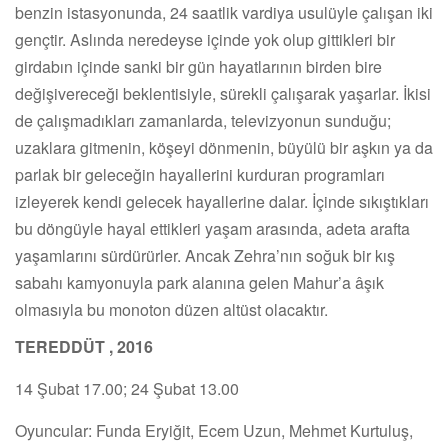
benzin istasyonunda, 24 saatlik vardiya usulüyle çalışan iki
gençtir. Aslında neredeyse içinde yok olup gittikleri bir
girdabın içinde sanki bir gün hayatlarının birden bire
değişivereceği beklentisiyle, sürekli çalışarak yaşarlar. İkisi
de çalışmadıkları zamanlarda, televizyonun sunduğu;
uzaklara gitmenin, köşeyi dönmenin, büyülü bir aşkın ya da
parlak bir geleceğin hayallerini kurduran programları
izleyerek kendi gelecek hayallerine dalar. İçinde sıkıştıkları
bu döngüyle hayal ettikleri yaşam arasında, adeta arafta
yaşamlarını sürdürürler. Ancak Zehra’nın soğuk bir kış
sabahı kamyonuyla park alanına gelen Mahur’a âşık
olmasıyla bu monoton düzen altüst olacaktır.
TEREDDÜT , 2016
14 Şubat 17.00; 24 Şubat 13.00
Oyuncular: Funda Eryiğit, Ecem Uzun, Mehmet Kurtuluş,