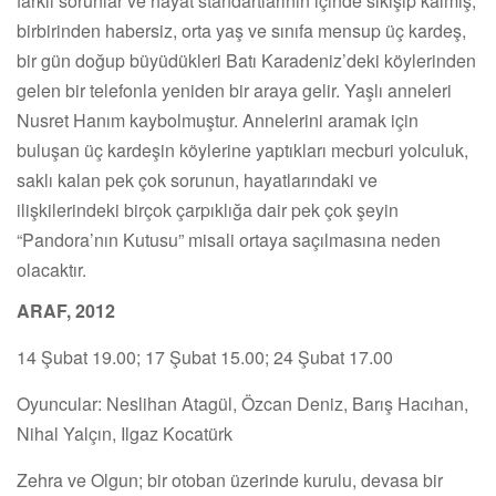
farklı sorunlar ve hayat standartlarının içinde sıkışıp kalmış,
birbirinden habersiz, orta yaş ve sınıfa mensup üç kardeş,
bir gün doğup büyüdükleri Batı Karadeniz’deki köylerinden
gelen bir telefonla yeniden bir araya gelir. Yaşlı anneleri
Nusret Hanım kaybolmuştur. Annelerini aramak için
buluşan üç kardeşin köylerine yaptıkları mecburi yolculuk,
saklı kalan pek çok sorunun, hayatlarındaki ve
ilişkilerindeki birçok çarpıklığa dair pek çok şeyin
“Pandora’nın Kutusu” misali ortaya saçılmasına neden
olacaktır.
ARAF, 2012
14 Şubat 19.00; 17 Şubat 15.00; 24 Şubat 17.00
Oyuncular: Neslihan Atagül, Özcan Deniz, Barış Hacıhan,
Nihal Yalçın, Ilgaz Kocatürk
Zehra ve Olgun; bir otoban üzerinde kurulu, devasa bir