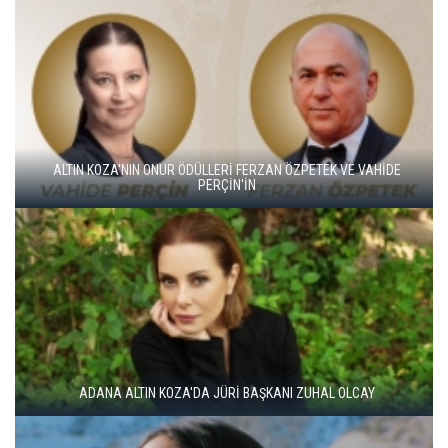
ALTIN KOZA'NIN ONUR ÖDÜLLERİ FERZAN ÖZPETEK VE VAHİDE
PERÇİN'İN
ADANA ALTIN KOZA'DA JÜRİ BAŞKANI ZUHAL OLCAY