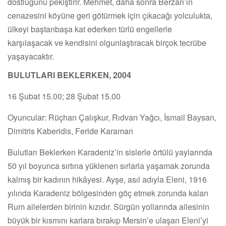
dostluğunu pekiştirir. Mehmet, daha sonra Berzan’ın
cenazesini köyüne geri götürmek için çıkacağı yolculukta,
ülkeyi baştanbaşa kat ederken türlü engellerle
karşılaşacak ve kendisini olgunlaştıracak birçok tecrübe
yaşayacaktır.
BULUTLARI BEKLERKEN, 2004
16 Şubat 15.00; 28 Şubat 15.00
Oyuncular: Rüçhan Çalışkur, Rıdvan Yağcı, İsmail Baysan,
Dimitris Kaberidis, Feride Karaman
Bulutları Beklerken Karadeniz’in sislerle örtülü yaylarında
50 yıl boyunca sırtına yüklenen sırlarla yaşamak zorunda
kalmış bir kadının hikâyesi. Ayşe, asıl adıyla Eleni, 1916
yılında Karadeniz bölgesinden göç etmek zorunda kalan
Rum ailelerden birinin kızıdır. Sürgün yollarında ailesinin
büyük bir kısmını karlara bırakıp Mersin’e ulaşan Eleni’yi