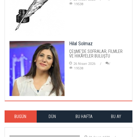
19538
Hilal Solmaz
ÇEŞME'DE SOFRALAR, FİLMLER
VE HİKÂYELER BULUŞTU
26 Nisan 2026
19538
BUGÜN
DÜN
BU HAFTA
BU AY