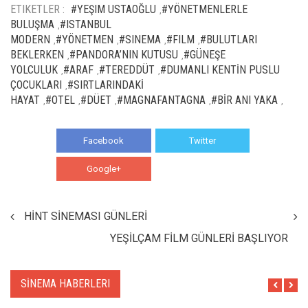
ETIKETLER :
#YEŞIM USTAOĞLU
#YÖNETMENLERLE
,
BULUŞMA
#ISTANBUL
,
MODERN
#YÖNETMEN
#SINEMA
#FILM
#BULUTLARI
,
,
,
,
BEKLERKEN
#PANDORA’NIN KUTUSU
#GÜNEŞE
,
,
YOLCULUK
#ARAF
#TEREDDÜT
#DUMANLI KENTİN PUSLU
,
,
,
ÇOCUKLARI
#SIRTLARINDAKİ
,
HAYAT
#OTEL
#DÜET
#MAGNAFANTAGNA
#BİR ANI YAKA
,
,
,
,
,
Facebook
Twitter
Google+
WhatsApp
HİNT SİNEMASI GÜNLERİ
YEŞİLÇAM FİLM GÜNLERİ BAŞLIYOR
SİNEMA HABERLERI