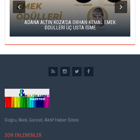
K
ADANA ALTIN KOZA'DA ORHAN KEMAL EMEK
A
ÖDÜLLERİ ÜÇ USTA İSME
Doğru, İlkeli, Güncel, Aktif Haber Sitesi
SON EKLENENLER