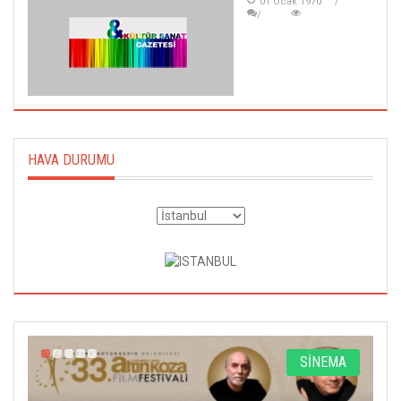
01 Ocak 1970
HAVA DURUMU
A
SİNEMA