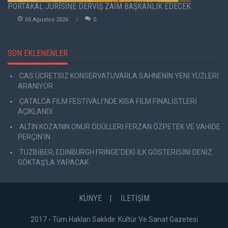
PORTAKAL JÜRİSİNE DERVİŞ ZAİM BAŞKANLIK EDECEK
05 Agustos 2026
0
SON EKLENENLER
CAS ÜCRETSİZ KONSERVATUVARLA SAHNENİN YENİ YÜZLERİ
ARANIYOR
ÇATALCA FİLM FESTİVALİ'NDE KISA FİLM FİNALİSTLERİ
AÇIKLANDI
ALTIN KOZA'NIN ONUR ÖDÜLLERİ FERZAN ÖZPETEK VE VAHİDE
PERÇİN'İN
TUZBİBER, EDİNBURGH FRİNGE'DEKİ İLK GÖSTERİSİNİ DENİZ
GÖKTAŞ'LA YAPACAK
KÜNYE
İLETİŞİM
2017 - Tüm Hakları Saklıdır. Kültür Ve Sanat Gazetesi