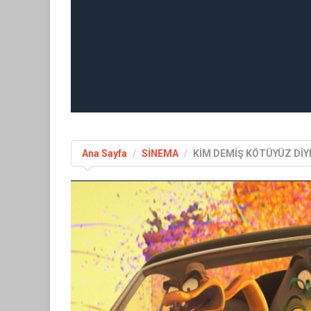
Ana Sayfa
SİNEMA
KİM DEMİŞ KÖTÜYÜZ DİY