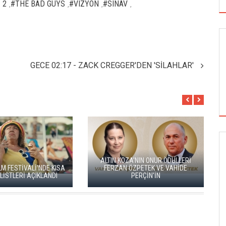
 2
#THE BAD GUYS
#VIZYON
#SINAV
,
,
,
,
GECE 02:17 - ZACK CREGGER'DEN 'SİLAHLAR'
GÖRSEL SANATLAR
ALTIN KOZA'NIN ONUR ÖDÜLLERİ
VALİ'NDE KISA
FERZAN ÖZPETEK VE VAHİDE
ADAN
İ AÇIKLANDI
PERÇİN'İN
BA
TUZBİBER, EDİNBURGH FRİNGE'DEKİ İLK
GÖSTERİSİNİ DENİZ GÖKTAŞ'LA YAPACAK