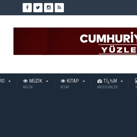
TRO
MÜZİK
KİTAP
TÏ¿½M
MÜZİK
KİTAP
KATEGORILER
V