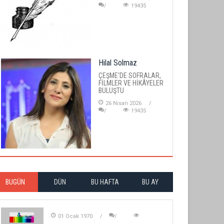
19435
Hilal Solmaz
ÇEŞME'DE SOFRALAR,
FİLMLER VE HİKÂYELER
BULUŞTU
26 Nisan 2026
19435
BUGÜN
DÜN
BU HAFTA
BU AY
01 Ocak 1970