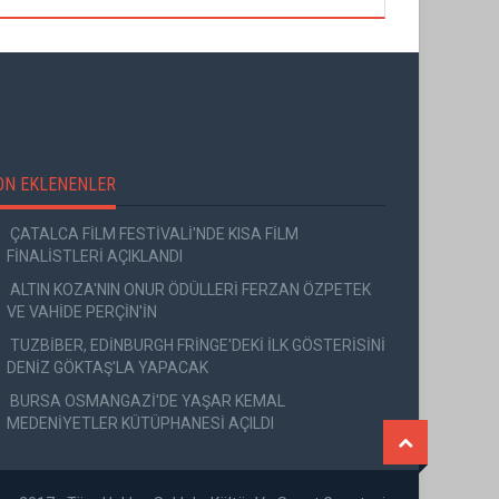
ON EKLENENLER
ÇATALCA FİLM FESTİVALİ'NDE KISA FİLM
FİNALİSTLERİ AÇIKLANDI
ALTIN KOZA'NIN ONUR ÖDÜLLERİ FERZAN ÖZPETEK
VE VAHİDE PERÇİN'İN
TUZBİBER, EDİNBURGH FRİNGE'DEKİ İLK GÖSTERİSİNİ
DENİZ GÖKTAŞ'LA YAPACAK
BURSA OSMANGAZİ'DE YAŞAR KEMAL
MEDENİYETLER KÜTÜPHANESİ AÇILDI