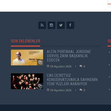
SON EKLENENLER
S
ALTIN PORTAKAL JÜRİSİNE
DERVİŞ ZAİM BAŞKANLIK
EDECEK
05 Agustos 2026
0
CAS ÜCRETSİZ
KONSERVATUVARLA SAHNENİN
YENİ YÜZLERİ ARANIYOR
05 Agustos 2026
0