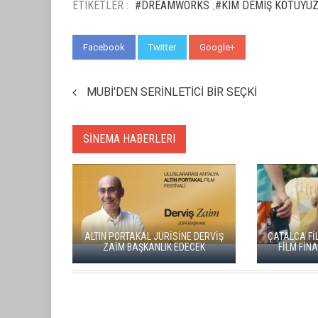
ETIKETLER :
#DREAMWORKS
#KIM DEMIŞ KÖTÜYÜZ
,
Facebook
Twitter
Google+
WhatsApp
MUBİ'DEN SERİNLETİCİ BİR SEÇKİ
SİNEMA HABERLERI
ALTIN PORTAKAL JÜRİSİNE DERVİŞ
ÇATALCA FİLM FESTİ
ZAİM BAŞKANLIK EDECEK
FİLM FİNALİSTLER