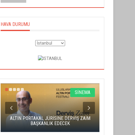
HAVA DURUMU
SİNEMA
YEŞİM USTAOĞLU'NUN
A ALTIN KOZA'DA JÜRİ
"ARTAKALAN"I SAN SEBASTIÁN'DA
ŞKANI ZUHAL OLCAY
DÜNYA PRÖMİYERİNİ YAPACAK
ALTIN PORTAKAL JÜRİSİNE DERVİŞ ZAİM
CAS ÜCRE
BAŞKANLIK EDECEK
SAHNENİN 