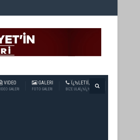
VIDEO
GALERI
Ï¿½LETIÏ¿½IM
IDEO GALERI
FOTO GALERI
BIZE ULAÏ¿½Ï¿½N