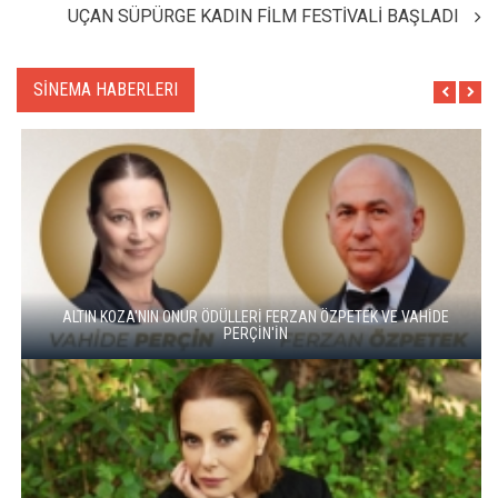
UÇAN SÜPÜRGE KADIN FİLM FESTİVALİ BAŞLADI
SİNEMA HABERLERI
ALTIN KOZA'NIN ONUR ÖDÜLLERİ FERZAN ÖZPETEK VE VAHİDE
PERÇİN'İN