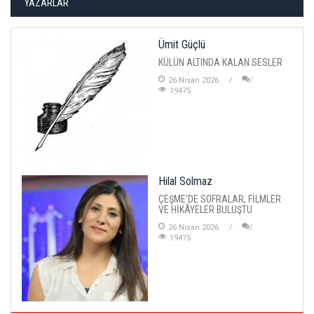
YAZARLAR
Ümit Güçlü
KÜLÜN ALTINDA KALAN SESLER
26 Nisan 2026
19475
Hilal Solmaz
ÇEŞME'DE SOFRALAR, FİLMLER
VE HİKÂYELER BULUŞTU
26 Nisan 2026
19475