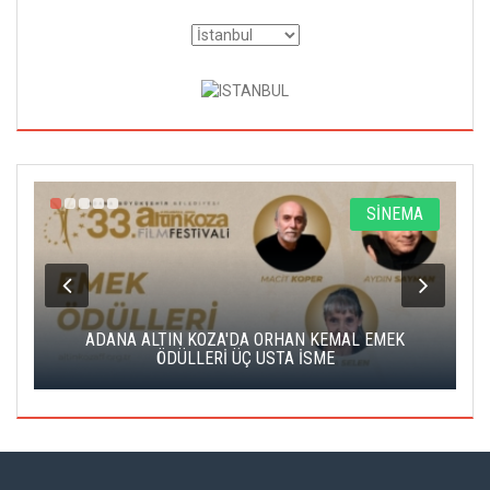
A
SİNEMA
K
ADANA ALTIN KOZA'DA ORHAN KEMAL EMEK
A
ÖDÜLLERİ ÜÇ USTA İSME