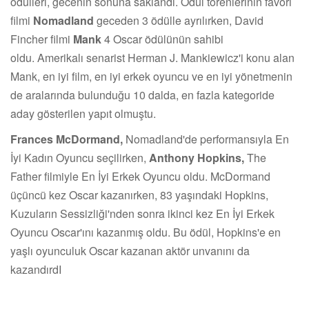
ödülleri, gecenin sonuna saklandı. Ödül törenlerinin favori
filmi
Nomadland
geceden 3 ödülle ayrılırken, David
Fincher filmi
Mank
4 Oscar ödülünün sahibi
oldu. Amerikalı senarist Herman J. Mankiewicz'i konu alan
Mank, en iyi film, en iyi erkek oyuncu ve en iyi yönetmenin
de aralarında bulunduğu 10 dalda, en fazla kategoride
aday gösterilen yapıt olmuştu.
Frances McDormand,
Nomadland'de performansıyla En
İyi Kadın Oyuncu seçilirken,
Anthony Hopkins,
The
Father filmiyle En İyi Erkek Oyuncu oldu. McDormand
üçüncü kez Oscar kazanırken, 83 yaşındaki Hopkins,
Kuzuların Sessizliği'nden sonra ikinci kez En İyi Erkek
Oyuncu Oscar'ını kazanmış oldu. Bu ödül, Hopkins'e en
yaşlı oyunculuk Oscar kazanan aktör unvanını da
kazandırdI