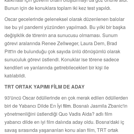
Bunun için de konuklara toplam iki kez test yapıldı.
Oscar gecelerinde geleneksel olarak düzenlenen balolar
ise bu yıl pandemi yüzünden yapılmadı. Bu yılki bir başka
değişiklik de törenin ana sunucusu olmaması. Sunum
görevi aralarında Renee Zellweger, Laura Dern, Brad
Pitt'in de bulunduğu çok sayıda ünlü dönüşümlü olarak
sunuculuk görevi üstlendi. Konuklar ise törene sadece
kendileri ve yanlarında getirebilecekleri bir kişi ile
katılabildi.
TRT ORTAK YAPIMI FİLM DE ADAY
93'üncü Oscar ödüllerinde en çok merak edilen ödüllerden
biri de Yabancı Dilde En İyi
film
. Bosnalı Jasmila Zbanic'in
yönetmenliğini üstlendiği Quo Vadis Aida? adlı film
yabancı dilde en iyi film dalında aday oldu. Bosna'daki iç
savaş sırasında yaşananları konu alan film, TRT ortak