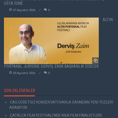
USTA İSME
07 Agustos 2026
0
ALTIN
PORTAKAL JÜRİSİNE DERVİŞ ZAİM BAŞKANLIK EDECEK
05 Agustos 2026
0
SON EKLENENLER
CAS ÜCRETSİZ KONSERVATUVARLA SAHNENİN YENİ YÜZLERİ
ARANIYOR
ÇATALCA FİLM FESTİVALİ'NDE KISA FİLM FİNALİSTLERİ