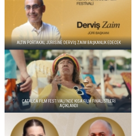
ADANA ALTIN KOZA'DA JÜRİ BAŞKANI ZUHAL OLCAY
YEŞİM USTAOĞLU'NUN "ARTAKALAN"I SAN SEBASTIÁN'DA
DÜNYA PRÖMİYERİNİ YAPACAK