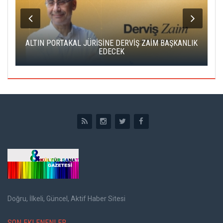
ALTIN PORTAKAL JÜRİSİNE DERVİŞ ZAİM BAŞKANLIK
C
EDECEK
Doğru, İlkeli, Güncel, Aktif Haber Sitesi
SON EKLENENLER