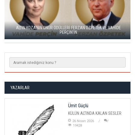
GO TÜRKİYE MİNİ DİZİLERİNİN YENİ ROTASI DOĞU KARADENİZ
OLDU
YAZARLAR
Ümit Güçlü
KÜLÜN ALTINDA KALAN SESLER
26 Nisan 2026
19428