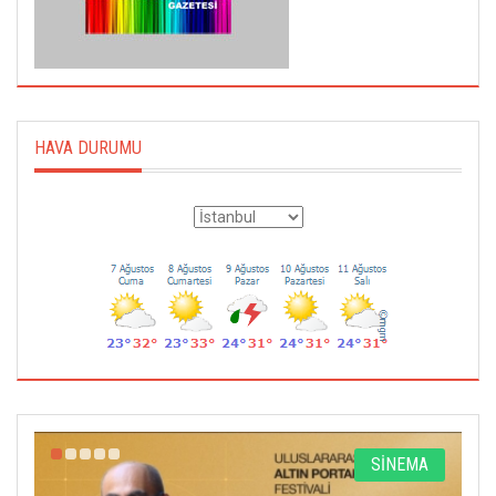
HAVA DURUMU
R
SİNEMA