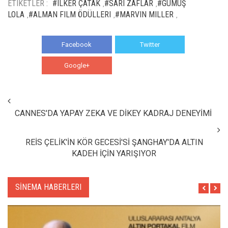
ETIKETLER :
#ILKER ÇATAK
#SARI ZAFLAR
#GÜMÜŞ
,
,
LOLA
#ALMAN FILM ÖDÜLLERI
#MARVIN MILLER
,
,
,
Facebook
Twitter
Google+
WhatsApp
CANNES'DA YAPAY ZEKA VE DİKEY KADRAJ DENEYİMİ
REİS ÇELİK'İN KÖR GECESİ'Sİ ŞANGHAY'DA ALTIN
KADEH İÇİN YARIŞIYOR
SİNEMA HABERLERI