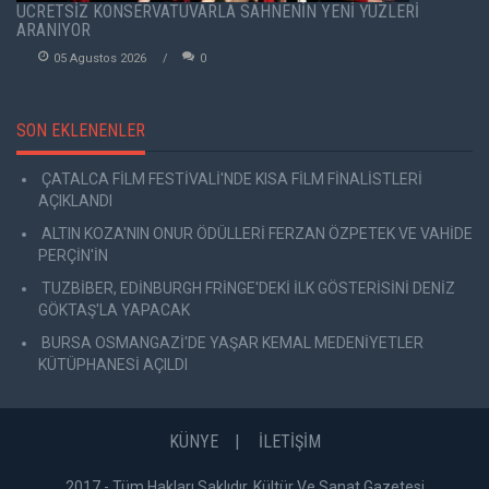
ÜCRETSİZ KONSERVATUVARLA SAHNENİN YENİ YÜZLERİ
ARANIYOR
05 Agustos 2026
0
SON EKLENENLER
ÇATALCA FİLM FESTİVALİ'NDE KISA FİLM FİNALİSTLERİ
AÇIKLANDI
ALTIN KOZA'NIN ONUR ÖDÜLLERİ FERZAN ÖZPETEK VE VAHİDE
PERÇİN'İN
TUZBİBER, EDİNBURGH FRİNGE'DEKİ İLK GÖSTERİSİNİ DENİZ
GÖKTAŞ'LA YAPACAK
BURSA OSMANGAZİ'DE YAŞAR KEMAL MEDENİYETLER
KÜTÜPHANESİ AÇILDI
KÜNYE
İLETİŞİM
2017 - Tüm Hakları Saklıdır. Kültür Ve Sanat Gazetesi