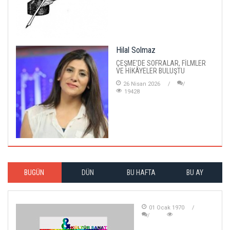
Hilal Solmaz
ÇEŞME'DE SOFRALAR, FİLMLER
VE HİKÂYELER BULUŞTU
26 Nisan 2026
19428
BUGÜN
DÜN
BU HAFTA
BU AY
01 Ocak 1970