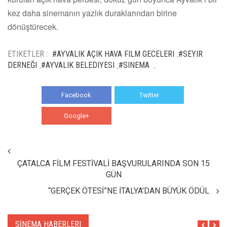
kez daha sinemanın yazlık duraklarından birine
dönüştürecek.
ETIKETLER :
#AYVALIK AÇIK HAVA FILM GECELERI
#SEYIR
,
DERNEĞI
#AYVALIK BELEDIYESI
#SINEMA
,
,
,
Facebook
Twitter
Google+
WhatsApp
ÇATALCA FİLM FESTİVALİ BAŞVURULARINDA SON 15
GÜN
“GERÇEK ÖTESİ”NE İTALYA’DAN BÜYÜK ÖDÜL
SİNEMA HABERLERI