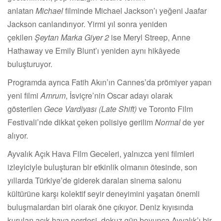
anlatan
Michael
filminde Michael Jackson’ı yeğeni Jaafar
Jackson canlandırıyor. Yirmi yıl sonra yeniden
çekilen
Şeytan Marka Giyer 2
ise Meryl Streep, Anne
Hathaway ve Emily Blunt’ı yeniden aynı hikâyede
buluşturuyor.
Programda ayrıca Fatih Akın’ın Cannes’da prömiyer yapan
yeni filmi
Amrum
, İsviçre’nin Oscar adayı olarak
gösterilen
Gece Vardiyası (Late Shift)
ve Toronto Film
Festivali’nde dikkat çeken polisiye gerilim
Normal
de yer
alıyor.
Ayvalık Açık Hava Film Geceleri, yalnızca yeni filmleri
izleyiciyle buluşturan bir etkinlik olmanın ötesinde, son
yıllarda Türkiye’de giderek daralan sinema salonu
kültürüne karşı kolektif seyir deneyimini yaşatan önemli
buluşmalardan biri olarak öne çıkıyor. Deniz kıyısında
kurulan açık hava perdesi, dokuz gün boyunca Ayvalık’ı bir