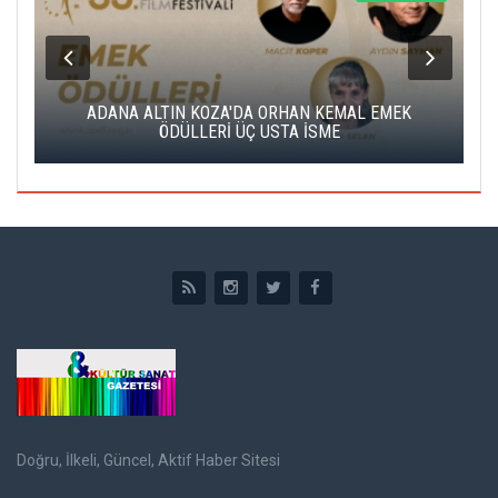
K
ADANA ALTIN KOZA'DA ORHAN KEMAL EMEK
A
ÖDÜLLERİ ÜÇ USTA İSME
Doğru, İlkeli, Güncel, Aktif Haber Sitesi