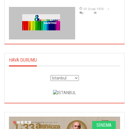
01 Ocak 1970
HAVA DURUMU
A
SİNEMA