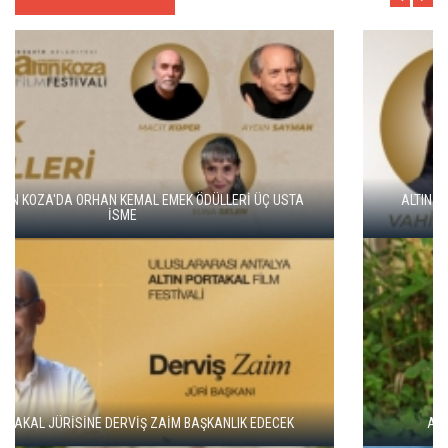
ALTIN KOZA'NIN ONUR ÖDÜLLERİ FERZAN ÖZPETEK VE VAHİDE
PERÇİN'İN
ADANA ALTIN KOZA'DA JÜRİ BAŞKANI ZUHAL OLCAY