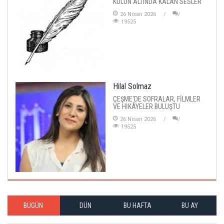
KÜLÜN ALTINDA KALAN SESLER
26 Nisan 2026
19525
Hilal Solmaz
ÇEŞME'DE SOFRALAR, FİLMLER
VE HİKÂYELER BULUŞTU
26 Nisan 2026
19525
BUGÜN
DÜN
BU HAFTA
BU AY