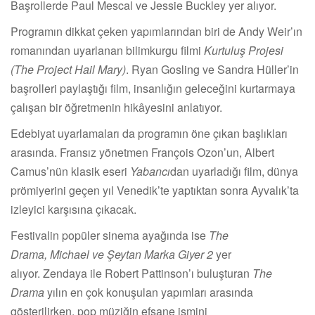
Başrollerde Paul Mescal ve Jessie Buckley yer alıyor.
Programın dikkat çeken yapımlarından biri de Andy Weir’ın
romanından uyarlanan bilimkurgu filmi
Kurtuluş Projesi
(The Project Hail Mary)
. Ryan Gosling ve Sandra Hüller’in
başrolleri paylaştığı film, insanlığın geleceğini kurtarmaya
çalışan bir öğretmenin hikâyesini anlatıyor.
Edebiyat uyarlamaları da programın öne çıkan başlıkları
arasında. Fransız yönetmen François Ozon’un, Albert
Camus’nün klasik eseri
Yabancı
dan uyarladığı film, dünya
prömiyerini geçen yıl Venedik’te yaptıktan sonra Ayvalık’ta
izleyici karşısına çıkacak.
Festivalin popüler sinema ayağında ise
The
Drama
,
Michael
ve
Şeytan Marka Giyer 2
yer
alıyor. Zendaya ile Robert Pattinson’ı buluşturan
The
Drama
yılın en çok konuşulan yapımları arasında
gösterilirken, pop müziğin efsane ismini