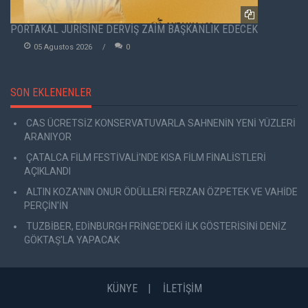
PORTAKAL JÜRİSİNE DERVİŞ ZAİM BAŞKANLIK EDECEK
05 Agustos 2026
0
SON EKLENENLER
CAS ÜCRETSİZ KONSERVATUVARLA SAHNENİN YENİ YÜZLERİ
ARANIYOR
ÇATALCA FİLM FESTİVALİ'NDE KISA FİLM FİNALİSTLERİ
AÇIKLANDI
ALTIN KOZA'NIN ONUR ÖDÜLLERİ FERZAN ÖZPETEK VE VAHİDE
PERÇİN'İN
TUZBİBER, EDİNBURGH FRİNGE'DEKİ İLK GÖSTERİSİNİ DENİZ
GÖKTAŞ'LA YAPACAK
KÜNYE
İLETİŞİM