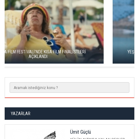
YEŞİM USTAOĞLU'NUN "ARTAKALAN"I SAN SEBASTIÁN'DA
DÜNYA PRÖMİYERİNİ YAPACAK
YAZARLAR
Ümit Güçlü