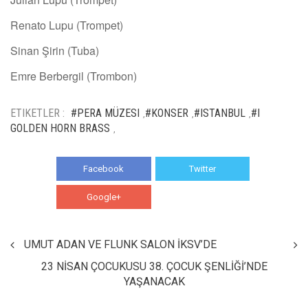
Renato Lupu (Trompet)
Sinan Şirin (Tuba)
Emre Berbergil (Trombon)
ETIKETLER :
#PERA MÜZESI
#KONSER
#ISTANBUL
#I
,
,
,
GOLDEN HORN BRASS
,
Facebook
Twitter
Google+
WhatsApp
UMUT ADAN VE FLUNK SALON İKSV’DE
23 NİSAN ÇOCUKUSU 38. ÇOCUK ŞENLİĞİ’NDE
YAŞANACAK