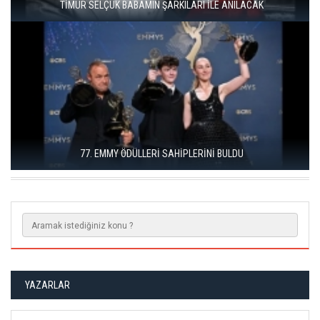
İSTANBUL COMICS AND ART FESTIVAL YOUTH ÜSKÜDAR'DA
DÜZCE KONURALP ULUSLARARASI FILM FESTIVALI ÖDÜLLERI
SAHIPLERINI BULDU
YAZARLAR