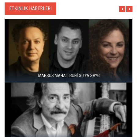
ETKINLIK HABERLERI
ÇAL BAĞBOZUMU FESTIVALI’NDE KÜLTÜR, SANAT VE BAĞCILIK
BIR ARADA