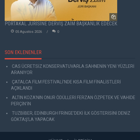
PORTAKAL JÜRİSİNE DERVİŞ ZAİM BAŞKANLIK EDECEK
05 Agustos 2026
0
SON EKLENENLER
CAS ÜCRETSİZ KONSERVATUVARLA SAHNENİN YENİ YÜZLERİ
ARANIYOR
ÇATALCA FİLM FESTİVALİ'NDE KISA FİLM FİNALİSTLERİ
AÇIKLANDI
ALTIN KOZA'NIN ONUR ÖDÜLLERİ FERZAN ÖZPETEK VE VAHİDE
PERÇİN'İN
TUZBİBER, EDİNBURGH FRİNGE'DEKİ İLK GÖSTERİSİNİ DENİZ
GÖKTAŞ'LA YAPACAK