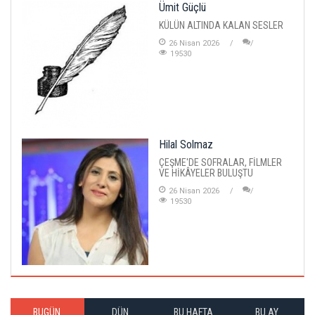
Ümit Güçlü
KÜLÜN ALTINDA KALAN SESLER
26 Nisan 2026
19530
Hilal Solmaz
ÇEŞME'DE SOFRALAR, FİLMLER
VE HİKÂYELER BULUŞTU
26 Nisan 2026
19530
BUGÜN
DÜN
BU HAFTA
BU AY