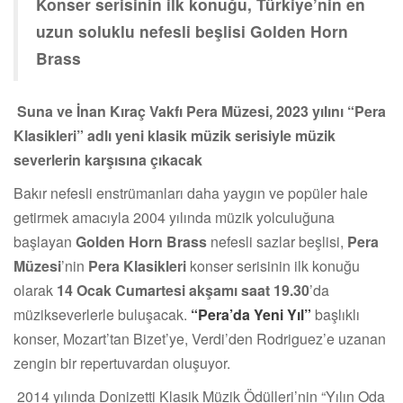
Konser serisinin ilk konuğu, Türkiye’nin en
uzun soluklu nefesli beşlisi Golden Horn
Brass
Suna ve İnan Kıraç Vakfı Pera Müzesi, 2023 yılını “Pera
Klasikleri” adlı yeni klasik müzik serisiyle müzik
severlerin karşısına çıkacak
Bakır nefesli enstrümanları daha yaygın ve popüler hale
getirmek amacıyla 2004 yılında müzik yolculuğuna
başlayan
Golden Horn Brass
nefesli sazlar beşlisi,
Pera
Müzesi
’nin
Pera Klasikleri
konser serisinin ilk konuğu
olarak
14 Ocak Cumartesi akşamı saat 19.30
’da
müzikseverlerle buluşacak.
“Pera’da Yeni Yıl”
başlıklı
konser, Mozart’tan Bizet’ye, Verdi’den Rodriguez’e uzanan
zengin bir repertuvardan oluşuyor.
2014 yılında Donizetti Klasik Müzik Ödülleri’nin “Yılın Oda