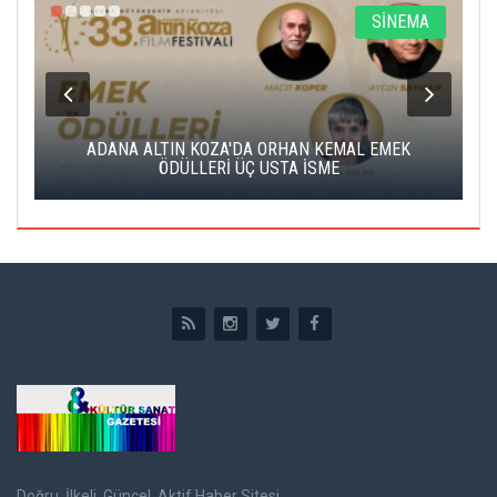
A
SİNEMA
K
ADANA ALTIN KOZA'DA ORHAN KEMAL EMEK
A
ÖDÜLLERİ ÜÇ USTA İSME
Doğru, İlkeli, Güncel, Aktif Haber Sitesi