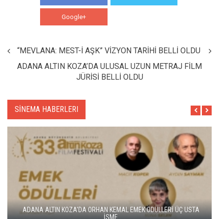
Google+
WhatsApp
“MEVLANA: MEST-İ AŞK” VİZYON TARİHİ BELLİ OLDU
ADANA ALTIN KOZA’DA ULUSAL UZUN METRAJ FİLM
JÜRİSİ BELLİ OLDU
SİNEMA HABERLERI
ALTIN KOZA'NIN ONUR ÖDÜLLERİ FERZAN ÖZPETEK VE VAHİDE
PERÇİN'İN