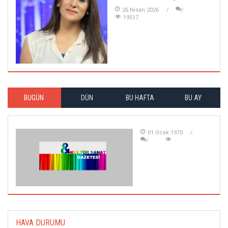
26 Nisan 2026
19517
BUGÜN
DÜN
BU HAFTA
BU AY
01 Ocak 1970
HAVA DURUMU