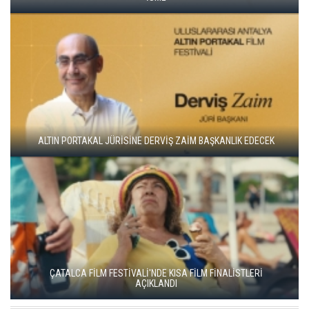
ADANA ALTIN KOZA'DA JÜRİ BAŞKANI ZUHAL OLCAY
YEŞİM USTAOĞLU'NUN "ARTAKALAN"I SAN SEBASTIÁN'DA
DÜNYA PRÖMİYERİNİ YAPACAK