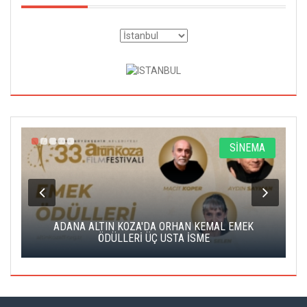
A
SİNEMA
K
ADANA ALTIN KOZA'DA ORHAN KEMAL EMEK
A
ÖDÜLLERİ ÜÇ USTA İSME