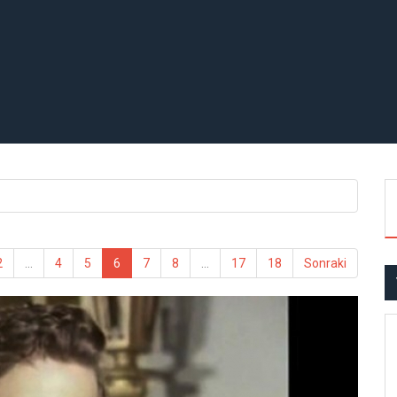
2
...
4
5
6
7
8
...
17
18
Sonraki