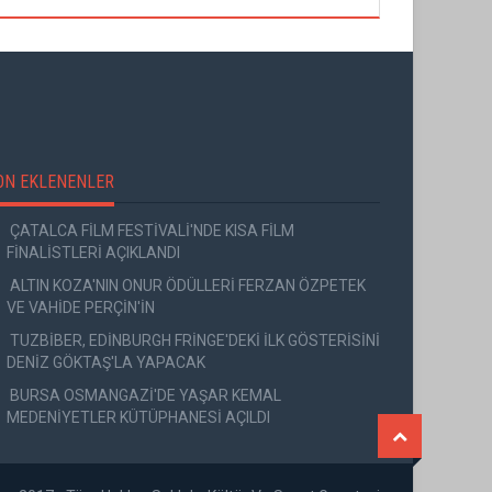
ON EKLENENLER
ÇATALCA FİLM FESTİVALİ'NDE KISA FİLM
FİNALİSTLERİ AÇIKLANDI
ALTIN KOZA'NIN ONUR ÖDÜLLERİ FERZAN ÖZPETEK
VE VAHİDE PERÇİN'İN
TUZBİBER, EDİNBURGH FRİNGE'DEKİ İLK GÖSTERİSİNİ
DENİZ GÖKTAŞ'LA YAPACAK
BURSA OSMANGAZİ'DE YAŞAR KEMAL
MEDENİYETLER KÜTÜPHANESİ AÇILDI