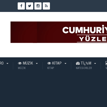
TRO
MÜZİK
KİTAP
TÏ¿½M
MÜZİK
KİTAP
KATEGORILER
V