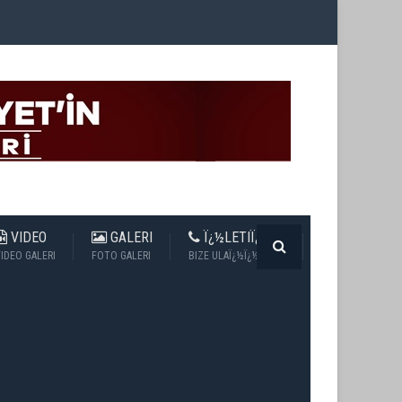
VIDEO
GALERI
Ï¿½LETIÏ¿½IM
IDEO GALERI
FOTO GALERI
BIZE ULAÏ¿½Ï¿½N