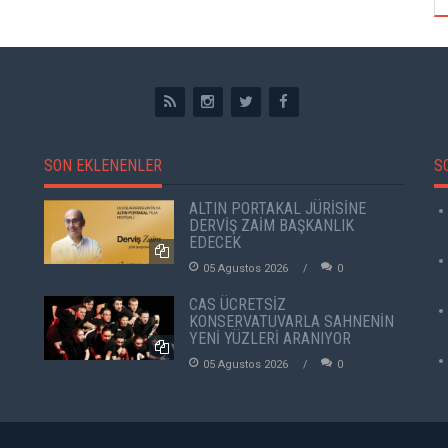
SON EKLENENLER
S
ALTIN PORTAKAL JÜRİSİNE
DERVİŞ ZAİM BAŞKANLIK
EDECEK
05 Agustos 2026
0
CAS ÜCRETSİZ
KONSERVATUVARLA SAHNENİN
YENİ YÜZLERİ ARANIYOR
05 Agustos 2026
0