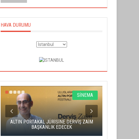
HAVA DURUMU
SİNEMA
ALTIN PORTAKAL JÜRİSİNE DERVİŞ ZAİM
CAS ÜCRE
BAŞKANLIK EDECEK
SAHNENİN 