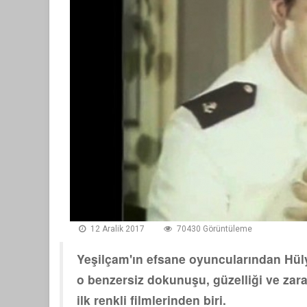
12 Aralik 2017
70430 Görüntüleme
Yeşilçam'ın efsane oyuncularından Hülya
o benzersiz dokunuşu, güzelliği ve zar
ilk renkli filmlerinden biri.