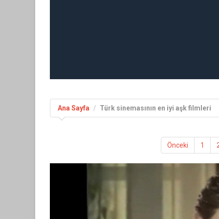
Ana Sayfa
Türk sinemasının en iyi aşk filmleri
Önceki
1