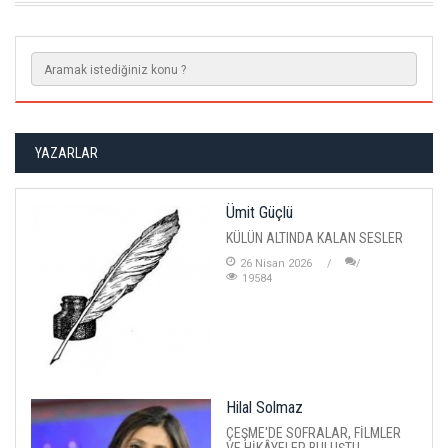
YAZARLAR
Ümit Güçlü
KÜLÜN ALTINDA KALAN SESLER
26 Nisan 2026
19584
Hilal Solmaz
ÇEŞME'DE SOFRALAR, FİLMLER
VE HİKÂYELER BULUŞTU