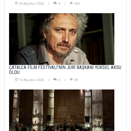
09 Agustos 2026
0
443
ÇATALCA FİLM FESTİVALİ’NİN JÜRİ BAŞKANI YÜKSEL AKSU
OLDU
10 Agustos 2026
0
93