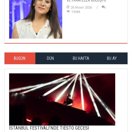
26 Nisan 2026
19584
BUGÜN
DÜN
BU HAFTA
BU AY
İSTANBUL FESTİVALİ’NDE TIËSTO GECESİ