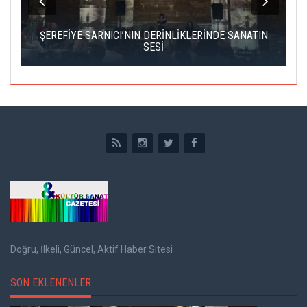
IK
ŞEREFİYE SARNICI’NIN DERİNLİKLERİNDE SANATIN
Ç
SESİ
Doğru, İlkeli, Güncel, Aktif Haber Sitesi
SON EKLENENLER