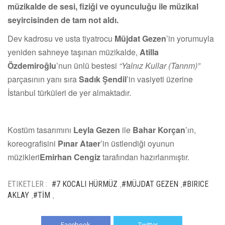
müzikalde de sesi, fiziği ve oyunculuğu ile müzikal
seyircisinden de tam not aldı.
Dev kadrosu ve usta tiyatrocu
Müjdat Gezen
’in yorumuyla
yeniden sahneye taşınan müzikalde,
Atilla
Özdemiroğlu
’nun ünlü bestesi
“Yalnız Kullar (Tanrım)”
parçasının yanı sıra
Sadık Şendil
’in vasiyeti üzerine
İstanbul türküleri de yer almaktadır.
Kostüm tasarımını
Leyla Gezen
ile
Bahar Korçan
’ın,
koreografisini
Pınar Ataer
’in üstlendiği oyunun
müzikleri
Emirhan Cengiz
tarafından hazırlanmıştır.
ETIKETLER :
#7 KOCALI HÜRMÜZ
#MÜJDAT GEZEN
#BIRICE
,
,
AKLAY
#TİM
,
,
Facebook
Twitter