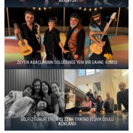
BERGAMA BİR KEZ DAHA TİYATRONUN SAHNESİ OLUYOR
BBT’DE REKOR SEYİRCİ, YENİ REPERTUVAR
KISALAR, ÇAĞIN ÇELİŞKİLERİNİ SAHNEYE TAŞIYOR