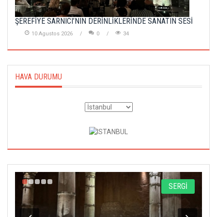
ŞEREFİYE SARNICI’NIN DERİNLİKLERİNDE SANATIN SESİ
10 Agustos 2026
0
34
HAVA DURUMU
A
SERGİ