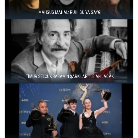
ÇAL BAĞBOZUMU FESTIVALI’NDE KÜLTÜR, SANAT VE BAĞCILIK
BIR ARADA
İSTANBUL COMICS AND ART FESTIVAL YOUTH ÜSKÜDAR'DA
DÜZCE KONURALP ULUSLARARASI FILM FESTIVALI ÖDÜLLERI