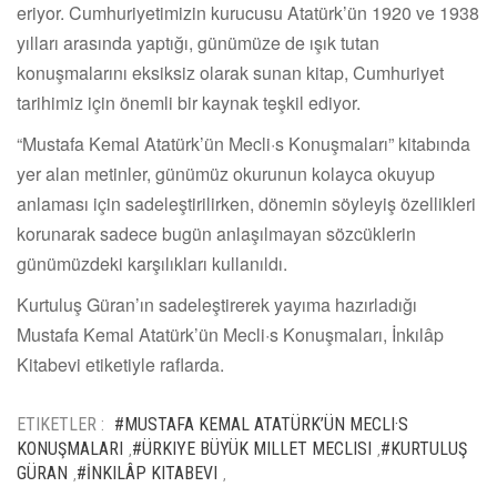
eriyor. Cumhuriyetimizin kurucusu Atatürk’ün 1920 ve 1938
yılları arasında yaptığı, günümüze de ışık tutan
konuşmalarını eksiksiz olarak sunan kitap, Cumhuriyet
tarihimiz için önemli bir kaynak teşkil ediyor.
“Mustafa Kemal Atatürk’ün Mecli·s Konuşmaları” kitabında
yer alan metinler, günümüz okurunun kolayca okuyup
anlaması için sadeleştirilirken, dönemin söyleyiş özellikleri
korunarak sadece bugün anlaşılmayan sözcüklerin
günümüzdeki karşılıkları kullanıldı.
Kurtuluş Güran’ın sadeleştirerek yayıma hazırladığı
Mustafa Kemal Atatürk’ün Mecli·s Konuşmaları, İnkılâp
Kitabevi etiketiyle raflarda.
ETIKETLER :
#MUSTAFA KEMAL ATATÜRK’ÜN MECLI·S
KONUŞMALARI
#ÜRKIYE BÜYÜK MILLET MECLISI
#KURTULUŞ
,
,
GÜRAN
#İNKILÂP KITABEVI
,
,