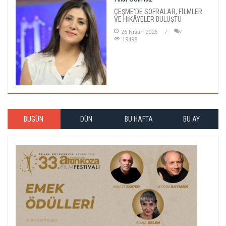
ÇEŞME'DE SOFRALAR, FİLMLER
VE HİKÂYELER BULUŞTU
26 Nisan 2026
19498
BUGÜN
DÜN
BU HAFTA
BU AY