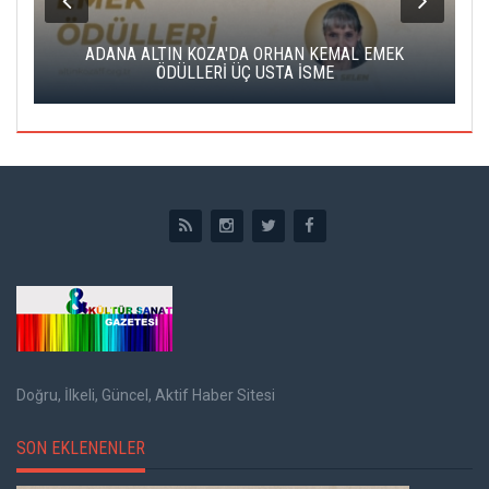
K
ADANA ALTIN KOZA'DA ORHAN KEMAL EMEK
A
ÖDÜLLERİ ÜÇ USTA İSME
Doğru, İlkeli, Güncel, Aktif Haber Sitesi
SON EKLENENLER