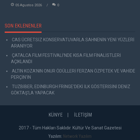
05 Agustos 2026
0
SON EKLENENLER
CAS ÜCRETSİZ KONSERVATUVARLA SAHNENİN YENİ YÜZLERİ
ARANIYOR
ÇATALCA FİLM FESTİVALİ'NDE KISA FİLM FİNALİSTLERİ
AÇIKLANDI
ALTIN KOZA'NIN ONUR ÖDÜLLERİ FERZAN ÖZPETEK VE VAHİDE
PERÇİN'İN
TUZBİBER, EDİNBURGH FRİNGE'DEKİ İLK GÖSTERİSİNİ DENİZ
GÖKTAŞ'LA YAPACAK
KÜNYE
İLETİŞİM
2017 - Tüm Hakları Saklıdır. Kültür Ve Sanat Gazetesi
Yazılım:
Network Yazılım