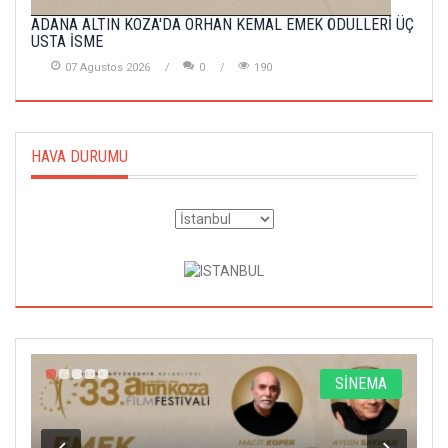
ADANA ALTIN KOZA'DA ORHAN KEMAL EMEK ÖDÜLLERİ ÜÇ
USTA İSME
07 Agustos 2026
0
190
HAVA DURUMU
A
SİNEMA