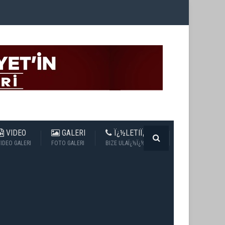
VIDEO
GALERI
Ï¿½LETIÏ¿½IM
IDEO GALERI
FOTO GALERI
BIZE ULAÏ¿½Ï¿½N