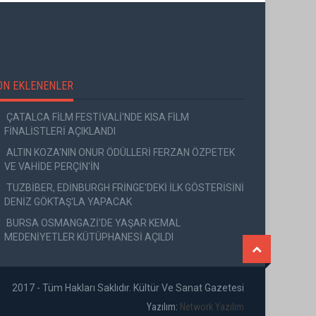
ON EKLENENLER
ÇATALCA FİLM FESTİVALİ'NDE KISA FİLM
FİNALİSTLERİ AÇIKLANDI
ALTIN KOZA'NIN ONUR ÖDÜLLERİ FERZAN ÖZPETEK
VE VAHİDE PERÇİN'İN
TUZBİBER, EDİNBURGH FRİNGE'DEKİ İLK GÖSTERİSİNİ
DENİZ GÖKTAŞ'LA YAPACAK
BURSA OSMANGAZİ'DE YAŞAR KEMAL
MEDENİYETLER KÜTÜPHANESİ AÇILDI
2017 - Tüm Hakları Saklıdır. Kültür Ve Sanat Gazetesi
Yazılım:
Network Yazılım