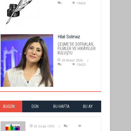
19423
Hilal Solmaz
ÇEŞME'DE SOFRALAR,
FİLMLER VE HİKÂYELER
BULUŞTU
26 Nisan 2026
19423
BUGÜN
DÜN
BU HAFTA
BU AY
01 Ocak 1970