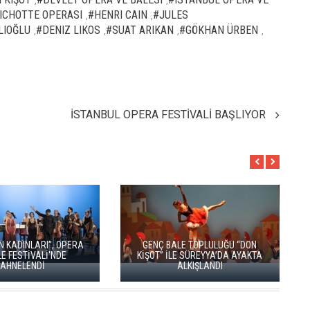
,
,
ICHOTTE OPERASI
#HENRI CAIN
#JULES
,
,
LIOĞLU
#DENIZ LIKOS
#SUAT ARIKAN
#GÖKHAN ÜRBEN
,
,
,
,
İSTANBUL OPERA FESTİVALİ BAŞLIYOR
LARARASI İSTANBUL
E BALE FESTİVALİ
LA TRAVİATA, SAHNEDE
DİSİ” İLE BAŞLADI
BÜYÜLEYİCİ BİR GECE YARATTI