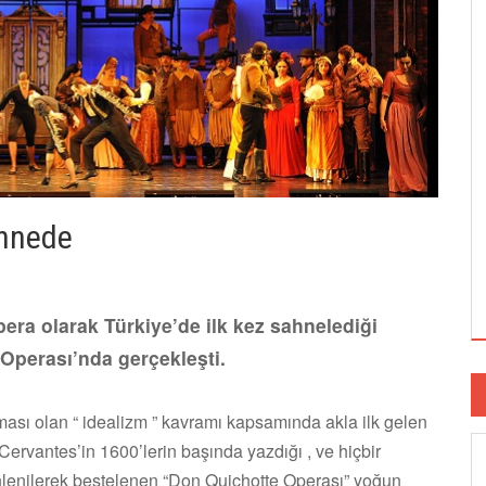
ahnede
pera olarak Türkiye’de ilk kez sahnelediği
Operası’nda gerçekleşti.
ması olan “ idealizm ” kavramı kapsamında akla ilk gelen
Cervantes’in 1600’lerin başında yazdığı , ve hiçbir
nlenilerek bestelenen “Don Quichotte Operası” yoğun