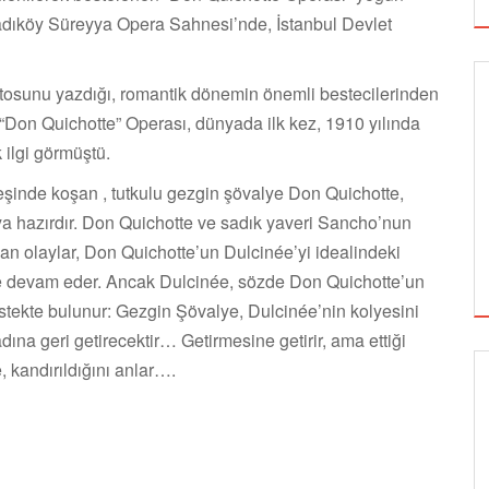
 Kadıköy Süreyya Opera Sahnesi’nde, İstanbul Devlet
ttosunu yazdığı, romantik dönemin önemli bestecilerinden
“Don Quichotte” Operası, dünyada ilk kez, 1910 yılında
ilgi görmüştü.
eşinde koşan , tutkulu gezgin şövalye Don Quichotte,
aya hazırdır. Don Quichotte ve sadık yaveri Sancho’nun
n olaylar, Don Quichotte’un Dulcinée’yi idealindeki
le devam eder. Ancak Dulcinée, sözde Don Quichotte’un
stekte bulunur: Gezgin Şövalye, Dulcinée’nin kolyesini
dına geri getirecektir… Getirmesine getirir, ama ettiği
, kandırıldığını anlar….
GÖRSEL SANATLAR