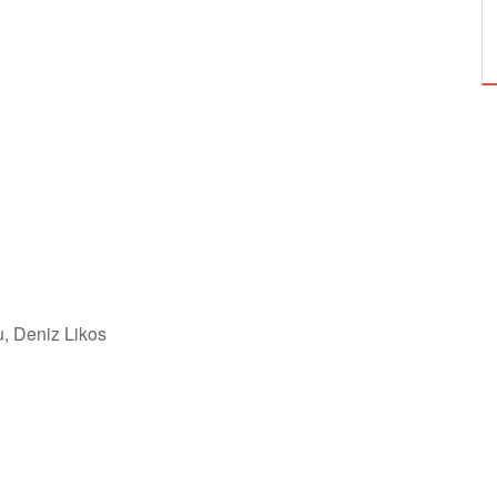
TUZBİBER, EDİNBURGH FRİNGE'DEKİ İLK
GÖSTERİSİNİ DENİZ GÖKTAŞ'LA YAPACAK
u, Deniz Likos