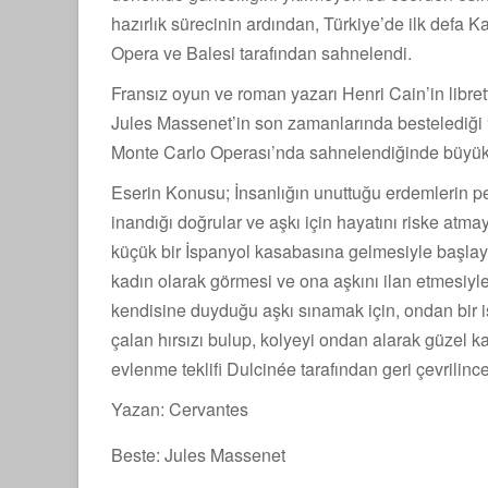
hazırlık sürecinin ardından, Türkiye’de ilk defa
Opera ve Balesi tarafından sahnelendi.
Fransız oyun ve roman yazarı Henri Cain’in libre
Jules Massenet’in son zamanlarında bestelediği 
Monte Carlo Operası’nda sahnelendiğinde büyük 
Eserin Konusu; İnsanlığın unuttuğu erdemlerin p
inandığı doğrular ve aşkı için hayatını riske atm
küçük bir İspanyol kasabasına gelmesiyle başlaya
kadın olarak görmesi ve ona aşkını ilan etmesiy
kendisine duyduğu aşkı sınamak için, ondan bir i
çalan hırsızı bulup, kolyeyi ondan alarak güzel ka
evlenme teklifi Dulcinée tarafından geri çevrilince
Yazan: Cervantes
Beste: Jules Massenet