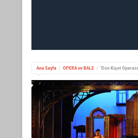
Ana Sayfa
OPERA ve BALE
'Don Kişot Operası