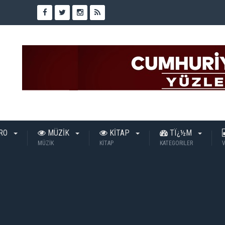
TRO
MÜZİK
KİTAP
TÏ¿½M
MÜZİK
KİTAP
KATEGORILER
V