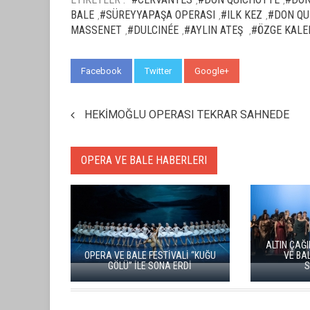
,
,
BALE
#SÜREYYAPAŞA OPERASI
#ILK KEZ
#DON QU
,
,
,
MASSENET
#DULCINÉE
#AYLIN ATEŞ
#ÖZGE KALE
,
,
,
Facebook
Twitter
Google+
WhatsApp
HEKİMOĞLU OPERASI TEKRAR SAHNEDE
OPERA VE BALE HABERLERI
U “DON
ZARAFETİN AŞKIN VE TUTKUNUN
16. ULUS
A AYAKTA
DANSI: KUĞU GÖLÜ YENİDEN
OPERA V
SAHNEDE
“KÜLKE