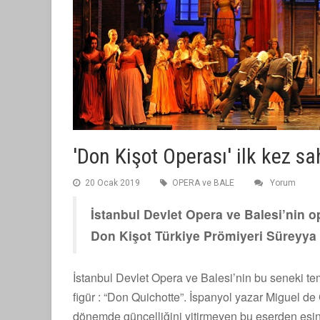
'Don Kişot Operası' ilk kez s
20 Ocak 2019
OPERA ve BALE
Yorum
İstanbul Devlet Opera ve Balesi’nin o
Don Kişot Türkiye Prömiyeri Süreyya 
İstanbul Devlet Opera ve Balesi’nin bu seneki te
figür : “Don Quichotte”. İspanyol yazar Miguel de 
dönemde güncelliğini yitirmeyen bu eserden esi