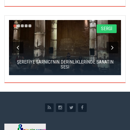
A
SERGİ
IK
ŞEREFİYE SARNICI’NIN DERİNLİKLERİNDE SANATIN
Ç
SESİ