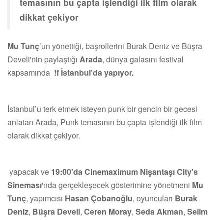
temasının bu çapta işlendiği ilk film olarak
dikkat çekiyor
Mu Tunç
’un yönettiği, başrollerini Burak Deniz ve Büşra
Develi'nin paylaştığı
Arada
, dünya galasını festival
kapsamında
!f İstanbul'da yapıyor.
İstanbul’u terk etmek isteyen punk bir gencin bir gecesi
anlatan Arada, Punk temasının bu çapta işlendiği ilk film
olarak dikkat çekiyor.
yapacak ve
19:00'da Cinemaximum Nişantaşı City's
Sineması
'nda gerçekleşecek gösterimine yönetmeni
Mu
Tunç
, yapımcısı
Hasan Çobanoğlu
, oyuncuları
Burak
Deniz
,
Büşra Develi
,
Ceren Moray
,
Seda Akman
,
Selim