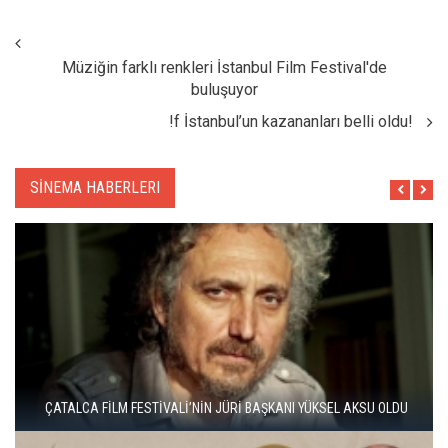
Müziğin farklı renkleri İstanbul Film Festival'de
buluşuyor
!f İstanbul’un kazananları belli oldu!
SİNEMA HABERLERI
ÇATALCA FİLM FESTİVALİ'NDE KISA FİLM FİNALİSTLERİ
AÇIKLANDI