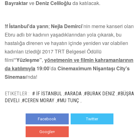
Bayraktar
ve
Deniz Celiloğlu
da katılacak.
!f İstanbul'da yarın
;
Nejla Demirci
’nin meme kanseri olan
Ebru adlı bir kadının yaşadıklarından yola çıkarak, bu
hastalığa direnen ve hayatın içinde yeniden var olabilen
kadınları izlediği 2017 TRT Belgesel Ödüllü
filmi
“Yüzleşme”
,
yönetmenin ve filmin kahramanlarının
da katılımıyla
19:00
’da
Cinemaximum Nişantaşı City's
Sineması
'nda!
ETIKETLER :
# İF İSTANBUL
#ARADA
#BURAK DENIZ
#BÜŞRA
,
,
,
DEVELI
#CEREN MORAY
#MU TUNÇ
,
,
,
Facebook
Twitter
Google+
WhatsApp