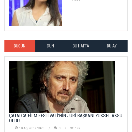
BUGÜN
DÜN
BU HAFTA
BU AY
ÇATALCA FİLM FESTİVALİ’NİN JÜRİ BAŞKANI YÜKSEL AKSU
OLDU
10 Agustos 2026
0
197