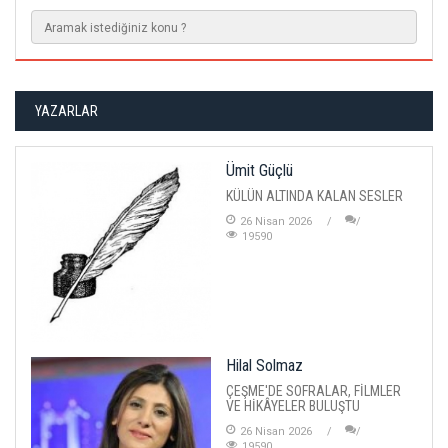
YAZARLAR
Ümit Güçlü
KÜLÜN ALTINDA KALAN SESLER
26 Nisan 2026
19590
Hilal Solmaz
ÇEŞME'DE SOFRALAR, FİLMLER
VE HİKÂYELER BULUŞTU
26 Nisan 2026
19590