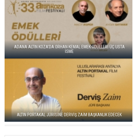
ALTIN KOZA'NIN ONUR ÖDÜLLERİ FERZAN ÖZPETEK VE VAHİDE
PERÇİN'İN
ADANA ALTIN KOZA'DA JÜRİ BAŞKANI ZUHAL OLCAY