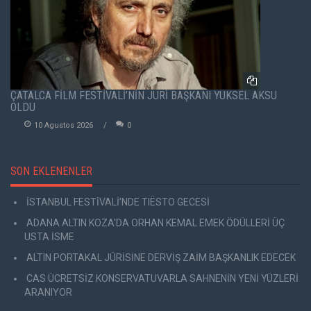
ÇATALCA FİLM FESTİVALİ’NİN JÜRİ BAŞKANI YÜKSEL AKSU
OLDU
10 Agustos 2026
0
SON EKLENENLER
İSTANBUL FESTİVALİ’NDE TIËSTO GECESİ
ADANA ALTIN KOZA'DA ORHAN KEMAL EMEK ÖDÜLLERİ ÜÇ
USTA İSME
ALTIN PORTAKAL JÜRİSİNE DERVİŞ ZAİM BAŞKANLIK EDECEK
CAS ÜCRETSİZ KONSERVATUVARLA SAHNENİN YENİ YÜZLERİ
ARANIYOR