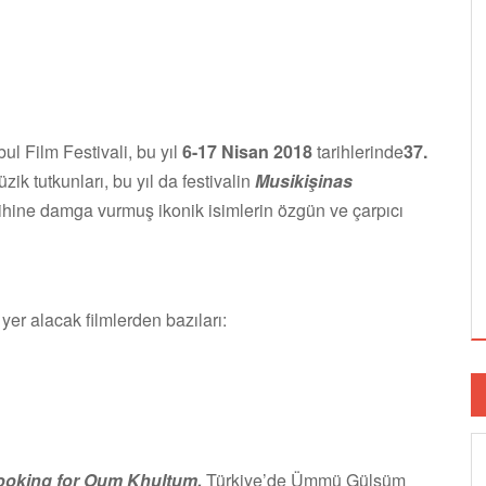
ul Film Festivali, bu yıl
6-17 Nisan 2018
tarihlerinde
37.
ik tutkunları, bu yıl da festivalin
Musikişinas
ihine damga vurmuş ikonik isimlerin özgün ve çarpıcı
r alacak filmlerden bazıları:
ooking for Oum Khultum,
Türkiye’de Ümmü Gülsüm