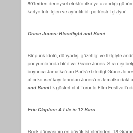
80’lerden deneysel elektronika’ya uzandığı günümüz
kariyerinin içten ve ayrıntılı bir portresini çiziyor.
Grace Jones: Bloodlight and Bami
Bir punk idolü, dünyadışı güzelliği ve fiziğiyle a
podyumlarında bir diva: Grace Jones. Sıra dışı bel
boyunca Jamaika’dan Paris’e izlediği Grace Jones
alıcı konser kayıtlarından Jones’un Jamaika’daki a
and Bami
ilk gösterimini Toronto Film Festivali’nd
Eric Clapton: A Life in 12 Bars
Rock dünyasının en büyük isimlerinden, 18 Grammy