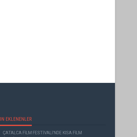
GO TÜRKİYE MİNİ DİZİLERİNİN YENİ
ROTASI DOĞU KARADENİZ OLDU
ON EKLENENLER
ÇATALCA FİLM FESTİVALİ'NDE KISA FİLM