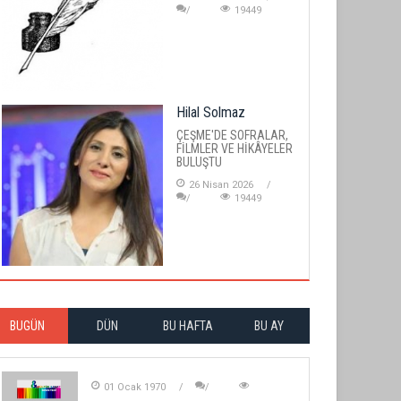
19449
Hilal Solmaz
ÇEŞME'DE SOFRALAR,
FİLMLER VE HİKÂYELER
BULUŞTU
26 Nisan 2026
19449
BUGÜN
DÜN
BU HAFTA
BU AY
01 Ocak 1970