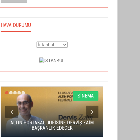
HAVA DURUMU
SİNEMA
ALTIN PORTAKAL JÜRİSİNE DERVİŞ ZAİM
CAS ÜCRE
BAŞKANLIK EDECEK
SAHNENİN 