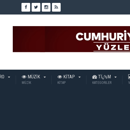
TRO
MÜZİK
KİTAP
TÏ¿½M
MÜZİK
KİTAP
KATEGORILER
V