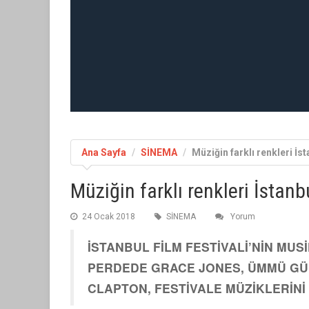
Ana Sayfa
SİNEMA
Müziğin farklı renkleri İs
Müziğin farklı renkleri İstanb
24 Ocak 2018
SİNEMA
Yorum
İSTANBUL FİLM FESTİVALİ’NİN MU
PERDEDE GRACE JONES, ÜMMÜ GÜL
CLAPTON, FESTİVALE MÜZİKLERİNİ