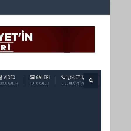
VIDEO
GALERI
Ï¿½LETIÏ¿½IM
IDEO GALERI
FOTO GALERI
BIZE ULAÏ¿½Ï¿½N