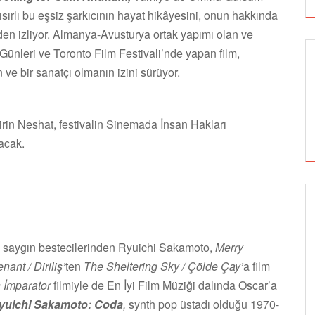
sırlı bu eşsiz şarkıcının hayat hikâyesini, onun hakkında
nden izliyor. Almanya-Avusturya ortak yapımı olan ve
ünleri ve Toronto Film Festivali’nde yapan film,
n ve bir sanatçı olmanın izini sürüyor.
rin Neshat, festivalin Sinemada İnsan Hakları
acak.
GÖRSEL SANATLAR
 saygın bestecilerinden Ryuichi Sakamoto,
Merry
ant / Diriliş’
ten
The Sheltering Sky / Çölde Çay’
a film
TUZBİBER, EDİNBURGH FRİNGE'DEKİ İLK
 İmparator
filmiyle de En İyi Film Müziği dalında Oscar’a
GÖSTERİSİNİ DENİZ GÖKTAŞ'LA YAPACAK
yuichi Sakamoto: Coda
,
synth pop üstadı olduğu 1970-