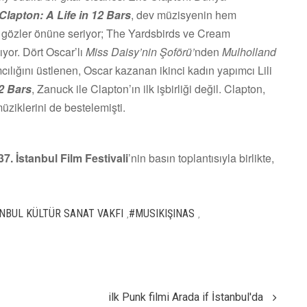
 Clapton: A Life in 12 Bars
, dev müzisyenin hem
ı gözler önüne seriyor; The Yardsbirds ve Cream
yor. Dört Oscar’lı
Miss Daisy’nin Şoförü’
nden
Mulholland
mcılığını üstlenen, Oscar kazanan ikinci kadın yapımcı Lili
12 Bars
, Zanuck ile Clapton’ın ilk işbirliği değil. Clapton,
üziklerini de bestelemişti.
37. İstanbul Film Festivali
’nin basın toplantısıyla birlikte,
NBUL KÜLTÜR SANAT VAKFI
#MUSIKIŞINAS
,
,
ilk Punk filmi Arada if İstanbul'da