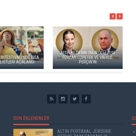
YEŞİM USTAOĞLU'NUN
LTIN KOZA'DA JÜRİ
"ARTAKALAN"I SAN SEBASTIÁN'DA
ANI ZUHAL OLCAY
DÜNYA PRÖMİYERİNİ YAPACAK
SON EKLENENLER
S
ALTIN PORTAKAL JÜRİSİNE