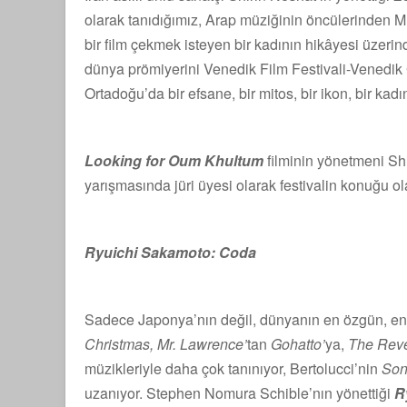
olarak tanıdığımız, Arap müziğinin öncülerinden Mı
bir film çekmek isteyen bir kadının hikâyesi üzeri
dünya prömiyerini Venedik Film Festivali-Venedik G
Ortadoğu’da bir efsane, bir mitos, bir ikon, bir kadı
Looking for Oum Khultum
filminin yönetmeni Shi
yarışmasında jüri üyesi olarak festivalin konuğu ol
Ryuichi Sakamoto: Coda
Sadece Japonya’nın değil, dünyanın en özgün, en
Christmas, Mr. Lawrence’
tan
Gohatto’
ya,
The Reven
müzikleriyle daha çok tanınıyor, Bertolucci’nin
Son
uzanıyor. Stephen Nomura Schible’nın yönettiği
R