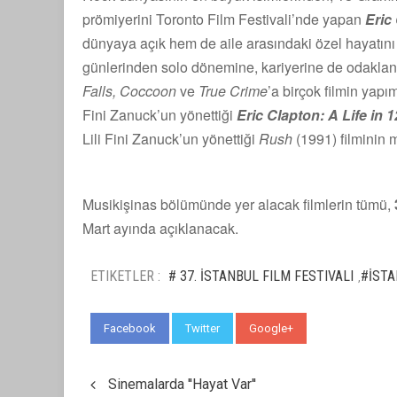
prömiyerini Toronto Film Festivali’nde yapan
Eric
dünyaya açık hem de aile arasındaki özel hayatın
günlerinden solo dönemine, kariyerine de odaklanı
Falls, Coccoon
ve
True Crime
’a birçok filmin yapı
Fini Zanuck’un yönettiği
Eric Clapton: A Life in 
Lili Fini Zanuck’un yönettiği
Rush
(1991) filminin m
Musikişinas bölümünde yer alacak filmlerin tümü,
Mart ayında açıklanacak.
ETIKETLER :
# 37. İSTANBUL FILM FESTIVALI
#İSTA
,
Facebook
Twitter
Google+
WhatsApp
Sinemalarda ''Hayat Var''