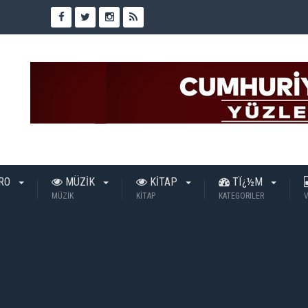
TRO
MÜZİK
KİTAP
TÏ¿½M
MÜZİK
KİTAP
KATEGORILER
V