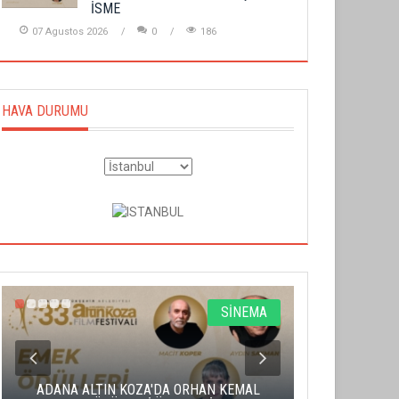
İSME
07 Agustos 2026
0
186
HAVA DURUMU
SİNEMA
ADANA ALTIN KOZA'DA ORHAN KEMAL
ALTIN PORTA