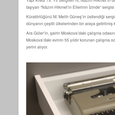
Yapı Kredi 75. Yıl Sergileri’ni, Nâzım Hikmet’in 
taşıyan “Nâzım Hikmet’in Ellerinin İzinde” sergis
Küratörlüğünü M. Melih Güneş’in üstlendiği sergi
dünyanın çeşitli ülkelerinden bir araya getirilmiş 
Ara Güler’in, şairin Moskova’daki çalışma odasında
Moskova’daki evinin 55 yıldır korunan çalışma oda
yerini alıyor.