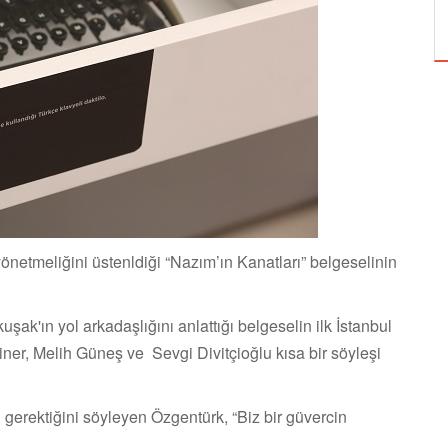
ÖZPETEK VE VAHİDE PERÇİN'İN
önetmeliğini üstenldiği “Nazım’ın Kanatları” belgeselinin
k'ın yol arkadaşlığını anlattığı belgeselin ilk İstanbul
ner, Melih Güneş ve Sevgi Divitçioğlu kısa bir söyleşi
i gerektiğini söyleyen Özgentürk, “Biz bir güvercin