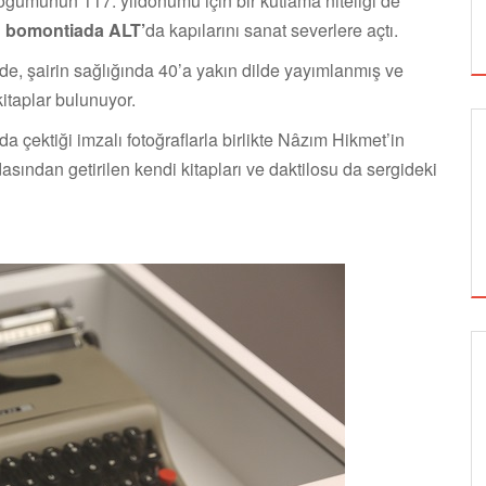
doğumunun 117. yıldönümü için bir kutlama niteliği de
i
bomontiada ALT’
da
kapılarını sanat severlere açtı.
de, şairin sağlığında 40’a yakın dilde yayımlanmış ve
kitaplar bulunuyor.
 çektiği imzalı fotoğraflarla birlikte Nâzım Hikmet’in
sından getirilen kendi kitapları ve daktilosu da sergideki
SİNEMA
ALTIN KOZA'NIN ONUR ÖDÜLLERİ FERZAN