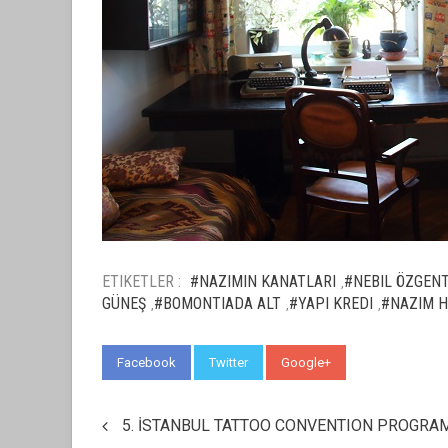
ETIKETLER :
#NAZIMIN KANATLARI
#NEBIL ÖZGEN
,
GÜNEŞ
#BOMONTIADA ALT
#YAPI KREDI
#NAZIM 
,
,
,
Facebook
Twitter
Google+
WhatsApp
5. İSTANBUL TATTOO CONVENTION PROGRAM