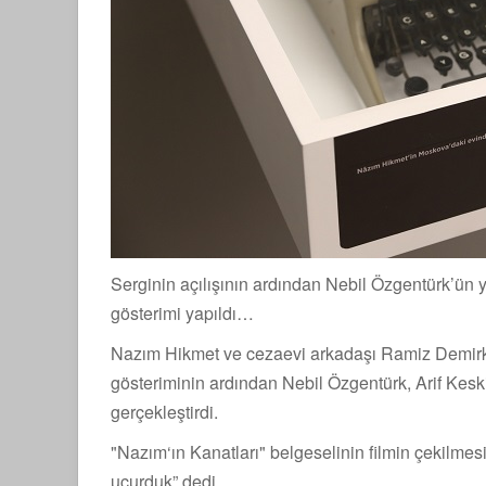
Serginin açılışının ardından Nebil Özgentürk’ün y
gösterimi yapıldı…
Nazım Hikmet ve cezaevi arkadaşı Ramiz Demirkuşa
gösteriminin ardından Nebil Özgentürk, Arif Keski
gerçekleştirdi.
"Nazım‘ın Kanatları" belgeselinin filmin çekilmes
uçurduk” dedi.