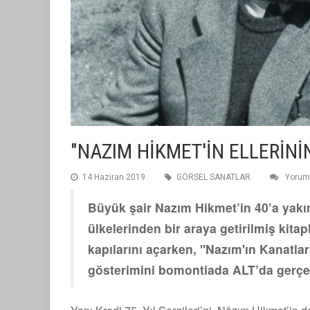
"NAZIM HİKMET'İN ELLERİNİN
14 Haziran 2019
GÖRSEL SANATLAR
Yorum
Büyük şair Nazım Hikmet’in 40’a yakı
ülkelerinden bir araya getirilmiş kita
kapılarını açarken, "Nazım'ın Kanatlar
gösterimini bomontiada ALT’da gerçek