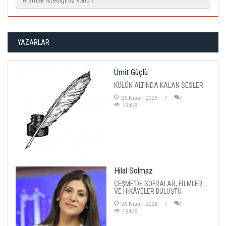
YAZARLAR
Ümit Güçlü
KÜLÜN ALTINDA KALAN SESLER
26 Nisan 2026
19468
Hilal Solmaz
ÇEŞME'DE SOFRALAR, FİLMLER
VE HİKÂYELER BULUŞTU
26 Nisan 2026
19468