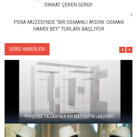
DİKKAT ÇEKEN SERGİ!
PERA MÜZESİ'NDE “BİR OSMANLI AYDINI: OSMAN
HAMDİ BEY” TURLARI BAŞLIYOR
SERGİ HABERLERI
"ŞEHRİ BİZ ÖĞRENMİYORUZ, TELEFONUMUZ ÖĞRENİYOR"