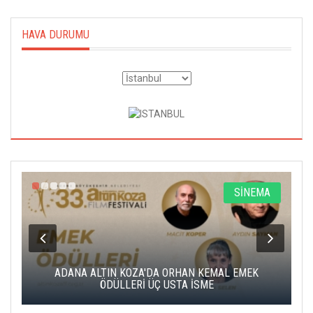
HAVA DURUMU
A
SİNEMA
K
ADANA ALTIN KOZA'DA ORHAN KEMAL EMEK
A
ÖDÜLLERİ ÜÇ USTA İSME