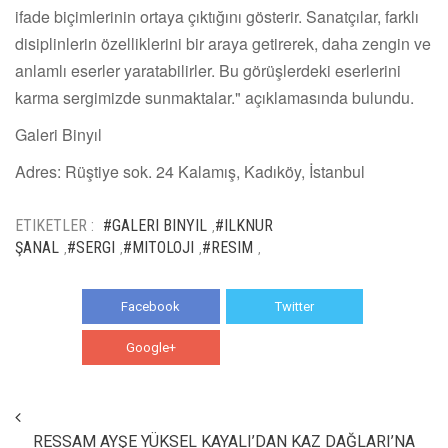
ifade biçimlerinin ortaya çıktığını gösterir. Sanatçılar, farklı
disiplinlerin özelliklerini bir araya getirerek, daha zengin ve
anlamlı eserler yaratabilirler. Bu görüşlerdeki eserlerini
karma sergimizde sunmaktalar." açıklamasında bulundu.
Galeri Binyıl
Adres: Rüştiye sok. 24 Kalamış, Kadıköy, İstanbul
ETIKETLER :
#GALERI BINYIL
#ILKNUR
,
ŞANAL
#SERGI
#MITOLOJI
#RESIM
,
,
,
,
Facebook
Twitter
Google+
WhatsApp
RESSAM AYŞE YÜKSEL KAYALI’DAN KAZ DAĞLARI’NA