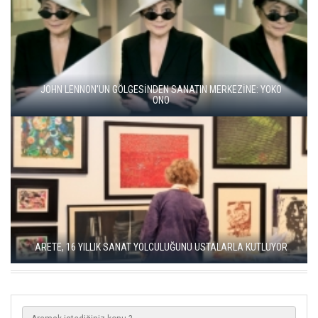
BALKANLAR'DAN ALÇITEPE'YE GÖÇÜN HİKAYESİ: "KÖK HALI"
SERGİSİ AÇILDI
SEÇKİN PİRİM İLE ŞEREFİYE SARNICI'NDA "DÜN İLE BUGÜN"
SERGİSİ