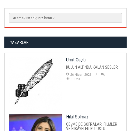
YAZARLAR
Ümit Güçlü
KÜLÜN ALTINDA KALAN SESLER
26 Nisan 2026
19520
Hilal Solmaz
ÇEŞME'DE SOFRALAR, FİLMLER
VE HİKÂYELER BULUŞTU