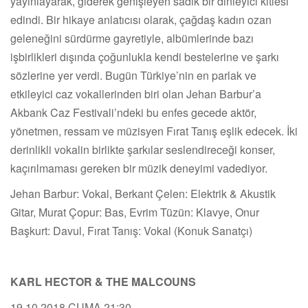
yayınlayarak, giderek genişleyen sadık bir dinleyici kitlesi
edindi. Bir hikaye anlatıcısı olarak, çağdaş kadın ozan
geleneğini sürdürme gayretiyle, albümlerinde bazı
işbirlikleri dışında çoğunlukla kendi bestelerine ve şarkı
sözlerine yer verdi. Bugün Türkiye’nin en parlak ve
etkileyici caz vokallerinden biri olan Jehan Barbur’a
Akbank Caz Festivali’ndeki bu enfes gecede aktör,
yönetmen, ressam ve müzisyen Fırat Tanış eşlik edecek. İki
derinlikli vokalin birlikte şarkılar seslendireceği konser,
kaçırılmaması gereken bir müzik deneyimi vadediyor.
Jehan Barbur: Vokal, Berkant Çelen: Elektrik & Akustik
Gitar, Murat Çopur: Bas, Evrim Tüzün: Klavye, Onur
Başkurt: Davul, Fırat Tanış: Vokal (Konuk Sanatçı)
KARL HECTOR & THE MALCOUNS
19.10.2018 CUMA 21:30