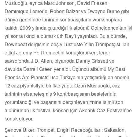
Musluoğlu, ayrıca Marc Johnson, David Friesen,
Dominique Lemerle, Robert Balzar ve Dwayne Burno gibi
dünya genelinde tanınan kontrbasçılarla workshoplara
katıldı. 2009 yılında çıkardığı ilk albümü Coincidence’tan iki
yıl sonra ikinci albümü 40th Day’i yayınladı. Bu albümde,
Downbeat dergisinin beş yıl üst üste Yılın Trompetçisi ilan
ettiği Jeremy Pelt trompetini konuştururken, tenor
saksofonda J.D. Allen, piyanoda Danny Grissett ve
davulda Darrell Green yer aldı. Üçüncü albümü My Best
Friends Are Pianists’i ise Türkiye'nin yetiştirdiği en önemli
12 caz piyanistiyle birlikte yaptı. Ozan Musluoğlu, caz
tarihinin efsaneleşmiş 9 kontrbasçısının bestelerinin
yorumlandığı ve başarısını perçinleyen #nine isimli son
albümünün ilk festival konseri için Akbank Caz Festivali’ne
konuk oluyor.
Şenova Ülker: Trompet, Engin Recepoğulları: Saksafon,