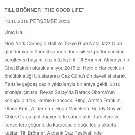
TILL BRÖNNER “THE GOOD LIFE"
18.10.2018 PERŞEMBE 20:30
Uniq Hall
New York Carnegie Hall ve Tokyo Blue Note Jazz Club
gibi dünyanın önemli sahnelerinde sık sık performanslar
sergileyen başarılı caz müzisyeni Till Brönner, Almanya’nın
Chet Baker’ı olarak anılıyor. 2015’te, Herbie Hancock’un
öncülük ettiği Uluslararası Caz Günü’nün davetlisi olarak
Paris’te çağdaş cazın yıldızlarıyla bir araya geldi. 2016
etkinliği için ise, Beyaz Saray’da Barack Obama’nın
konuğu olarak, Herbie Hancock, Sting, Aretha Franklin,
Diana Krall, Al Jarreau, Hugh Masekela, Buddy Guy ve
Chick Corea gibi duayenlerle sahne aldı. Turnelere ve
konserlere çoğunlukla kurucusu olduğu topluluklarla
katılan Till Brönner, Akbank Caz Festivali’nde