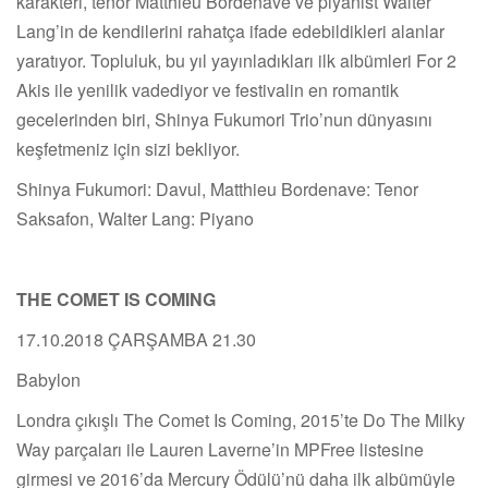
karakteri, tenor Matthieu Bordenave ve piyanist Walter
Lang’in de kendilerini rahatça ifade edebildikleri alanlar
yaratıyor. Topluluk, bu yıl yayınladıkları ilk albümleri For 2
Akis ile yenilik vadediyor ve festivalin en romantik
gecelerinden biri, Shinya Fukumori Trio’nun dünyasını
keşfetmeniz için sizi bekliyor.
Shinya Fukumori: Davul, Matthieu Bordenave: Tenor
Saksafon, Walter Lang: Piyano
THE COMET IS COMING
17.10.2018 ÇARŞAMBA 21.30
Babylon
Londra çıkışlı The Comet Is Coming, 2015’te Do The Milky
Way parçaları ile Lauren Laverne’in MPFree listesine
girmesi ve 2016’da Mercury Ödülü’nü daha ilk albümüyle