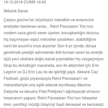
19.10.2018 CUMA 19.00
Akbank Sanat
Çarpıcı groove’lar, büyüleyici melodiler ve emprovize
enerjiden beslenen anlar... Rémi Panossion Trio’nun
modern caza gönül veren üyeleri, konuşkanlığın dozunu
hiç kaçırmayan eşsiz melodiler yaratırken, alabildiğine
canlı bir sound’a imza atıyorlar. Son 9 yıl içinde, dünya
genelinde prestijli sahnelerde 400 konser veren bu enerjik
üçlü yeni ufuklara doğru kanat çırpmaktan hiç vazgeçmiyor.
Grup bu doludizgin macerada, son iki albümleri için Eric
Legnini ve DJ Eric Lau ile de işbirliği yaptı. Akbank Caz
Festivali, güçlü piyanosuyla Rémi Panossian’ı ve
maharetleriyle ona eşlik edecek kontrbasçı Maxime
Delporte ve davulcu Fred Petitprez’i ağırlayacak olmanın
heyecanını yaşıyor. Rémi Panossian Trio’nun hikayeler
ören, yenilikçi müziği izleyiciyi hayli deneysel ve benzersiz