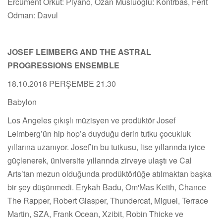
Ercüment Orkut: Piyano, Ozan Musluoğlu: Kontrbas, Ferit
Odman: Davul
JOSEF LEIMBERG AND THE ASTRAL
PROGRESSIONS ENSEMBLE
18.10.2018 PERŞEMBE 21.30
Babylon
Los Angeles çıkışlı müzisyen ve prodüktör Josef
Leimberg’ün hip hop’a duyduğu derin tutku çocukluk
yıllarına uzanıyor. Josef’in bu tutkusu, lise yıllarında iyice
güçlenerek, üniversite yıllarında zirveye ulaştı ve Cal
Arts’tan mezun olduğunda prodüktörlüğe atılmaktan başka
bir şey düşünmedi. Erykah Badu, Om'Mas Keith, Chance
The Rapper, Robert Glasper, Thundercat, Miguel, Terrace
Martin, SZA, Frank Ocean, Xzibit, Robin Thicke ve