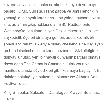
kazanmasıyla ismini hatırı sayılır bir kitleye duyurmayı
başardı. Grup, Sun Ra, Frank Zappa ve Jimi Hendrix’in
yarattığı dile dayalı karakteristik bir yoldan gitmenin yanı
sıra, adlarının çıkış noktası olan BBC Radiophonic
Workshop’tan da ilham alıyor. Caz, elektronika, funk ve
saykodelik öğeleri bir araya getiren, adeta kozmik bir
şöleni andıran müzikleriyle dinleyiciyi kendisine bağlayan
grubun felsefesi de bir o kadar cezbedici. Sizi bildiğiniz
dünyayı unutup, yeni bir hayali dünyanın parçası olmaya
davet eden The Comet Is Coming’e kulak verin ve
manifestolarında söyledikleri gibi “koşmaya başlayın”. Bu
dahiler topluluğuyla buluşma noktanız ise Akbank Caz
Festivali olsun!
King Shabaka: Saksafon, Danalogue: Klavye, Betamax:
Davul