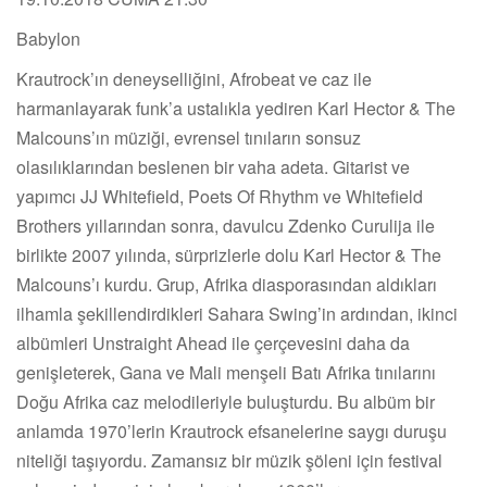
Babylon
Krautrock’ın deneyselliğini, Afrobeat ve caz ile
harmanlayarak funk’a ustalıkla yediren Karl Hector & The
Malcouns’ın müziği, evrensel tınıların sonsuz
olasılıklarından beslenen bir vaha adeta. Gitarist ve
yapımcı JJ Whitefield, Poets Of Rhythm ve Whitefield
Brothers yıllarından sonra, davulcu Zdenko Curulija ile
birlikte 2007 yılında, sürprizlerle dolu Karl Hector & The
Malcouns’ı kurdu. Grup, Afrika diasporasından aldıkları
ilhamla şekillendirdikleri Sahara Swing’in ardından, ikinci
albümleri Unstraight Ahead ile çerçevesini daha da
genişleterek, Gana ve Mali menşeli Batı Afrika tınılarını
Doğu Afrika caz melodileriyle buluşturdu. Bu albüm bir
anlamda 1970’lerin Krautrock efsanelerine saygı duruşu
niteliği taşıyordu. Zamansız bir müzik şöleni için festival