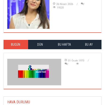
26 Nisan 2026
19520
BUGÜN
DÜN
BU HAFTA
BU AY
01 Ocak 1970
HAVA DURUMU