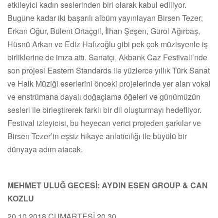
etkileyici kadın seslerinden biri olarak kabul ediliyor.
Bugüne kadar iki başarılı albüm yayınlayan Birsen Tezer;
Erkan Oğur, Bülent Ortaçgil, İlhan Şeşen, Gürol Ağırbaş,
Hüsnü Arkan ve Ediz Hafızoğlu gibi pek çok müzisyenle iş
birliklerine de imza attı. Sanatçı, Akbank Caz Festivali’nde
son projesi Eastern Standards ile yüzlerce yıllık Türk Sanat
ve Halk Müziği eserlerini önceki projelerinde yer alan vokal
ve enstrümana dayalı doğaçlama öğeleri ve günümüzün
sesleri ile birleştirerek farklı bir dil oluşturmayı hedefliyor.
Festival izleyicisi, bu heyecan verici projeden şarkılar ve
Birsen Tezer’in eşsiz hikaye anlatıcılığı ile büyülü bir
dünyaya adım atacak.
MEHMET ULUĞ GECESİ: AYDIN ESEN GROUP & CAN
KOZLU
20.10.2018 CUMARTESİ 20.30