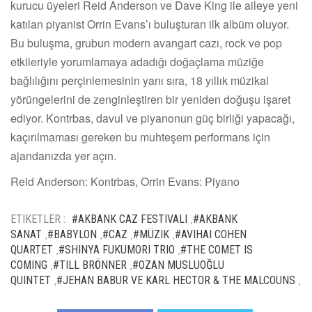
kurucu üyeleri Reid Anderson ve Dave King ile aileye yeni
katılan piyanist Orrin Evans’ı buluşturan ilk albüm oluyor.
Bu buluşma, grubun modern avangart cazı, rock ve pop
etkileriyle yorumlamaya adadığı doğaçlama müziğe
bağlılığını perçinlemesinin yanı sıra, 18 yıllık müzikal
yörüngelerini de zenginleştiren bir yeniden doğuşu işaret
ediyor. Kontrbas, davul ve piyanonun güç birliği yapacağı,
kaçırılmaması gereken bu muhteşem performans için
ajandanızda yer açın.
Reid Anderson: Kontrbas, Orrin Evans: Piyano
ETIKETLER :
#AKBANK CAZ FESTIVALI
#AKBANK
,
SANAT
#BABYLON
#CAZ
#MÜZIK
#AVIHAI COHEN
,
,
,
,
QUARTET
#SHINYA FUKUMORI TRIO
#THE COMET IS
,
,
COMING
#TILL BRÖNNER
#OZAN MUSLUOĞLU
,
,
QUINTET
#JEHAN BABUR VE KARL HECTOR & THE MALCOUNS
,
,