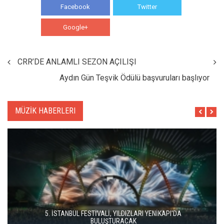
Facebook
Twitter
Google+
WhatsApp
CRR’DE ANLAMLI SEZON AÇILIŞI
Aydın Gün Teşvik Ödülü başvuruları başlıyor
MÜZİK HABERLERI
5. İSTANBUL FESTİVALİ, YILDIZLARI YENİKAPI'DA
BULUŞTURACAK