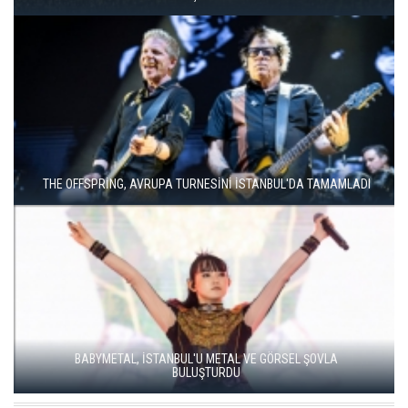
THE OFFSPRİNG, AVRUPA TURNESİNİ İSTANBUL'DA TAMAMLADI
BABYMETAL, İSTANBUL'U METAL VE GÖRSEL ŞOVLA
BULUŞTURDU