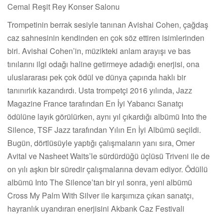
Cemal Reşit Rey Konser Salonu
Trompetinin berrak sesiyle tanınan Avishai Cohen, çağdaş
caz sahnesinin kendinden en çok söz ettiren isimlerinden
biri. Avishai Cohen’in, müzikteki anlam arayışı ve bas
tınılarını ilgi odağı haline getirmeye adadığı enerjisi, ona
uluslararası pek çok ödül ve dünya çapında haklı bir
tanınırlık kazandırdı. Usta trompetçi 2016 yılında, Jazz
Magazine France tarafından En İyi Yabancı Sanatçı
ödülüne layık görülürken, aynı yıl çıkardığı albümü Into the
Silence, TSF Jazz tarafından Yılın En İyi Albümü seçildi.
Bugün, dörtlüsüyle yaptığı çalışmaların yanı sıra, Omer
Avital ve Nasheet Waits’le sürdürdüğü üçlüsü Triveni ile de
on yılı aşkın bir süredir çalışmalarına devam ediyor. Ödüllü
albümü Into The Silence’tan bir yıl sonra, yeni albümü
Cross My Palm With Silver ile karşımıza çıkan sanatçı,
hayranlık uyandıran enerjisini Akbank Caz Festivali