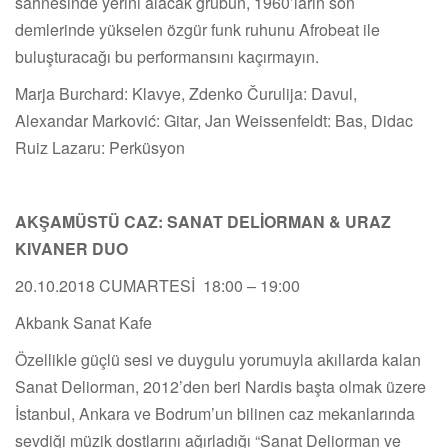
sahnesinde yerini alacak grubun, 1960’ların son
demlerinde yükselen özgür funk ruhunu Afrobeat ile
buluşturacağı bu performansını kaçırmayın.
Marja Burchard: Klavye, Zdenko Čurulija: Davul,
Alexandar Marković: Gitar, Jan Weissenfeldt: Bas, Didac
Ruiz Lazaru: Perküsyon
AKŞAMÜSTÜ CAZ: SANAT DELİORMAN & URAZ
KIVANER DUO
20.10.2018 CUMARTESİ 18:00 – 19:00
Akbank Sanat Kafe
Özellikle güçlü sesi ve duygulu yorumuyla akıllarda kalan
Sanat Deliorman, 2012’den beri Nardis başta olmak üzere
İstanbul, Ankara ve Bodrum’un bilinen caz mekanlarında
sevdiği müzik dostlarını ağırladığı “Sanat Deliorman ve