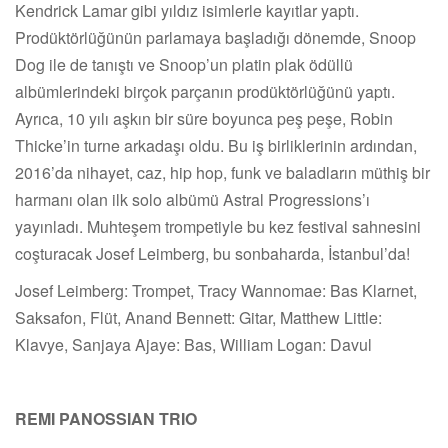
Kendrick Lamar gibi yıldız isimlerle kayıtlar yaptı.
Prodüktörlüğünün parlamaya başladığı dönemde, Snoop
Dog ile de tanıştı ve Snoop’un platin plak ödüllü
albümlerindeki birçok parçanın prodüktörlüğünü yaptı.
Ayrıca, 10 yılı aşkın bir süre boyunca peş peşe, Robin
Thicke’in turne arkadaşı oldu. Bu iş birliklerinin ardından,
2016’da nihayet, caz, hip hop, funk ve baladların müthiş bir
harmanı olan ilk solo albümü Astral Progressions’ı
yayınladı. Muhteşem trompetiyle bu kez festival sahnesini
coşturacak Josef Leimberg, bu sonbaharda, İstanbul’da!
Josef Leimberg: Trompet, Tracy Wannomae: Bas Klarnet,
Saksafon, Flüt, Anand Bennett: Gitar, Matthew Little:
Klavye, Sanjaya Ajaye: Bas, William Logan: Davul
REMI PANOSSIAN TRIO