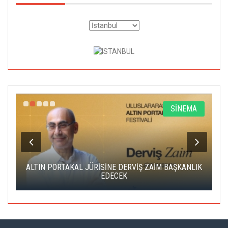
A
SİNEMA
ALTIN PORTAKAL JÜRİSİNE DERVİŞ ZAİM BAŞKANLIK
C
EDECEK