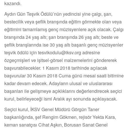
kazandı.
Aydın Gün Teşvik Ödülü’nün yedincisi yine çalgı, şan,
bestecilik veya şeflik branşında eğitim görmekte olan veya
eğitimini tamamlamış genç müzisyenlere açık olacak. Çalgı
branşında 24 yaş altı; şan branşında 26 yaş altı; beste ve
şeflik branşlarında ise 30 yaş altı başarılı genç müzisyenler
teşvik ödülü için
tesvikodulu@iksv.org
adresine
özgeçmişleri ve işitsel-görsel malzemelerini göndererek
başvurabilecekler. 1 Kasım 2018 tarihinde açılacak
başvurular 30 Kasım 2018 Cuma günü mesai saati bitimine
kadar devam edecek. Adayların ulusal ve uluslararası
başarıları ile gelişmeye açıklıklarını değerlendirecek seçici
kurul, belirleyeceği ismi Aralık ayı sonunda açıklayacak.
Seçici kurul, İKSV Genel Müdürü Görgün Taner
başkanlığında, şef Rengim Gökmen, rejisör Yekta Kara,
keman sanatçısı Cihat Aşkın, Borusan Sanat Genel