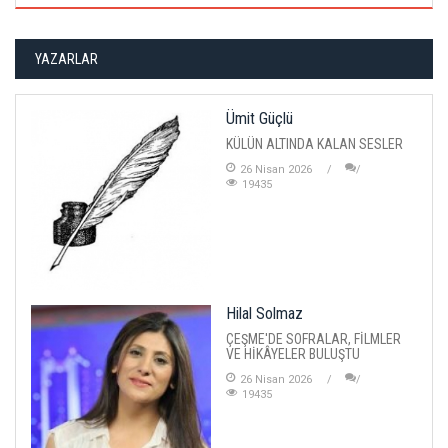
YAZARLAR
Ümit Güçlü
KÜLÜN ALTINDA KALAN SESLER
26 Nisan 2026
19435
Hilal Solmaz
ÇEŞME'DE SOFRALAR, FİLMLER
VE HİKÂYELER BULUŞTU
26 Nisan 2026
19435