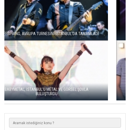
MODERN METALİN ÖNCÜSÜ TRİVİUM İSTANBUL'A GELİYOR
SOUND OF EUROPE BEŞİNCİ YILINDA İSTANBUL, ANKARA VE
İZMİR'DE