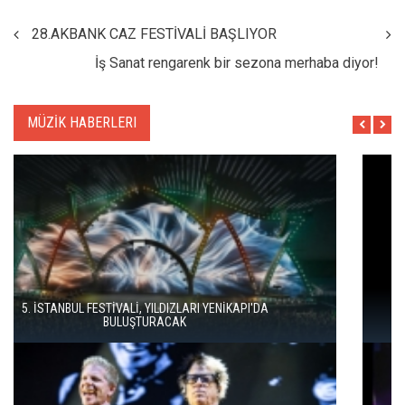
28.AKBANK CAZ FESTİVALİ BAŞLIYOR
İş Sanat rengarenk bir sezona merhaba diyor!
MÜZİK HABERLERI
İSTANBUL MÜZİK FESTİVALİ'NDE TURGAY ERDENER'DEN
"KÖROĞLU" ÇAĞRISI