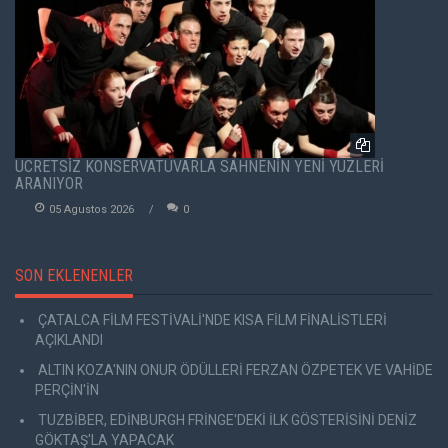
ÜCRETSİZ KONSERVATUVARLA SAHNENİN YENİ YÜZLERİ
ARANIYOR
05 Agustos 2026
0
SON EKLENENLER
ÇATALCA FİLM FESTİVALİ'NDE KISA FİLM FİNALİSTLERİ
AÇIKLANDI
ALTIN KOZA'NIN ONUR ÖDÜLLERİ FERZAN ÖZPETEK VE VAHİDE
PERÇİN'İN
TUZBİBER, EDİNBURGH FRİNGE'DEKİ İLK GÖSTERİSİNİ DENİZ
GÖKTAŞ'LA YAPACAK