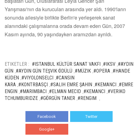
başlatan Gün, Uluslararası Leyla Gencer Şan
Yarışması'nın da kurucuları arasında yer aldı. 1990'ların
sonunda ailesiyle birlikte Berlin'e yerleşerek sanat
alanındaki çalışmalarına orada devam eden Gün, 2007
Kasım ayında, 90 yaşındayken aramızdan ayrıldı.
ETIKETLER :
#ISTANBUL KÜLTÜR SANAT VAKFI
#IKSV
#AYDIN
,
,
GÜN
#AYDIN GÜN TEŞVIK ÖDÜLÜ
#MÜZIK
#OPERA
#HANDE
,
,
,
,
KÜDEN
#VIYOLONSELCI
#CANSIN
,
,
KARA
#KONTRBASÇI
#SALIH EMRE ŞAHIN
#KEMANCI
#EMRE
,
,
,
,
ENGIN
#MARIMBACI
#ELMAN MECID
#KEMANCI
#VERIKO
,
,
,
,
TCHUMBURIDZE
#GÖRGÜN TANER
#RENGIM
,
,
,
Facebook
Twitter
Google+
WhatsApp