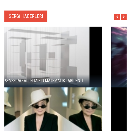
SERGİ HABERLERI
"ŞEHRİ BİZ ÖĞRENMİYORUZ, TELEFONUMUZ ÖĞRENİYOR"