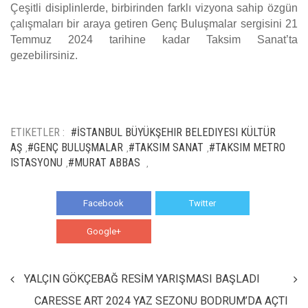
Çeşitli disiplinlerde, birbirinden farklı vizyona sahip özgün
çalışmaları bir araya getiren Genç Buluşmalar sergisini 21
Temmuz 2024 tarihine kadar Taksim Sanat’ta
gezebilirsiniz.
ETIKETLER :
#İSTANBUL BÜYÜKŞEHIR BELEDIYESI KÜLTÜR
AŞ
#GENÇ BULUŞMALAR
#TAKSIM SANAT
#TAKSIM METRO
,
,
,
ISTASYONU
#MURAT ABBAS
,
,
Facebook
Twitter
Google+
WhatsApp
YALÇIN GÖKÇEBAĞ RESİM YARIŞMASI BAŞLADI
CARESSE ART 2024 YAZ SEZONU BODRUM’DA AÇTI