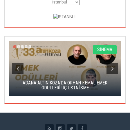
A
SİNEMA
K
ADANA ALTIN KOZA'DA ORHAN KEMAL EMEK
A
ÖDÜLLERİ ÜÇ USTA İSME