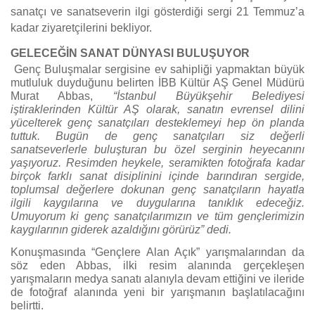
sanatçı ve sanatseverin ilgi gösterdiği sergi 21 Temmuz’a
kadar ziyaretçilerini bekliyor.
GELECEĞİN SANAT DÜNYASI BULUŞUYOR
Genç Buluşmalar sergisine ev sahipliği yapmaktan büyük
mutluluk duyduğunu belirten İBB Kültür AŞ Genel Müdürü
Murat Abbas,
“İstanbul Büyükşehir Belediyesi
iştiraklerinden Kültür AŞ olarak, sanatın evrensel dilini
yücelterek genç sanatçıları desteklemeyi hep ön planda
tuttuk. Bugün de genç sanatçıları siz değerli
sanatseverlerle buluşturan bu özel serginin heyecanını
yaşıyoruz. Resimden heykele, seramikten fotoğrafa kadar
birçok farklı sanat disiplinini içinde barındıran sergide,
toplumsal değerlere dokunan genç sanatçıların hayatla
ilgili kaygılarına ve duygularına tanıklık edeceğiz.
Umuyorum ki genç sanatçılarımızın ve tüm gençlerimizin
kaygılarının giderek azaldığını görürüz” dedi.
Konuşmasında “Gençlere Alan Açık” yarışmalarından da
söz eden Abbas, ilki resim alanında gerçekleşen
yarışmaların medya sanatı alanıyla devam ettiğini ve ileride
de fotoğraf alanında yeni bir yarışmanın başlatılacağını
belirtti.