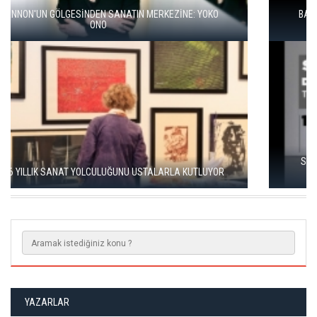
BALKANLAR'DAN ALÇITEPE'YE GÖÇÜN HİKAYESİ: "KÖK HALI"
SERGİSİ AÇILDI
SEÇKİN PİRİM İLE ŞEREFİYE SARNICI'NDA "DÜN İLE BUGÜN"
SERGİSİ
YAZARLAR