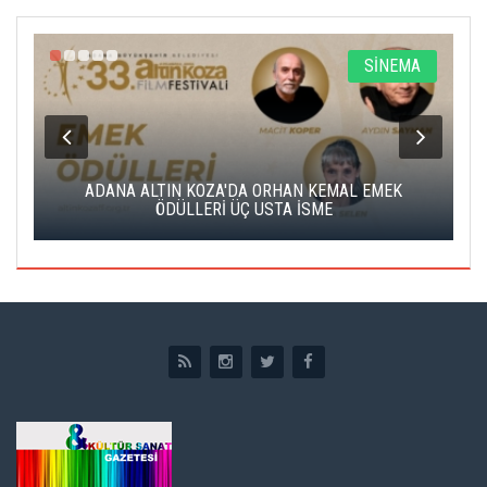
A
SİNEMA
K
ADANA ALTIN KOZA'DA ORHAN KEMAL EMEK
A
ÖDÜLLERİ ÜÇ USTA İSME