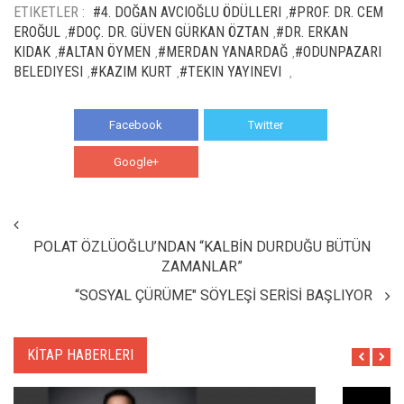
ETIKETLER :
#4. DOĞAN AVCIOĞLU ÖDÜLLERI
#PROF. DR. CEM
,
EROĞUL
#DOÇ. DR. GÜVEN GÜRKAN ÖZTAN
#DR. ERKAN
,
,
KIDAK
#ALTAN ÖYMEN
#MERDAN YANARDAĞ
#ODUNPAZARI
,
,
,
BELEDIYESI
#KAZIM KURT
#TEKIN YAYINEVI
,
,
,
Facebook
Twitter
Google+
WhatsApp
POLAT ÖZLÜOĞLU’NDAN “KALBİN DURDUĞU BÜTÜN
ZAMANLAR”
“SOSYAL ÇÜRÜME" SÖYLEŞİ SERİSİ BAŞLIYOR
KİTAP HABERLERI