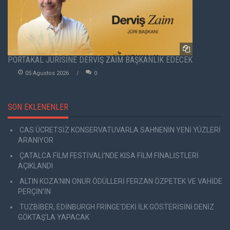
PORTAKAL JÜRİSİNE DERVİŞ ZAİM BAŞKANLIK EDECEK
05 Agustos 2026
0
SON EKLENENLER
CAS ÜCRETSİZ KONSERVATUVARLA SAHNENİN YENİ YÜZLERİ
ARANIYOR
ÇATALCA FİLM FESTİVALİ'NDE KISA FİLM FİNALİSTLERİ
AÇIKLANDI
ALTIN KOZA'NIN ONUR ÖDÜLLERİ FERZAN ÖZPETEK VE VAHİDE
PERÇİN'İN
TUZBİBER, EDİNBURGH FRİNGE'DEKİ İLK GÖSTERİSİNİ DENİZ
GÖKTAŞ'LA YAPACAK