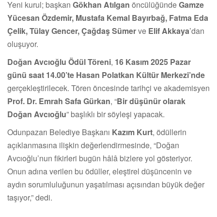
Yeni kurul; başkan
Gökhan Atılgan
öncülüğünde
Gamze
Yücesan Özdemir, Mustafa Kemal Bayırbağ, Fatma Eda
Çelik, Tülay Gencer, Çağdaş Sümer
ve
Elif Akkaya
’dan
oluşuyor.
Doğan Avcıoğlu Ödül Töreni
,
16 Kasım 2025 Pazar
günü saat 14.00’te Hasan Polatkan Kültür Merkezi’nde
gerçekleştirilecek. Tören öncesinde tarihçi ve akademisyen
Prof. Dr. Emrah Safa Gürkan
, “
Bir düşünür olarak
Doğan Avcıoğlu
” başlıklı bir söyleşi yapacak.
Odunpazarı Belediye Başkanı
Kazım Kurt
, ödüllerin
açıklanmasına ilişkin değerlendirmesinde, “Doğan
Avcıoğlu’nun fikirleri bugün hâlâ bizlere yol gösteriyor.
Onun adına verilen bu ödüller, eleştirel düşüncenin ve
aydın sorumluluğunun yaşatılması açısından büyük değer
taşıyor,” dedi.