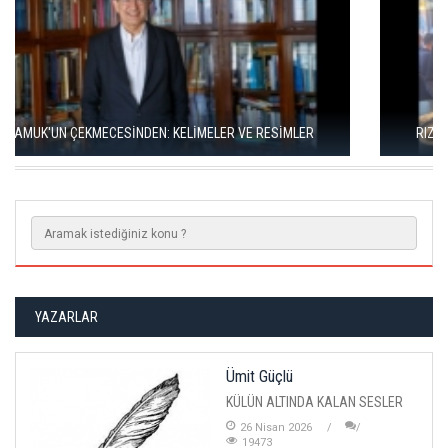
RIZA SÖNMEZ: ‘ANADOLU, SANILDIĞINDAN ÇOK DAHA VEGAN"
YAZARLAR
Ümit Güçlü
KÜLÜN ALTINDA KALAN SESLER
26 Nisan 2026
19473