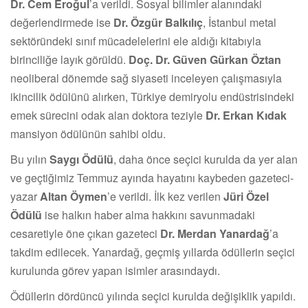
Dr. Cem Eroğul
’a verildi. Sosyal bilimler alanındaki
değerlendirmede ise
Dr. Özgür Balkılıç
, İstanbul metal
sektöründeki sınıf mücadelelerini ele aldığı kitabıyla
birinciliğe layık görüldü.
Doç. Dr. Güven Gürkan Öztan
neoliberal dönemde sağ siyaseti inceleyen çalışmasıyla
ikincilik ödülünü alırken, Türkiye demiryolu endüstrisindeki
emek sürecini odak alan doktora teziyle
Dr. Erkan Kıdak
mansiyon ödülünün sahibi oldu.
Bu yılın
Saygı Ödülü
, daha önce seçici kurulda da yer alan
ve geçtiğimiz Temmuz ayında hayatını kaybeden gazeteci-
yazar
Altan Öymen
’e verildi. İlk kez verilen
Jüri Özel
Ödülü
ise halkın haber alma hakkını savunmadaki
cesaretiyle öne çıkan gazeteci
Dr. Merdan Yanardağ
’a
takdim edilecek. Yanardağ, geçmiş yıllarda ödüllerin seçici
kurulunda görev yapan isimler arasındaydı.
Ödüllerin dördüncü yılında seçici kurulda değişiklik yapıldı.