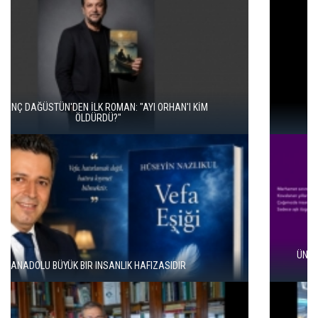
İKİ KİTAP VE BİTMEYEN BİR ENERJİ
ÜNAL ERSÖZLÜ’NÜN YENİ ŞİİR KİTABI “BÖĞÜRTLEN ÖPÜCÜĞÜ”
YAYIMLANDI