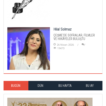
Hilal Solmaz
ÇEŞME'DE SOFRALAR, FİLMLER
VE HİKÂYELER BULUŞTU
26 Nisan 2026
19473
BUGÜN
DÜN
BU HAFTA
BU AY