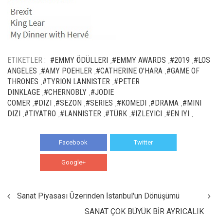
ETIKETLER :
#EMMY ÖDÜLLERI
#EMMY AWARDS
#2019
#LOS
,
,
,
ANGELES
#AMY POEHLER
#CATHERINE O'HARA
#GAME OF
,
,
,
THRONES
#TYRION LANNISTER
#PETER
,
,
DINKLAGE
#CHERNOBLY
#JODIE
,
,
COMER
#DIZI
#SEZON
#SERIES
#KOMEDI
#DRAMA
#MINI
,
,
,
,
,
,
DIZI
#TIYATRO
#LANNISTER
#TÜRK
#IZLEYICI
#EN IYI
,
,
,
,
,
,
Facebook
Twitter
Google+
WhatsApp
Sanat Piyasası Üzerinden İstanbul'un Dönüşümü
SANAT ÇOK BÜYÜK BİR AYRICALIK