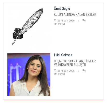
Ümit Güçlü
KÜLÜN ALTINDA KALAN SESLER
26 Nisan 2026
19554
Hilal Solmaz
ÇEŞME'DE SOFRALAR, FİLMLER
VE HİKÂYELER BULUŞTU
26 Nisan 2026
19554