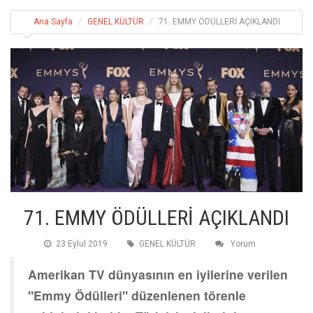
Ana Sayfa
GENEL KÜLTÜR
71. EMMY ÖDÜLLERİ AÇIKLANDI
71. EMMY ÖDÜLLERİ AÇIKLANDI
23 Eylul 2019
GENEL KÜLTÜR
Yorum
Amerikan TV dünyasının en iyilerine verilen
"Emmy Ödülleri" düzenlenen törenle