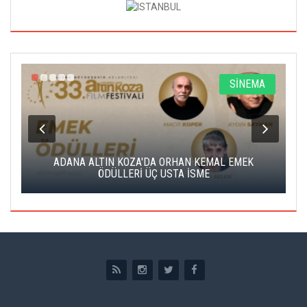
A
SİNEMA
K
ADANA ALTIN KOZA'DA ORHAN KEMAL EMEK
A
ÖDÜLLERİ ÜÇ USTA İSME