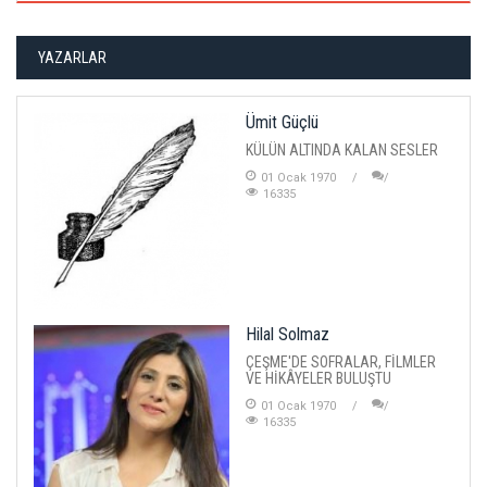
YAZARLAR
Ümit Güçlü
KÜLÜN ALTINDA KALAN SESLER
01 Ocak 1970
16335
Hilal Solmaz
ÇEŞME'DE SOFRALAR, FİLMLER
VE HİKÂYELER BULUŞTU
01 Ocak 1970
16335