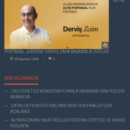
ALTIN
PORTAKAL JÜRİSİNE DERVİŞ ZAİM BAŞKANLIK EDECEK
05 Agustos 2026
0
SON EKLENENLER
CAS ÜCRETSİZ KONSERVATUVARLA SAHNENİN YENİ YÜZLERİ
ARANIYOR
ÇATALCA FİLM FESTİVALİ'NDE KISA FİLM FİNALİSTLERİ
AÇIKLANDI
ALTIN KOZA'NIN ONUR ÖDÜLLERİ FERZAN ÖZPETEK VE VAHİDE
PERÇİN'İN