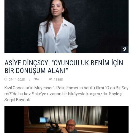
ASİYE DİNÇSOY: "OYUNCULUK BENİM İÇİN
BİR DÖNÜŞÜM ALANI"
07-11-2025
13885
Kızıl Goncalar’ın Müyesser’i, Pelin Esmer’in ödüllü filmi “O da Bir Şey
mi?”de bu kez Söke’ye uzanan bir hikâyeyle karşımızda. Söyleşi:
Serpil Boydak