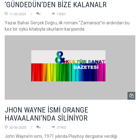
‘GÜNDEDÜN’DEN BİZE KALANALR
11-06-2024
13001
Yazar Bahar Gerçek Doğru, ilk romanı “Zamansız”ın ardından bu
kez bir öykü kitabıyla okurların karşısında
JHON WAYNE İSMİ ORANGE
HAVAALANI’NDA SİLİNİYOR
30-06-2020
37903
John Wayne’in ismi, 1971 yılında Playboy dergisine verdiği