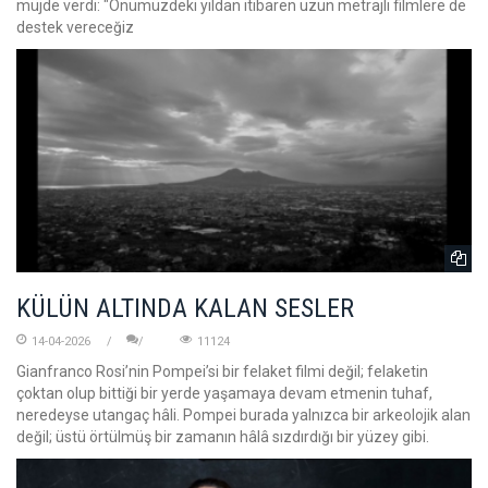
müjde verdi: "Önümüzdeki yıldan itibaren uzun metrajlı filmlere de
destek vereceğiz
KÜLÜN ALTINDA KALAN SESLER
14-04-2026
11124
Gianfranco Rosi’nin Pompei’si bir felaket filmi değil; felaketin
çoktan olup bittiği bir yerde yaşamaya devam etmenin tuhaf,
neredeyse utangaç hâli. Pompei burada yalnızca bir arkeolojik alan
değil; üstü örtülmüş bir zamanın hâlâ sızdırdığı bir yüzey gibi.