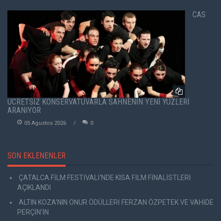
CAS
ÜCRETSİZ KONSERVATUVARLA SAHNENİN YENİ YÜZLERİ
ARANIYOR
05 Agustos 2026
0
SON EKLENENLER
ÇATALCA FİLM FESTİVALİ'NDE KISA FİLM FİNALİSTLERİ
AÇIKLANDI
ALTIN KOZA'NIN ONUR ÖDÜLLERİ FERZAN ÖZPETEK VE VAHİDE
PERÇİN'İN