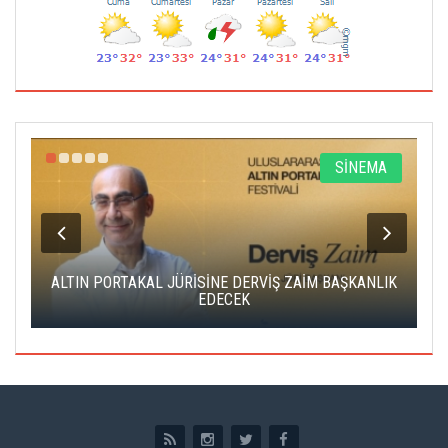
R
SİNEMA
ALTIN PORTAKAL JÜRİSİNE DERVİŞ ZAİM BAŞKANLIK
C
EDECEK