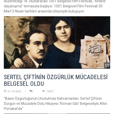
düzenlediği 18. Uluslararası 1001 Belgesel Film Festivali, “birlikte
dayanışma” temasıyla başlıyor. 1001 Belgesel Film Festivali 30
Mart 5 Nisan tarihleri arasında izleyiciyle buluşuyor.
SERTEL ÇİFTİNİN ÖZGÜRLÜK MÜCADELESİ
BELGESEL OLDU
01-10-2025
13027
“Basın Özgürlüğünün Unutulmaz Kahramanları: Sertel Çiftinin
Sürgün ve Mücadele Dolu Hikayesi ‘Roman Gibi’ Belgeseliyle Altın
Portakal’da”