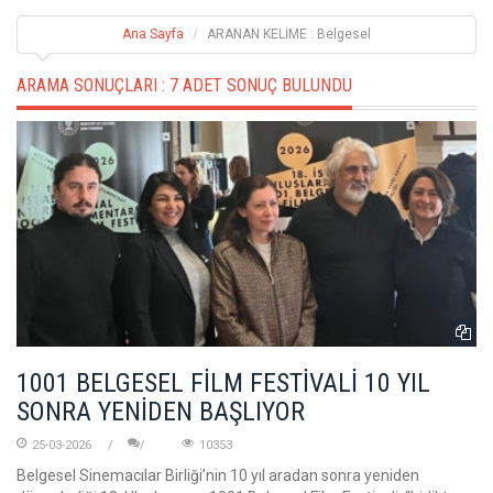
Ana Sayfa
ARANAN KELİME : Belgesel
ARAMA SONUÇLARI :
7 ADET SONUÇ BULUNDU
1001 BELGESEL FİLM FESTİVALİ 10 YIL
SONRA YENİDEN BAŞLIYOR
25-03-2026
10353
Belgesel Sinemacılar Birliği’nin 10 yıl aradan sonra yeniden