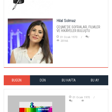
Hilal Solmaz
ÇEŞME'DE SOFRALAR, FİLMLER
VE HİKÂYELER BULUŞTU
01 Ocak 1970
20166
BUGÜN
DÜN
BU HAFTA
BU AY
01 Ocak 1970