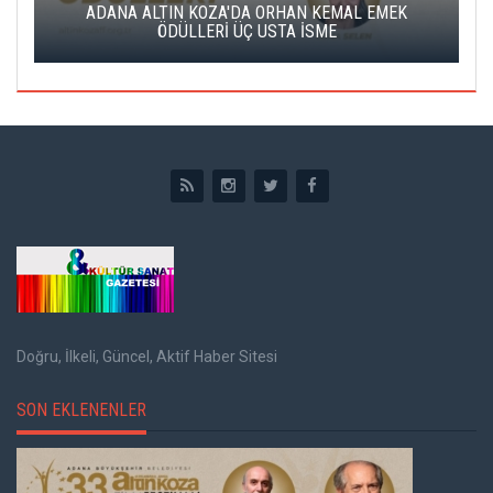
K
ADANA ALTIN KOZA'DA ORHAN KEMAL EMEK
A
ÖDÜLLERİ ÜÇ USTA İSME
Doğru, İlkeli, Güncel, Aktif Haber Sitesi
SON EKLENENLER