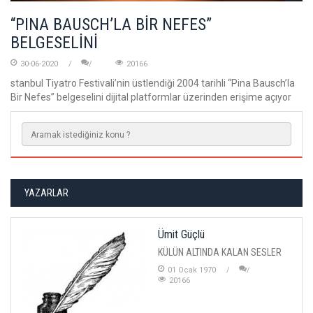
“PINA BAUSCH’LA BİR NEFES”
BELGESELİNİ
30-06-2020
20166
stanbul Tiyatro Festivali’nin üstlendiği 2004 tarihli “Pina Bausch’la
Bir Nefes” belgeselini dijital platformlar üzerinden erişime açıyor
YAZARLAR
Ümit Güçlü
KÜLÜN ALTINDA KALAN SESLER
01 Ocak 1970
20166