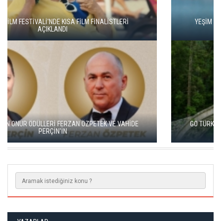
YEŞİM USTAOĞLU'NUN "ARTAKALAN"I SAN SEBASTIÁN'DA
DÜNYA PRÖMİYERİNİ YAPACAK
GO TÜRKİYE MİNİ DİZİLERİNİN YENİ ROTASI DOĞU KARADENİZ
OLDU