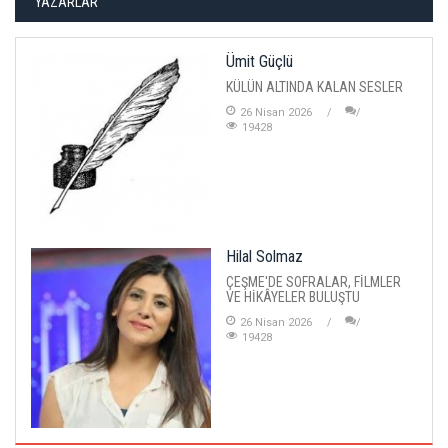
YAZARLAR
Ümit Güçlü
KÜLÜN ALTINDA KALAN SESLER
26 Nisan 2026
19428
Hilal Solmaz
ÇEŞME'DE SOFRALAR, FİLMLER
VE HİKÂYELER BULUŞTU
26 Nisan 2026
19428