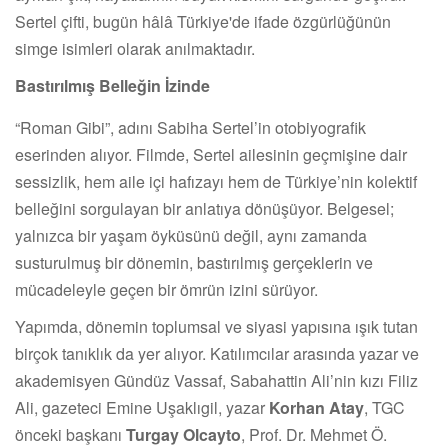
Sertel çifti, bugün hâlâ Türkiye'de ifade özgürlüğünün
simge isimleri olarak anılmaktadır.
Bastırılmış Belleğin İzinde
“Roman Gibi”, adını Sabiha Sertel’in otobiyografik
eserinden alıyor. Filmde, Sertel ailesinin geçmişine dair
sessizlik, hem aile içi hafızayı hem de Türkiye’nin kolektif
belleğini sorgulayan bir anlatıya dönüşüyor. Belgesel;
yalnızca bir yaşam öyküsünü değil, aynı zamanda
susturulmuş bir dönemin, bastırılmış gerçeklerin ve
mücadeleyle geçen bir ömrün izini sürüyor.
Yapımda, dönemin toplumsal ve siyasi yapısına ışık tutan
birçok tanıklık da yer alıyor. Katılımcılar arasında yazar ve
akademisyen Gündüz Vassaf, Sabahattin Ali’nin kızı Filiz
Ali, gazeteci Emine Uşaklıgil, yazar
Korhan Atay
, TGC
önceki başkanı
Turgay Olcayto
, Prof. Dr. Mehmet Ö.