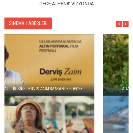
GECE ATHENA' VİZYONDA
SİNEMA HABERLERI
ADANA ALTIN KOZA'DA JÜRİ BAŞKANI ZUHAL OLCAY