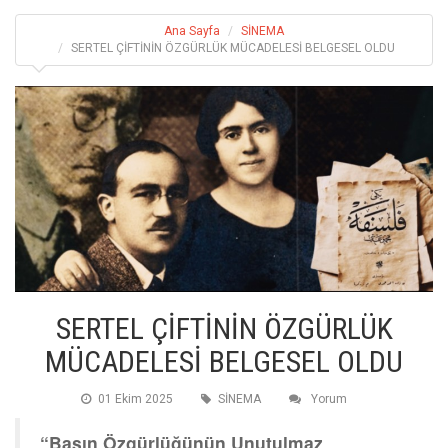
Ana Sayfa
SİNEMA
SERTEL ÇİFTİNİN ÖZGÜRLÜK MÜCADELESİ BELGESEL OLDU
SERTEL ÇİFTİNİN ÖZGÜRLÜK
MÜCADELESİ BELGESEL OLDU
01 Ekim 2025
SİNEMA
Yorum
“Basın Özgürlüğünün Unutulmaz