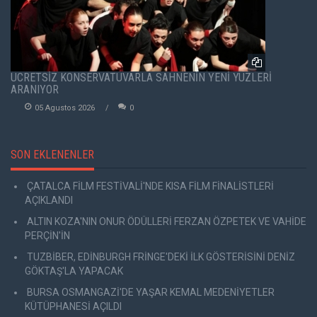
ÜCRETSİZ KONSERVATUVARLA SAHNENİN YENİ YÜZLERİ
ARANIYOR
05 Agustos 2026
0
SON EKLENENLER
ÇATALCA FİLM FESTİVALİ'NDE KISA FİLM FİNALİSTLERİ
AÇIKLANDI
ALTIN KOZA'NIN ONUR ÖDÜLLERİ FERZAN ÖZPETEK VE VAHİDE
PERÇİN'İN
TUZBİBER, EDİNBURGH FRİNGE'DEKİ İLK GÖSTERİSİNİ DENİZ
GÖKTAŞ'LA YAPACAK
BURSA OSMANGAZİ'DE YAŞAR KEMAL MEDENİYETLER
KÜTÜPHANESİ AÇILDI