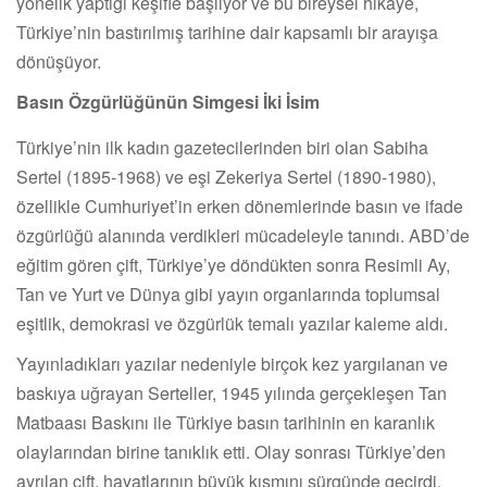
yönelik yaptığı keşifle başlıyor ve bu bireysel hikâye,
Türkiye’nin bastırılmış tarihine dair kapsamlı bir arayışa
dönüşüyor.
Basın Özgürlüğünün Simgesi İki İsim
Türkiye’nin ilk kadın gazetecilerinden biri olan Sabiha
Sertel (1895-1968) ve eşi Zekeriya Sertel (1890-1980),
özellikle Cumhuriyet’in erken dönemlerinde basın ve ifade
özgürlüğü alanında verdikleri mücadeleyle tanındı. ABD’de
eğitim gören çift, Türkiye’ye döndükten sonra Resimli Ay,
Tan ve Yurt ve Dünya gibi yayın organlarında toplumsal
eşitlik, demokrasi ve özgürlük temalı yazılar kaleme aldı.
Yayınladıkları yazılar nedeniyle birçok kez yargılanan ve
baskıya uğrayan Serteller, 1945 yılında gerçekleşen Tan
Matbaası Baskını ile Türkiye basın tarihinin en karanlık
olaylarından birine tanıklık etti. Olay sonrası Türkiye’den
ayrılan çift, hayatlarının büyük kısmını sürgünde geçirdi.