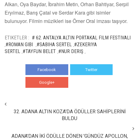
Alkan, Oya Baydar, İbrahim Metin, Orhan Bahtiyar, Serpil
Eryılmaz, Barış Çatal ve Serdar Kara gibi isimler
bulunuyor. Filmin müzikleri ise Ömer Oral imzası taşıyor.
ETIKETLER :
# 62. ANTALYA ALTIN PORTAKAL FILM FESTIVALI
#ROMAN GIBI
#SABIHA SERTEL
#ZEKERIYA
,
,
,
SERTEL
#TAYFUN BELET
#NUR DERIŞ
,
,
,
Facebook
Twitter
Google+
WhatsApp
32. ADANA ALTIN KOZA'DA ÖDÜLLER SAHİPLERİNİ
BULDU
ADANA'DAN İKİ ÖDÜLLE DÖNEN 'GÜNDÜZ APOLLON,