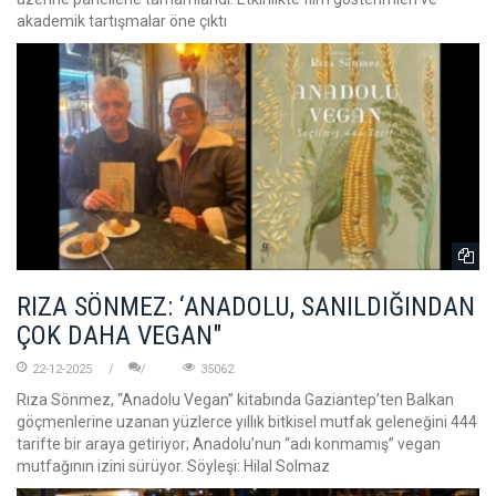
akademik tartışmalar öne çıktı
RIZA SÖNMEZ: ‘ANADOLU, SANILDIĞINDAN
ÇOK DAHA VEGAN"
22-12-2025
35062
Rıza Sönmez, “Anadolu Vegan” kitabında Gaziantep’ten Balkan
göçmenlerine uzanan yüzlerce yıllık bitkisel mutfak geleneğini 444
tarifte bir araya getiriyor; Anadolu’nun “adı konmamış” vegan
mutfağının izini sürüyor. Söyleşi: Hilal Solmaz