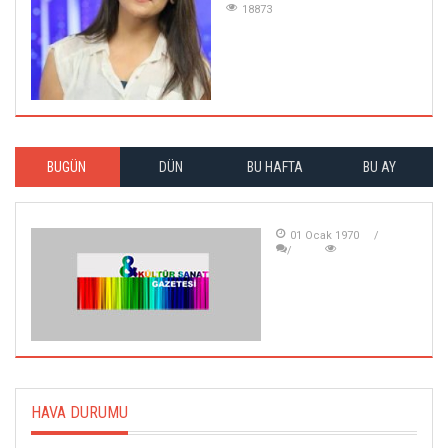
18873
BUGÜN
DÜN
BU HAFTA
BU AY
01 Ocak 1970
HAVA DURUMU