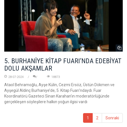
5. BURHANİYE KİTAP FUARI’NDA EDEBİYAT
DOLU AKŞAMLAR
28-07-2024
18873
Ataol Behramoğlu, Ayşe Külin, Cezmi Ersöz, Üstün Dökmen ve
Ayşegül Aldinç Burhaniye’de, 5. Kitap Fuarı’ndaydı. Fuar
Koordinatörü Gazeteci Sinan Karahan'ın moderatörlüğünde
gerçekleşen söyleşilere halkın yoğun ilgisi vardı
1
2
Sonraki