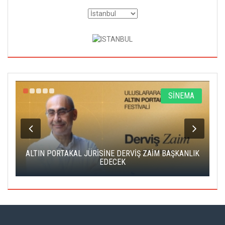
R
SİNEMA
ALTIN PORTAKAL JÜRİSİNE DERVİŞ ZAİM BAŞKANLIK
C
EDECEK