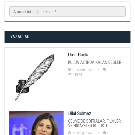
YAZARLAR
Ümit Güçlü
KÜLÜN ALTINDA KALAN SESLER
01 Ocak 1970
18873
Hilal Solmaz
ÇEŞME'DE SOFRALAR, FİLMLER
VE HİKÂYELER BULUŞTU
01 Ocak 1970