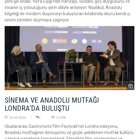
yeni şiir kitabı 'Vefa Eşiği'nde hafızayı, vicdanı, göç duygusunu ve
insanın iç yolculuğunu şiirin diliyle anlatıyor. Nazlıkul, Anadolu
bilgeliği ile modern düşünceyi buluşturan kitabında okuru kendi iç
sesini yeniden duymaya çağırıyor
SİNEMA VE ANADOLU MUTFAĞI
LONDRA’DA BULUŞTU
25-04-2026
21298
Uluslararası Gastronomi Film Festivali’nin Londra edisyonu,
Anadolu mutfağının dönüşümü ve göçle şekillenen mutfak kültürü
üzerine panellerle tamamlandı. Etkinlikte film gösterimleri ve