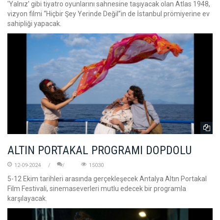
'Yalnız' gibi tiyatro oyunlarını sahnesine taşıyacak olan Atlas 1948,
vizyon filmi “Hiçbir Şey Yerinde Değil’’in de İstanbul prömiyerine ev
sahipliği yapacak.
ALTIN PORTAKAL PROGRAMI DOPDOLU
12-09-2024
15030
5-12 Ekim tarihleri arasında gerçekleşecek Antalya Altın Portakal
Film Festivali, sinemaseverleri mutlu edecek bir programla
karşılayacak.