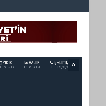
VIDEO
GALERI
Ï¿½LETIÏ¿½IM
IDEO GALERI
FOTO GALERI
BIZE ULAÏ¿½Ï¿½N