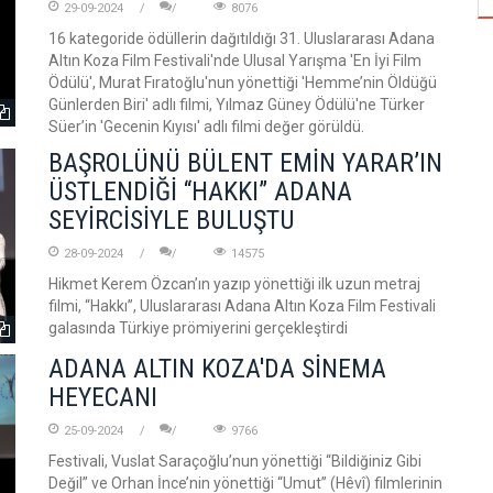
29-09-2024
8076
16 kategoride ödüllerin dağıtıldığı 31. Uluslararası Adana
Altın Koza Film Festivali'nde Ulusal Yarışma 'En İyi Film
Ödülü', Murat Fıratoğlu'nun yönettiği 'Hemme’nin Öldüğü
Günlerden Biri' adlı filmi, Yılmaz Güney Ödülü'ne Türker
Süer’in 'Gecenin Kıyısı' adlı filmi değer görüldü.
BAŞROLÜNÜ BÜLENT EMİN YARAR’IN
ÜSTLENDİĞİ “HAKKI” ADANA
SEYİRCİSİYLE BULUŞTU
28-09-2024
14575
Hikmet Kerem Özcan’ın yazıp yönettiği ilk uzun metraj
filmi, “Hakkı”, Uluslararası Adana Altın Koza Film Festivali
galasında Türkiye prömiyerini gerçekleştirdi
ADANA ALTIN KOZA'DA SİNEMA
HEYECANI
25-09-2024
9766
Festivali, Vuslat Saraçoğlu’nun yönettiği “Bildiğiniz Gibi
Değil” ve Orhan İnce’nin yönettiği “Umut” (Hêvî) filmlerinin