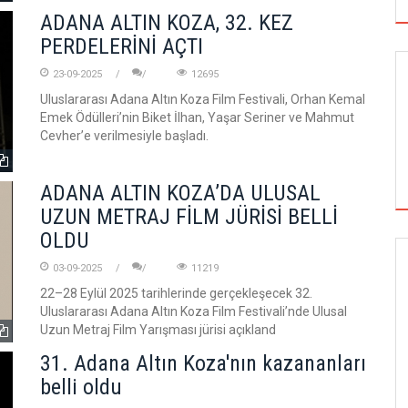
ADANA ALTIN KOZA, 32. KEZ
PERDELERİNİ AÇTI
23-09-2025
12695
Uluslararası Adana Altın Koza Film Festivali, Orhan Kemal
Emek Ödülleri’nin Biket İlhan, Yaşar Seriner ve Mahmut
Cevher’e verilmesiyle başladı.
ADANA ALTIN KOZA’DA ULUSAL
UZUN METRAJ FİLM JÜRİSİ BELLİ
OLDU
03-09-2025
11219
GÖRSEL SANATLAR
22–28 Eylül 2025 tarihlerinde gerçekleşecek 32.
Uluslararası Adana Altın Koza Film Festivali’nde Ulusal
Uzun Metraj Film Yarışması jürisi açıkland
TUZBİBER, EDİNBURGH FRİNGE'DEKİ İLK
31. Adana Altın Koza'nın kazananları
GÖSTERİSİNİ DENİZ GÖKTAŞ'LA YAPACAK
belli oldu