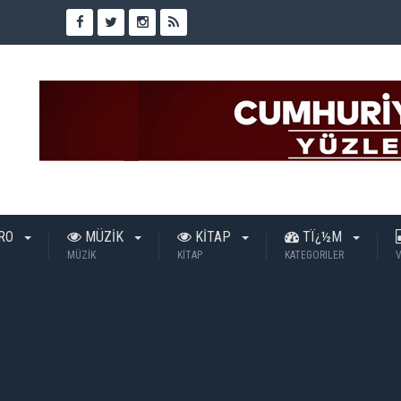
TRO
MÜZİK
KİTAP
TÏ¿½M
MÜZİK
KİTAP
KATEGORILER
V