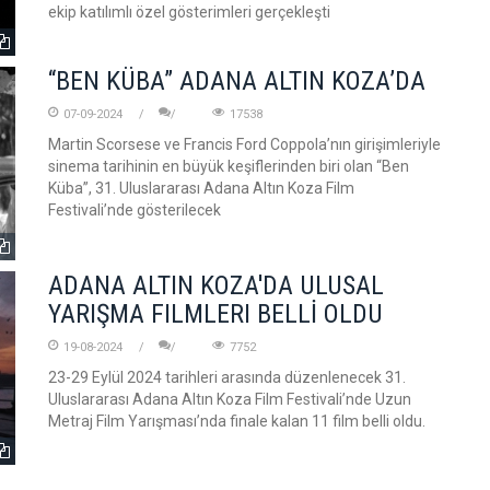
ekip katılımlı özel gösterimleri gerçekleşti
“BEN KÜBA” ADANA ALTIN KOZA’DA
07-09-2024
17538
Martin Scorsese ve Francis Ford Coppola’nın girişimleriyle
sinema tarihinin en büyük keşiflerinden biri olan “Ben
Küba”, 31. Uluslararası Adana Altın Koza Film
Festivali’nde gösterilecek
ADANA ALTIN KOZA'DA ULUSAL
YARIŞMA FILMLERI BELLİ OLDU
19-08-2024
7752
23-29 Eylül 2024 tarihleri arasında düzenlenecek 31.
Uluslararası Adana Altın Koza Film Festivali’nde Uzun
Metraj Film Yarışması’nda finale kalan 11 film belli oldu.