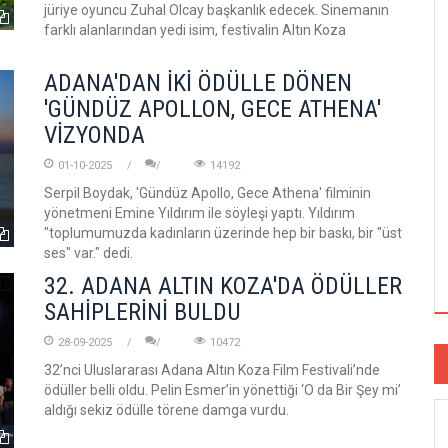
jüriye oyuncu Zuhal Olcay başkanlık edecek. Sinemanın
farklı alanlarından yedi isim, festivalin Altın Koza
ADANA'DAN İKİ ÖDÜLLE DÖNEN
'GÜNDÜZ APOLLON, GECE ATHENA'
VİZYONDA
01-10-2025
14192
Serpil Boydak, 'Gündüz Apollo, Gece Athena' filminin
yönetmeni Emine Yıldırım ile söyleşi yaptı. Yıldırım
"toplumumuzda kadınların üzerinde hep bir baskı, bir "üst
ses" var." dedi.
32. ADANA ALTIN KOZA'DA ÖDÜLLER
SAHİPLERİNİ BULDU
28-09-2025
10472
32’nci Uluslararası Adana Altın Koza Film Festivali’nde
ödüller belli oldu. Pelin Esmer’in yönettiği ‘O da Bir Şey mi’
aldığı sekiz ödülle törene damga vurdu.