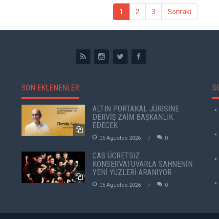
1
2
3
Sonraki
SON EKLENENLER
S
ALTIN PORTAKAL JÜRİSİNE
DERVİŞ ZAİM BAŞKANLIK
EDECEK
05 Agustos 2026
0
CAS ÜCRETSİZ
KONSERVATUVARLA SAHNENİN
YENİ YÜZLERİ ARANIYOR
05 Agustos 2026
0