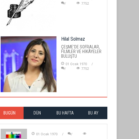
7752
Hilal Solmaz
ÇEŞME'DE SOFRALAR,
FİLMLER VE HİKÂYELER
BULUŞTU
01 Ocak 1970
7752
BUGÜN
DÜN
BU HAFTA
BU AY
01 Ocak 1970