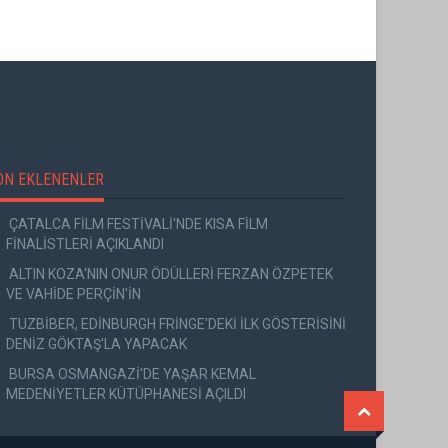
ON EKLENENLER
ÇATALCA FİLM FESTİVALİ'NDE KISA FİLM
FİNALİSTLERİ AÇIKLANDI
ALTIN KOZA'NIN ONUR ÖDÜLLERİ FERZAN ÖZPETEK
VE VAHİDE PERÇİN'İN
TUZBİBER, EDİNBURGH FRİNGE'DEKİ İLK GÖSTERİSİNİ
DENİZ GÖKTAŞ'LA YAPACAK
BURSA OSMANGAZİ'DE YAŞAR KEMAL
MEDENİYETLER KÜTÜPHANESİ AÇILDI