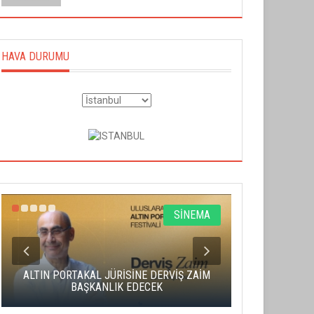
HAVA DURUMU
SİNEMA
ALTIN PORTAKAL JÜRİSİNE DERVİŞ ZAİM
CAS ÜCRE
BAŞKANLIK EDECEK
SAHNENİN 