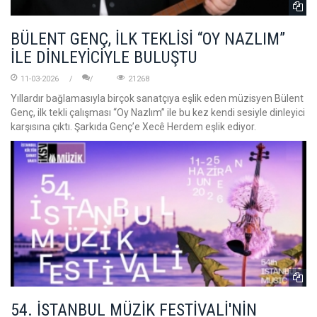
BÜLENT GENÇ, İLK TEKLİSİ “OY NAZLIM”
İLE DİNLEYİCİYLE BULUŞTU
11-03-2026
21268
Yıllardır bağlamasıyla birçok sanatçıya eşlik eden müzisyen Bülent
Genç, ilk tekli çalışması “Oy Nazlım” ile bu kez kendi sesiyle dinleyici
karşısına çıktı. Şarkıda Genç’e Xecê Herdem eşlik ediyor.
54. İSTANBUL MÜZİK FESTİVALİ'NİN