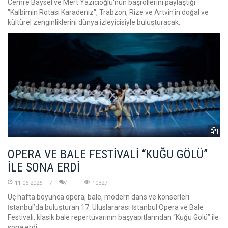
Cemre Baysel ve Mert Yazıcıoğlu'nun başrollerini paylaştığı
"Kalbimin Rotası Karadeniz", Trabzon, Rize ve Artvin'in doğal ve
kültürel zenginliklerini dünya izleyicisiyle buluşturacak.
OPERA VE BALE FESTİVALİ “KUĞU GÖLÜ”
İLE SONA ERDİ
11-06-2026
10327
Üç hafta boyunca opera, bale, modern dans ve konserleri
İstanbul’da buluşturan 17. Uluslararası İstanbul Opera ve Bale
Festivali, klasik bale repertuvarının başyapıtlarından “Kuğu Gölü” ile
sona erdi