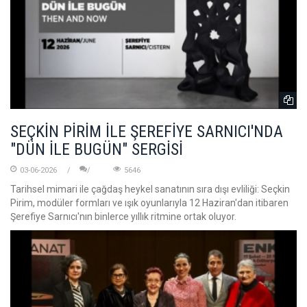
SEÇKİN PİRİM İLE ŞEREFİYE SARNICI'NDA
"DÜN İLE BUGÜN" SERGİSİ
03-06-2026
5646
Tarihsel mimari ile çağdaş heykel sanatının sıra dışı evliliği: Seçkin
Pirim, modüler formları ve ışık oyunlarıyla 12 Haziran'dan itibaren
Şerefiye Sarnıcı'nın binlerce yıllık ritmine ortak oluyor.