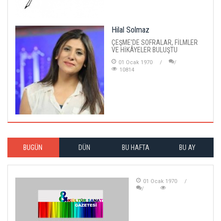
Hilal Solmaz
ÇEŞME'DE SOFRALAR, FİLMLER
VE HİKÂYELER BULUŞTU
01 Ocak 1970
10814
BUGÜN
DÜN
BU HAFTA
BU AY
01 Ocak 1970