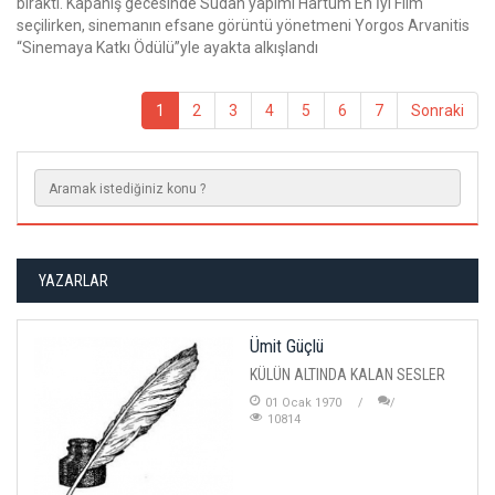
bıraktı. Kapanış gecesinde Sudan yapımı Hartum En İyi Film
seçilirken, sinemanın efsane görüntü yönetmeni Yorgos Arvanitis
“Sinemaya Katkı Ödülü”yle ayakta alkışlandı
1
2
3
4
5
6
7
Sonraki
YAZARLAR
Ümit Güçlü
KÜLÜN ALTINDA KALAN SESLER
01 Ocak 1970
10814