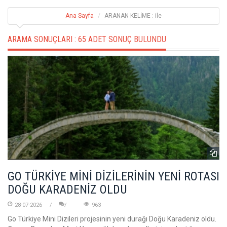
Ana Sayfa
ARANAN KELİME : ile
ARAMA SONUÇLARI :
65 ADET SONUÇ BULUNDU
GO TÜRKİYE MİNİ DİZİLERİNİN YENİ ROTASI
DOĞU KARADENİZ OLDU
28-07-2026
963
Go Türkiye Mini Dizileri projesinin yeni durağı Doğu Karadeniz oldu.