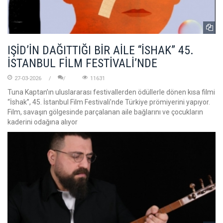
IŞİD’İN DAĞITTIĞI BİR AİLE “İSHAK” 45.
İSTANBUL FİLM FESTİVALİ’NDE
27-03-2026
11631
Tuna Kaptan’ın uluslararası festivallerden ödüllerle dönen kısa filmi
“İshak”, 45. İstanbul Film Festivali’nde Türkiye prömiyerini yapıyor.
Film, savaşın gölgesinde parçalanan aile bağlarını ve çocukların
kaderini odağına alıyor