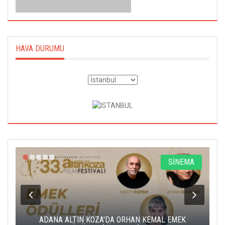
HAVA DURUMU
A
SİNEMA
K
ADANA ALTIN KOZA'DA ORHAN KEMAL EMEK
A