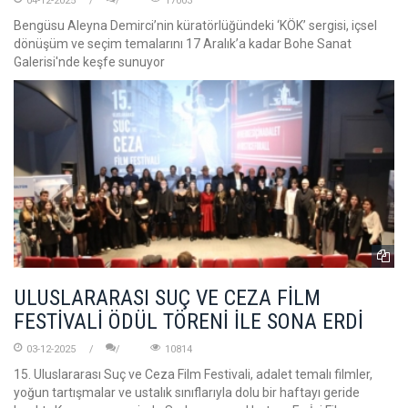
04-12-2025
17003
Bengüsu Aleyna Demirci’nin küratörlüğündeki ‘KÖK’ sergisi, içsel
dönüşüm ve seçim temalarını 17 Aralık’a kadar Bohe Sanat
Galerisi'nde keşfe sunuyor
ULUSLARARASI SUÇ VE CEZA FİLM
FESTİVALİ ÖDÜL TÖRENİ İLE SONA ERDİ
03-12-2025
10814
15. Uluslararası Suç ve Ceza Film Festivali, adalet temalı filmler,
yoğun tartışmalar ve ustalık sınıflarıyla dolu bir haftayı geride