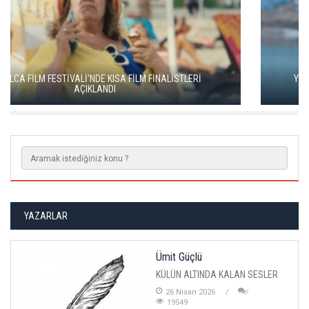
YEŞİM USTAOĞLU'NUN "ARTAKALAN"I SAN SEBASTIÁN'DA
DÜNYA PRÖMİYERİNİ YAPACAK
YAZARLAR
Ümit Güçlü
KÜLÜN ALTINDA KALAN SESLER
26 Nisan 2026
19549