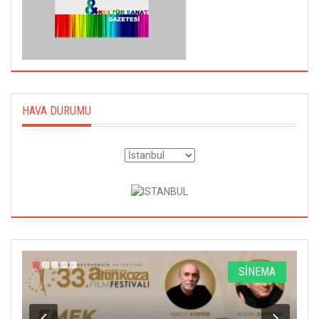
HAVA DURUMU
A
SİNEMA