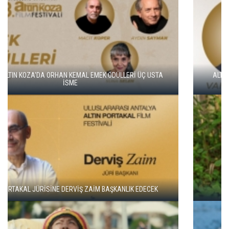
ALTIN KOZA'NIN ONUR ÖDÜLLERİ FERZAN ÖZPETEK VE VAHİDE
PERÇİN'İN
ADANA ALTIN KOZA'DA JÜRİ BAŞKANI ZUHAL OLCAY