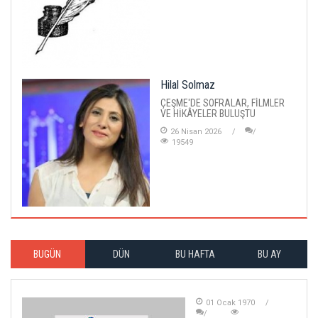
Hilal Solmaz
ÇEŞME'DE SOFRALAR, FİLMLER
VE HİKÂYELER BULUŞTU
26 Nisan 2026
19549
BUGÜN
DÜN
BU HAFTA
BU AY
01 Ocak 1970