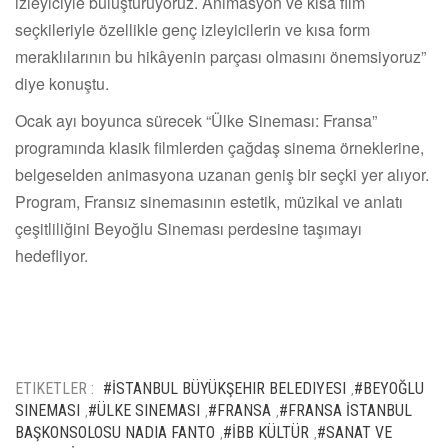
izleyiciyle buluşturuyoruz. Animasyon ve kısa film
seçkileriyle özellikle genç izleyicilerin ve kısa form
meraklılarının bu hikâyenin parçası olmasını önemsiyoruz”
diye konuştu.
Ocak ayı boyunca sürecek “Ülke Sineması: Fransa”
programında klasik filmlerden çağdaş sinema örneklerine,
belgeselden animasyona uzanan geniş bir seçki yer alıyor.
Program, Fransız sinemasının estetik, müzikal ve anlatı
çeşitliliğini Beyoğlu Sineması perdesine taşımayı
hedefliyor.
ETIKETLER :
#İSTANBUL BÜYÜKŞEHIR BELEDIYESI
#BEYOĞLU
,
SINEMASI
#ÜLKE SINEMASI
#FRANSA
#FRANSA İSTANBUL
,
,
,
BAŞKONSOLOSU NADIA FANTO
#İBB KÜLTÜR
#SANAT VE
,
,