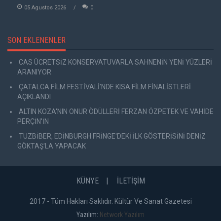
05 Agustos 2026
0
SON EKLENENLER
CAS ÜCRETSİZ KONSERVATUVARLA SAHNENİN YENİ YÜZLERİ
ARANIYOR
ÇATALCA FİLM FESTİVALİ'NDE KISA FİLM FİNALİSTLERİ
AÇIKLANDI
ALTIN KOZA'NIN ONUR ÖDÜLLERİ FERZAN ÖZPETEK VE VAHİDE
PERÇİN'İN
TUZBİBER, EDİNBURGH FRİNGE'DEKİ İLK GÖSTERİSİNİ DENİZ
GÖKTAŞ'LA YAPACAK
KÜNYE
İLETİŞİM
2017 - Tüm Hakları Saklıdır. Kültür Ve Sanat Gazetesi
Yazılım:
Network Yazılım