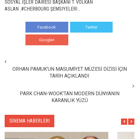
SOSYAL İŞLER DAIRESI BAŞKANI T. VOLKAN
ASLAN
#CHERBOURG ŞEMSIYELERI
,
,
Facebook
Twitter
Google+
WhatsApp
ORHAN PAMUK’UN MASUMİYET MÜZESİ DİZİSİ İÇİN
TARİH AÇIKLANDI
PARK CHAN-WOOK’TAN MODERN DÜNYANIN
KARANLIK YÜZÜ
SİNEMA HABERLERI