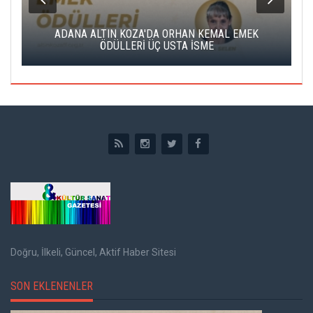
K
ADANA ALTIN KOZA'DA ORHAN KEMAL EMEK
A
ÖDÜLLERİ ÜÇ USTA İSME
Doğru, İlkeli, Güncel, Aktif Haber Sitesi
SON EKLENENLER