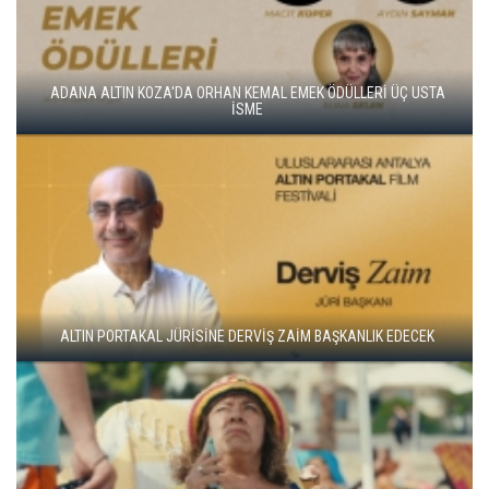
ALTIN KOZA'NIN ONUR ÖDÜLLERİ FERZAN ÖZPETEK VE VAHİDE
PERÇİN'İN
ADANA ALTIN KOZA'DA JÜRİ BAŞKANI ZUHAL OLCAY