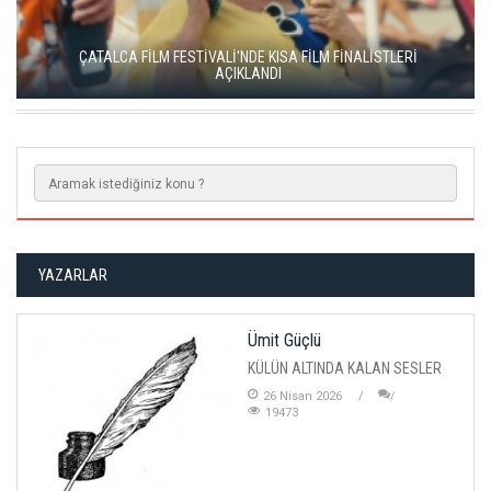
YEŞİM USTAOĞLU'NUN "ARTAKALAN"I SAN SEBASTIÁN'DA
DÜNYA PRÖMİYERİNİ YAPACAK
YAZARLAR
Ümit Güçlü
KÜLÜN ALTINDA KALAN SESLER
26 Nisan 2026
19473