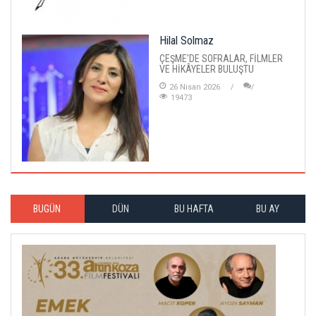
Hilal Solmaz
ÇEŞME'DE SOFRALAR, FİLMLER
VE HİKÂYELER BULUŞTU
26 Nisan 2026
19473
BUGÜN
DÜN
BU HAFTA
BU AY