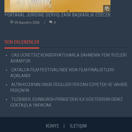
PORTAKAL JÜRİSİNE DERVİŞ ZAİM BAŞKANLIK EDECEK
05 Agustos 2026
0
SON EKLENENLER
CAS ÜCRETSİZ KONSERVATUVARLA SAHNENİN YENİ YÜZLERİ
ARANIYOR
ÇATALCA FİLM FESTİVALİ'NDE KISA FİLM FİNALİSTLERİ
AÇIKLANDI
ALTIN KOZA'NIN ONUR ÖDÜLLERİ FERZAN ÖZPETEK VE VAHİDE
PERÇİN'İN
TUZBİBER, EDİNBURGH FRİNGE'DEKİ İLK GÖSTERİSİNİ DENİZ
GÖKTAŞ'LA YAPACAK
KÜNYE
İLETİŞİM