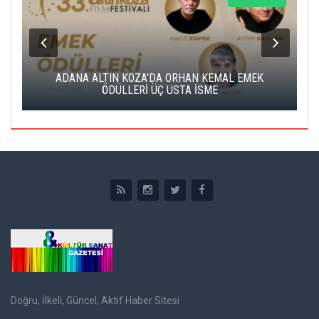
K
ADANA ALTIN KOZA'DA ORHAN KEMAL EMEK
A
ÖDÜLLERİ ÜÇ USTA İSME
Doğru, İlkeli, Güncel, Aktif Haber Sitesi