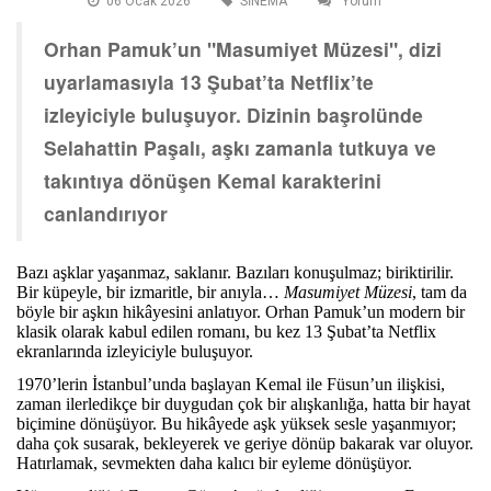
06 Ocak 2026
SİNEMA
Yorum
Orhan Pamuk’un "Masumiyet Müzesi", dizi
uyarlamasıyla 13 Şubat’ta Netflix’te
izleyiciyle buluşuyor. Dizinin başrolünde
Selahattin Paşalı, aşkı zamanla tutkuya ve
takıntıya dönüşen Kemal karakterini
canlandırıyor
Bazı aşklar yaşanmaz, saklanır. Bazıları konuşulmaz; biriktirilir.
Bir küpeyle, bir izmaritle, bir anıyla…
Masumiyet Müzesi
, tam da
böyle bir aşkın hikâyesini anlatıyor. Orhan Pamuk’un modern bir
klasik olarak kabul edilen romanı, bu kez 13 Şubat’ta Netflix
ekranlarında izleyiciyle buluşuyor.
1970’lerin İstanbul’unda başlayan Kemal ile Füsun’un ilişkisi,
zaman ilerledikçe bir duygudan çok bir alışkanlığa, hatta bir hayat
biçimine dönüşüyor. Bu hikâyede aşk yüksek sesle yaşanmıyor;
daha çok susarak, bekleyerek ve geriye dönüp bakarak var oluyor.
Hatırlamak, sevmekten daha kalıcı bir eyleme dönüşüyor.