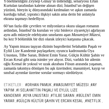
Yönetmenliğini Zeynep Günay’ın üstlendiği, senaryosu Ertan
Kurtulan tarafından kaleme alınan dizi; İstanbul’un değişen
yüzünü, bireyin iç dünyasındaki kırılmaları ve aşkın zamanla
kurduğu tuhaf, yıpratıcı ilişkiyi sakin ama derin bir anlatıyla
ekrana taşımayı hedefliyor.
60’tan fazla dile çevrilen ve milyonlarca okura ulaşan romanın
ardından, İstanbul’da kurulan ve yüz binlerce ziyaretçiyi ağırlayan
aynı adlı müzeyle edebiyatın sınırlarını aşan
Masumiyet Müzesi
,
bu kez 9 bölümlük bir dizi olarak izleyici karşısına çıkacak.
Ay Yapım imzası taşıyan dizinin başrollerini Selahattin Paşalı ve
Eylül Lize Kandemir paylaşırken; oyuncu kadrosunda Oya
Unustası, Tilbe Saran, Bülent Emin Yarar, Gülçin Kültür Şahin ve
Ercan Kesal gibi usta isimler yer alıyor. Dizi, varlıklı bir ailenin
oğlu Kemal ile yoksul ve uzak akrabası Füsun arasında yaşanan,
zamanla takıntıya dönüşen bu aşk üzerinden; masumiyet, kayıp ve
sınıfsal ayrımlar üzerine sorular sormayı sürdürüyor.
ETIKETLER :
#ORHAN PAMUK
#MASUMIYET MÜZESI
#AY
,
,
YAPIM
#I SELAHATTIN PAŞALI VE EYLÜL LIZE
,
KANDEMIR
#OYA UNUSTASI
#TILBE SARAN
#BÜLENT EMIN
,
,
,
YARAR
#GÜLÇIN KÜLTÜR ŞAHIN VE ERCAN KESAL
#NETFLIX
,
,
,