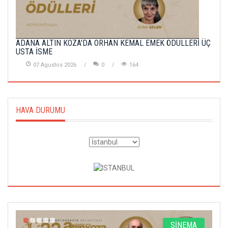
ADANA ALTIN KOZA'DA ORHAN KEMAL EMEK ÖDÜLLERİ ÜÇ
USTA İSME
07 Agustos 2026
0
164
HAVA DURUMU
A
SİNEMA