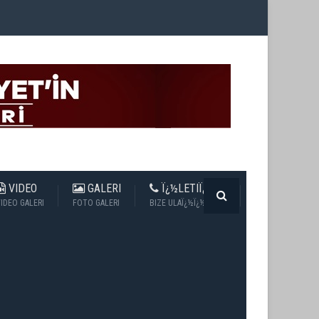
VIDEO
GALERI
Ï¿½LETIÏ¿½IM
IDEO GALERI
FOTO GALERI
BIZE ULAÏ¿½Ï¿½N