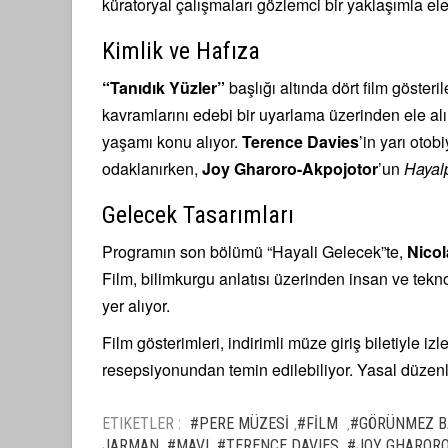
küratoryal çalışmaları gözlemci bir yaklaşımla ele 
Kimlik ve Hafıza
“Tanıdık Yüzler”
başlığı altında dört film gösteri
kavramlarını edebi bir uyarlama üzerinden ele al
yaşamı konu alıyor.
Terence Davies
’in yarı otob
odaklanırken,
Joy Gharoro-Akpojotor
’un
Hayalp
Gelecek Tasarımları
Programın son bölümü “Hayali Gelecek”te,
Nico
Film, bilimkurgu anlatısı üzerinden insan ve teknol
yer alıyor.
Film gösterimleri, indirimli müze giriş biletiyle iz
resepsiyonundan temin edilebiliyor. Yasal düzenl
ETIKETLER :
#PERE MÜZESİ
#FİLM
#GÖRÜNMEZ B
,
,
JARMAN
#MAVI
#TERENCE DAVIES
#JOY GHAROR
,
,
,