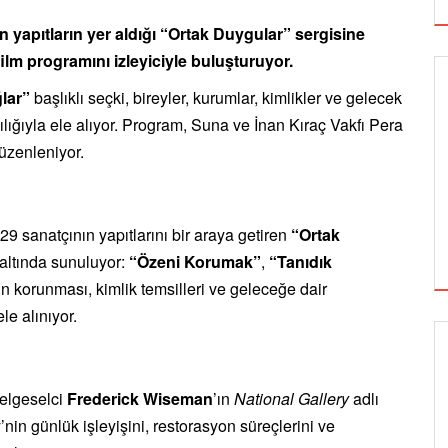
 yapıtların yer aldığı “Ortak Duygular” sergisine
ilm programını izleyiciyle buluşturuyor.
lar”
başlıklı seçki, bireyler, kurumlar, kimlikler ve gelecek
cılığıyla ele alıyor. Program, Suna ve İnan Kıraç Vakfı Pera
üzenleniyor.
9 sanatçının yapıtlarını bir araya getiren
“Ortak
 altında sunuluyor:
“Özeni Korumak”
,
“Tanıdık
n korunması, kimlik temsilleri ve geleceğe dair
le alınıyor.
GÖRSEL SANATLAR
elgeselci
Frederick Wiseman
’ın
National Gallery
adlı
y’nin günlük işleyişini, restorasyon süreçlerini ve