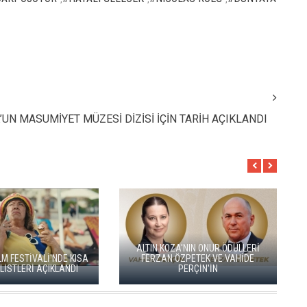
N MASUMİYET MÜZESİ DİZİSİ İÇİN TARİH AÇIKLANDI
M USTAOĞLU'NUN
"I SAN SEBASTIÁN'DA
GO TÜRKİYE MİNİ DİZİLERİNİN YENİ
ÖMİYERİNİ YAPACAK
ROTASI DOĞU KARADENİZ OLDU