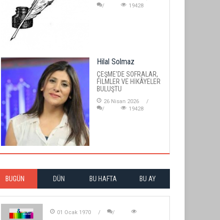
19428
Hilal Solmaz
ÇEŞME'DE SOFRALAR,
FİLMLER VE HİKÂYELER
BULUŞTU
26 Nisan 2026
19428
BUGÜN
DÜN
BU HAFTA
BU AY
01 Ocak 1970