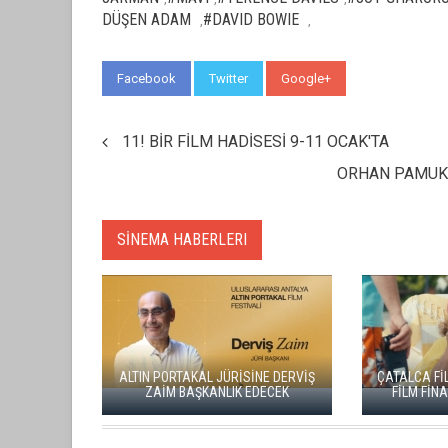
DÜŞEN ADAM
#DAVID BOWIE
,
,
Facebook
Twitter
Google+
WhatsApp
11! BİR FİLM HADİSESİ 9-11 OCAK'TA
ORHAN PAMUK’U
SİNEMA HABERLERI
YEŞİ
ADANA ALTIN KOZA'DA JÜRİ
"ARTAKALAN
BAŞKANI ZUHAL OLCAY
DÜNYA PR