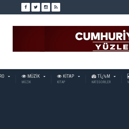
TRO
MÜZİK
KİTAP
TÏ¿½M
MÜZİK
KİTAP
KATEGORILER
V