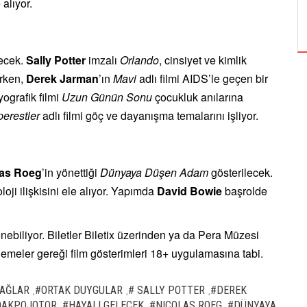
alıyor.
TUZBİBER, EDİNBURGH FRİNGE'DEKİ İLK
GÖSTERİSİNİ DENİZ GÖKTAŞ'LA YAPACAK
lecek.
Sally Potter
imzalı
Orlando
, cinsiyet ve kimlik
ırken,
Derek Jarman
’ın
Mavi
adlı filmi AIDS’le geçen bir
iyografik filmi
Uzun Günün Sonu
çocukluk anılarına
erestler
adlı filmi göç ve dayanışma temalarını işliyor.
las Roeg
’in yönettiği
Dünyaya Düşen Adam
gösterilecek.
oji ilişkisini ele alıyor. Yapımda
David Bowie
başrolde
lenebiliyor. Biletler Biletix üzerinden ya da Pera Müzesi
emeler gereği film gösterimleri 18+ uygulamasına tabi.
AĞLAR
#ORTAK DUYGULAR
# SALLY POTTER
#DEREK
,
,
,
OAKPOJOTOR
#HAYALI GELECEK
#NICOLAS ROEG
#DÜNYAYA
,
,
,