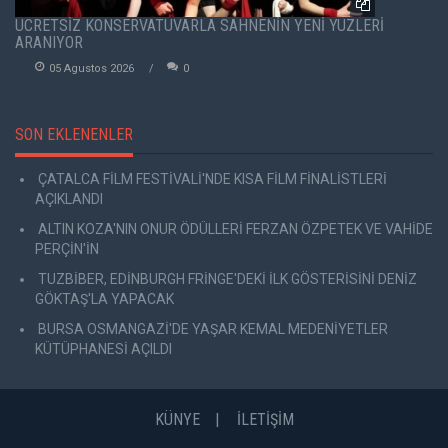
ÜCRETSİZ KONSERVATUVARLA SAHNENİN YENİ YÜZLERİ
ARANIYOR
05 Agustos 2026
0
SON EKLENENLER
ÇATALCA FİLM FESTİVALİ'NDE KISA FİLM FİNALİSTLERİ
AÇIKLANDI
ALTIN KOZA'NIN ONUR ÖDÜLLERİ FERZAN ÖZPETEK VE VAHİDE
PERÇİN'İN
TUZBİBER, EDİNBURGH FRİNGE'DEKİ İLK GÖSTERİSİNİ DENİZ
GÖKTAŞ'LA YAPACAK
BURSA OSMANGAZİ'DE YAŞAR KEMAL MEDENİYETLER
KÜTÜPHANESİ AÇILDI
KÜNYE
İLETİŞİM