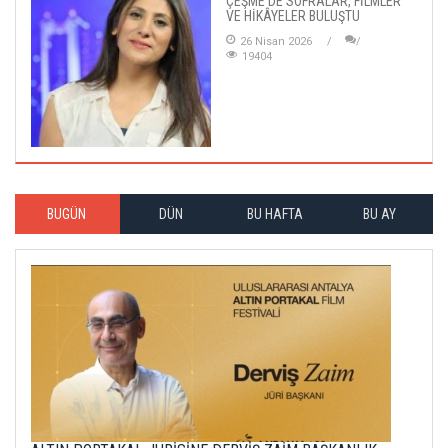
ÇEŞME'DE SOFRALAR, FİLMLER
VE HİKÂYELER BULUŞTU
26 Nisan 2026
19404
BUGÜN
DÜN
BU HAFTA
BU AY