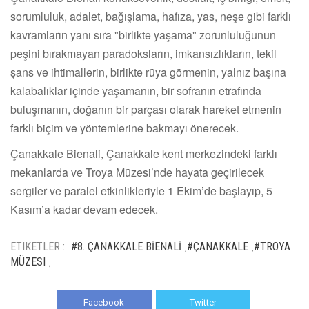
sorumluluk, adalet, bağışlama, hafıza, yas, neşe gibi farklı
kavramların yanı sıra "birlikte yaşama" zorunluluğunun
peşini bırakmayan paradoksların, imkansızlıkların, tekil
şans ve ihtimallerin, birlikte rüya görmenin, yalnız başına
kalabalıklar içinde yaşamanın, bir sofranın etrafında
buluşmanın, doğanın bir parçası olarak hareket etmenin
farklı biçim ve yöntemlerine bakmayı önerecek.
Çanakkale Bienali, Çanakkale kent merkezindeki farklı
mekanlarda ve Troya Müzesi’nde hayata geçirilecek
sergiler ve paralel etkinlikleriyle 1 Ekim’de başlayıp, 5
Kasım’a kadar devam edecek.
ETIKETLER :
#8. ÇANAKKALE BİENALİ
#ÇANAKKALE
#TROYA
,
,
MÜZESI
,
Facebook
Twitter