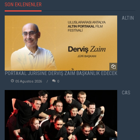
SON EKLENENLER
ALTIN
PORTAKAL JÜRİSİNE DERVİŞ ZAİM BAŞKANLIK EDECEK
05 Agustos 2026
0
CAS