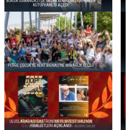
HERITAGE İSTANBUL 2026 BAŞLADI
HAYDARPAŞA VE SİRKECİ GARLARI SANATLA YENİDEN
DOĞUYOR
ENKA SANAT'TAN KÜLTÜREL SÜREKLİLİK HAMLESİ