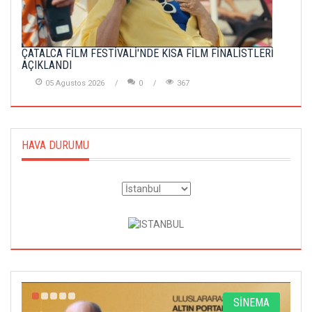
ÇATALCA FİLM FESTİVALİ'NDE KISA FİLM FİNALİSTLERİ
AÇIKLANDI
05 Agustos 2026
0
367
HAVA DURUMU
R
SİNEMA