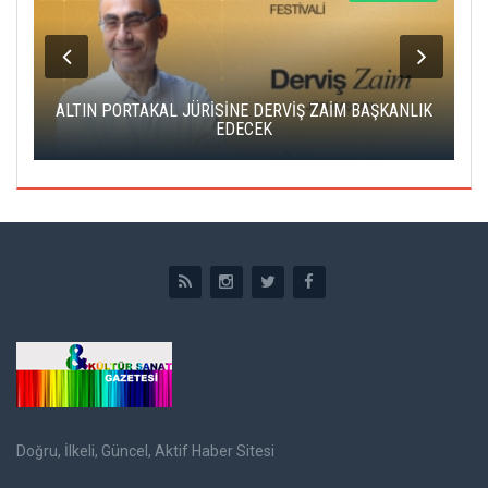
ALTIN PORTAKAL JÜRİSİNE DERVİŞ ZAİM BAŞKANLIK
C
EDECEK
Doğru, İlkeli, Güncel, Aktif Haber Sitesi