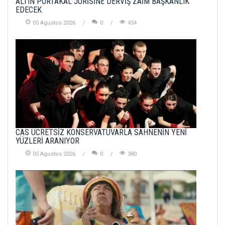
ALTIN PORTAKAL JÜRİSİNE DERVİŞ ZAİM BAŞKANLIK
EDECEK
05 Agustos 2026
0
454
CAS ÜCRETSİZ KONSERVATUVARLA SAHNENİN YENİ
YÜZLERİ ARANIYOR
05 Agustos 2026
0
380