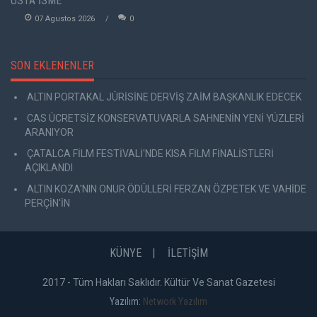
USTA İSME
07 Agustos 2026
0
SON EKLENENLER
ALTIN PORTAKAL JÜRİSİNE DERVİŞ ZAİM BAŞKANLIK EDECEK
CAS ÜCRETSİZ KONSERVATUVARLA SAHNENİN YENİ YÜZLERİ
ARANIYOR
ÇATALCA FİLM FESTİVALİ'NDE KISA FİLM FİNALİSTLERİ
AÇIKLANDI
ALTIN KOZA'NIN ONUR ÖDÜLLERİ FERZAN ÖZPETEK VE VAHİDE
PERÇİN'İN
KÜNYE
İLETİŞİM
2017 - Tüm Hakları Saklıdır. Kültür Ve Sanat Gazetesi
Yazılım:
Network Yazılım