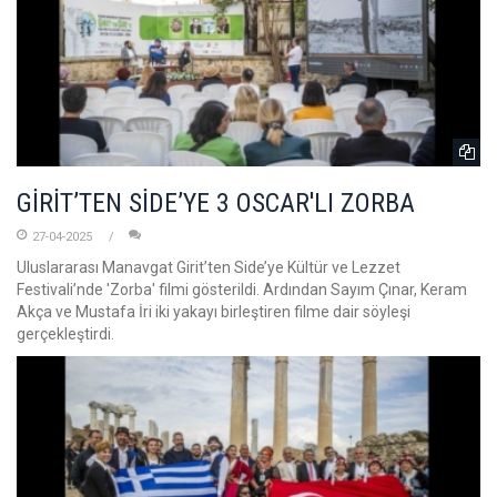
GİRİT’TEN SİDE’YE 3 OSCAR'LI ZORBA
27-04-2025
Uluslararası Manavgat Girit’ten Side’ye Kültür ve Lezzet
Festivali’nde 'Zorba' filmi gösterildi. Ardından Sayım Çınar, Keram
Akça ve Mustafa İri iki yakayı birleştiren filme dair söyleşi
gerçekleştirdi.