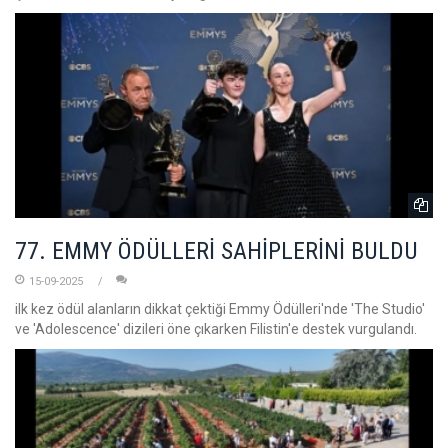
77. EMMY ÖDÜLLERİ SAHİPLERİNİ BULDU
15-09-2025
ilk kez ödül alanların dikkat çektiği Emmy Ödülleri'nde 'The Studio'
ve 'Adolescence' dizileri öne çıkarken Filistin'e destek vurgulandı.