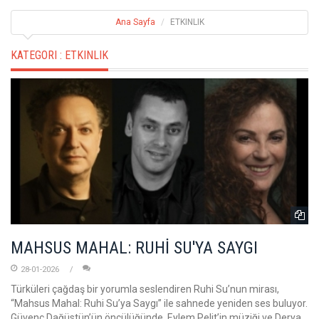
Ana Sayfa
ETKINLIK
KATEGORI :
ETKINLIK
MAHSUS MAHAL: RUHİ SU'YA SAYGI
28-01-2026
Türküleri çağdaş bir yorumla seslendiren Ruhi Su’nun mirası,
“Mahsus Mahal: Ruhi Su’ya Saygı” ile sahnede yeniden ses buluyor.
Güvenç Dağüstün’ün öncülüğünde, Eylem Pelit’in müziği ve Derya