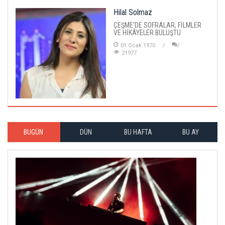
Hilal Solmaz
ÇEŞME'DE SOFRALAR, FİLMLER
VE HİKÂYELER BULUŞTU
01 Ocak 1970
21977
BUGÜN
DÜN
BU HAFTA
BU AY