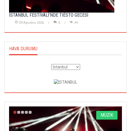
İSTANBUL FESTİVALİ’NDE TIËSTO GECESİ
09 Agustos 2026
0
49
HAVA DURUMU
A
MÜZİK