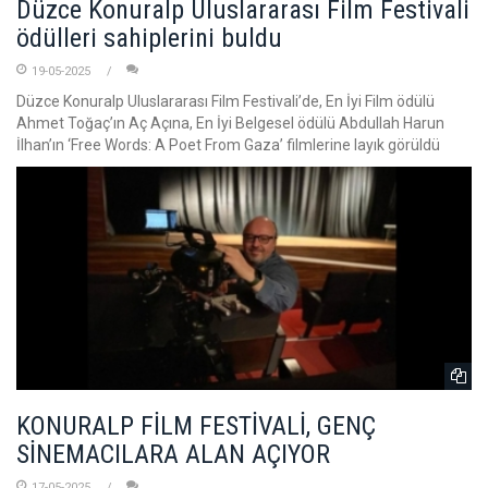
Düzce Konuralp Uluslararası Film Festivali
ödülleri sahiplerini buldu
19-05-2025
Düzce Konuralp Uluslararası Film Festivali’de, En İyi Film ödülü
Ahmet Toğaç’ın Aç Açına, En İyi Belgesel ödülü Abdullah Harun
İlhan’ın ‘Free Words: A Poet From Gaza’ filmlerine layık görüldü
KONURALP FİLM FESTİVALİ, GENÇ
SİNEMACILARA ALAN AÇIYOR
17-05-2025