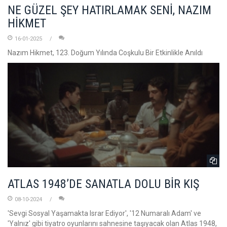
NE GÜZEL ŞEY HATIRLAMAK SENİ, NAZIM
HİKMET
16-01-2025
Nazım Hikmet, 123. Doğum Yılında Coşkulu Bir Etkinlikle Anıldı
ATLAS 1948’DE SANATLA DOLU BİR KIŞ
08-10-2024
'Sevgi Sosyal Yaşamakta Israr Ediyor', '12 Numaralı Adam' ve
'Yalnız' gibi tiyatro oyunlarını sahnesine taşıyacak olan Atlas 1948,