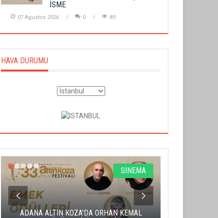
İSME
07 Agustos 2026
0
89
HAVA DURUMU
SİNEMA
ADANA ALTIN KOZA'DA ORHAN KEMAL
ALTIN PORTA