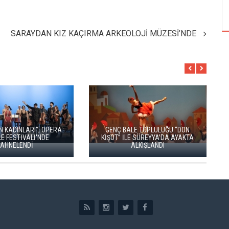
ÖZPETEK VE VAHİDE PERÇİN'İN
SARAYDAN KIZ KAÇIRMA ARKEOLOJİ MÜZESİ’NDE
GENÇ BALE TOPLULUĞU “DON
ZARAFETİN AŞKIN VE TUTKU
KİŞOT” İLE SÜREYYA’DA AYAKTA
DANSI: KUĞU GÖLÜ YENİDE
ALKIŞLANDI
SAHNEDE