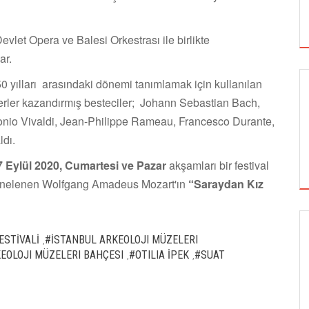
evlet Opera ve Balesi Orkestrası ile birlikte
ar.
 yılları arasındaki dönemi tanımlamak için kullanılan
rler kazandırmış besteciler; Johann Sebastian Bach,
nio Vivaldi, Jean-Philippe Rameau, Francesco Durante,
ldı.
7 Eylül 2020, Cumartesi ve Pazar
akşamları bir festival
sahnelenen Wolfgang Amadeus Mozart'ın
“Saraydan Kız
ESTİVALİ
#İSTANBUL ARKEOLOJI MÜZELERI
,
SİNEMA
EOLOJI MÜZELERI BAHÇESI
#OTILIA İPEK
#SUAT
,
,
ALTIN KOZA'NIN ONUR ÖDÜLLERİ FERZAN