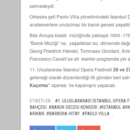
sahnedeydi.
Orkestra şefi Paolo Villa yönetimindeki İstanbul D
anatseverlere unutulmaz bir barok gecesi yaşattıl
Batı Avrupa klasik müziğinde yaklaşık 1600 -1750
“Barok Müziği” ne, yaşadıkları bu dönemde değe
Georg Friedrich Händel, Tommaso Giordani, Anto
Francesco Cavalli’ye ait eserler programda yer a
11. Uluslararası İstanbul Opera Festivali
26 ve 2
geleneği olarak düzenlendiği ilk günden beri 
Kaçırma“
operası ile kapanışını yapacak.
ETIKETLER :
#1. ULUSLARARASI İSTANBUL OPERA F
BAHÇESI
#BAROK GECESI KONSERI
#İSTANBUL ARK
,
,
ARIKAN
#BARBORA HITAY
#PAOLO VILLA
,
,
,