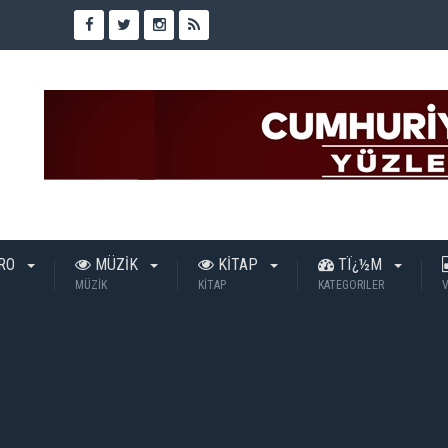
TRO
MÜZİK
KİTAP
TÏ¿½M
MÜZİK
KİTAP
KATEGORILER
V