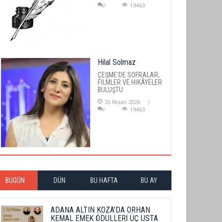
19463
Hilal Solmaz
ÇEŞME'DE SOFRALAR,
FİLMLER VE HİKÂYELER
BULUŞTU
26 Nisan 2026
19463
BUGÜN
DÜN
BU HAFTA
BU AY
ADANA ALTIN KOZA'DA ORHAN
KEMAL EMEK ÖDÜLLERİ ÜÇ USTA