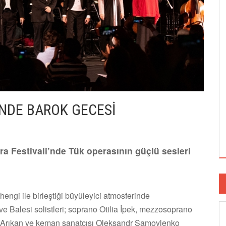
'NDE BAROK GECESİ
ra Festivali’nde Tük operasının güçlü sesleri
engi ile birleştiği büyüleyici atmosferinde
ve Balesi solistleri; soprano Otilia İpek, mezzosoprano
at Arıkan ve keman sanatçısı Oleksandr Samoylenko