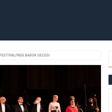
FESTİVALİ'NDE BAROK GECESİ