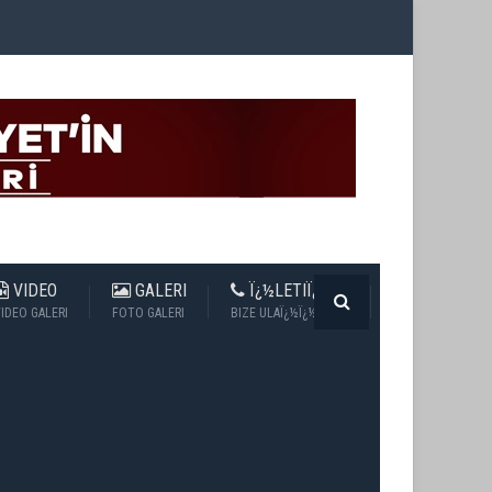
VIDEO
GALERI
Ï¿½LETIÏ¿½IM
IDEO GALERI
FOTO GALERI
BIZE ULAÏ¿½Ï¿½N