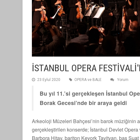
İSTANBUL OPERA FESTİVALİ
23 Eylul 2020
OPERA ve BALE
Yorum
Bu yıl 11.’si gerçekleşen İstanbul Ope
Borak Gecesi’nde bir araya geldi
Arkeoloji Müzeleri Bahçesi’nin barok müziğinin ah
gerçekleştirilen konserde; İstanbul Devlet Opera 
Barbora Hitay, bariton Kevork Tavityan, bas Su