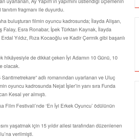
dan uyarlanan, Ay Yapım’ın yapımını üstlendiği üçlemenin
i tanıtım fragmanı ile duyurdu.
 daha buluşturan filmin oyuncu kadrosunda; İlayda Alişan,
ş Falay, Esra Ronabar, İpek Türktan Kaynak, İlayda
rdal Yıldız, Rıza Kocaoğlu ve Kadir Çermik gibi başarılı
k hikâyesiyle de dikkat çeken İyi Adamın 10 Günü, 10
e olacak.
5 Santimetrekare” adlı romanından uyarlanan ve Uluç
Filmin oyuncu kadrosunda Nejat İşler’in yanı sıra Funda
an Kesal yer almıştı.
GÖRSEL SANATLAR
haka Film Festivali’nde ‘En İyi Erkek Oyuncu’ ödülünün
TUZBİBER, EDİNBURGH FRİNGE'DEKİ İLK
ını yaşatmak için 15 yıldır ailesi tarafından düzenlenen
GÖSTERİSİNİ DENİZ GÖKTAŞ'LA YAPACAK
’na verilmişti.