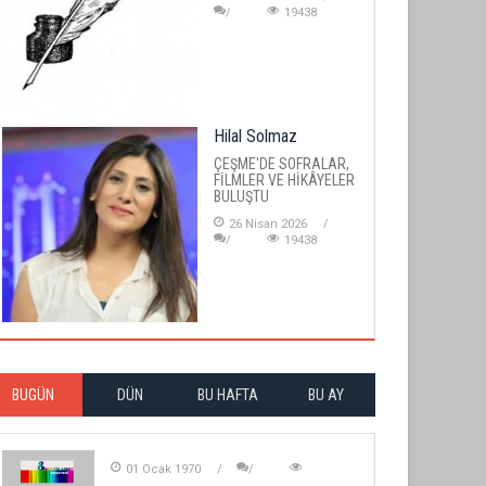
19438
Hilal Solmaz
ÇEŞME'DE SOFRALAR,
FİLMLER VE HİKÂYELER
BULUŞTU
26 Nisan 2026
19438
BUGÜN
DÜN
BU HAFTA
BU AY
01 Ocak 1970