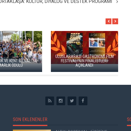
ORTAKLAŞA: KÜLTÜR, DiYALOG VE DESTEK PROGRAMI
HAYDARPAŞA VE 
GARLARI SANATLA
HERITAGE İSTANBUL 2026 BAŞLADI
DOĞUYOR
SON EKLENENLER
S