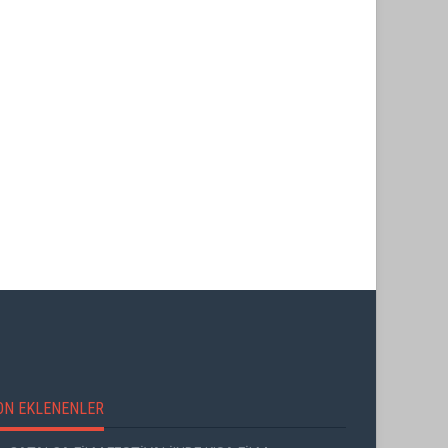
SİRKECİ
 YENİDEN
ENKA SANAT'TAN KÜLTÜREL
SÜREKLİLİK HAMLESİ
ON EKLENENLER