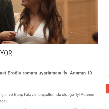
IYOR
met Eroğlu romanı uyarlaması ‘İyi Adamın 10
ler ve Barış Falay’ın başrollerinde olduğu ‘iyi Adamın
nacak.