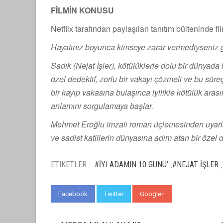
FİLMİN KONUSU
Netflix tarafından paylaşılan tanıtım bülteninde fil
Hayatınız boyunca kimseye zarar vermediyseniz ge
Sadık (Nejat İşler), kötülüklerle dolu bir dünyada
özel dedektif, zorlu bir vakayı çözmeli ve bu süreç
bir kayıp vakasına bulaşınca iyilikle kötülük arası
anlamını sorgulamaya başlar.
Mehmet Eroğlu imzalı roman üçlemesinden uyarlan
ve sadist katillerin dünyasına adım atan bir özel d
ETIKETLER :
#İYI ADAMIN 10 GÜNÜ’
#NEJAT İŞLER
,
,
Facebook
Twitter
Google+
WhatsApp