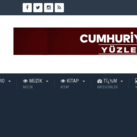
TRO
MÜZİK
KİTAP
TÏ¿½M
MÜZİK
KİTAP
KATEGORILER
V