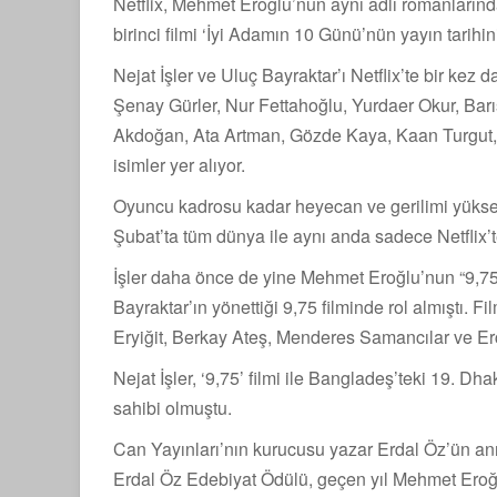
Netflix, Mehmet Eroğlu’nun aynı adlı romanların
birinci filmi ‘İyi Adamın 10 Günü’nün yayın tarihin
Nejat İşler ve Uluç Bayraktar’ı Netflix’te bir kez
Şenay Gürler, Nur Fettahoğlu, Yurdaer Okur, Barı
Akdoğan, Ata Artman, Gözde Kaya, Kaan Turgut, E
isimler yer alıyor.
Oyuncu kadrosu kadar heyecan ve gerilimi yükse
Şubat’ta tüm dünya ile aynı anda sadece Netflix’t
İşler daha önce de yine Mehmet Eroğlu’nun “9,7
Bayraktar’ın yönettiği 9,75 filminde rol almıştı. 
Eryiğit, Berkay Ateş, Menderes Samancılar ve Erc
Nejat İşler, ‘9,75’ filmi ile Bangladeş’teki 19. D
sahibi olmuştu.
Can Yayınları’nın kurucusu yazar Erdal Öz’ün anıs
Erdal Öz Edebiyat Ödülü, geçen yıl Mehmet Eroğlu