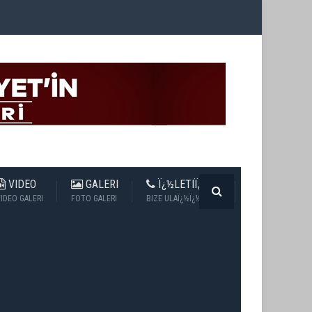
VIDEO
GALERI
Ï¿½LETIÏ¿½IM
IDEO GALERI
FOTO GALERI
BIZE ULAÏ¿½Ï¿½N