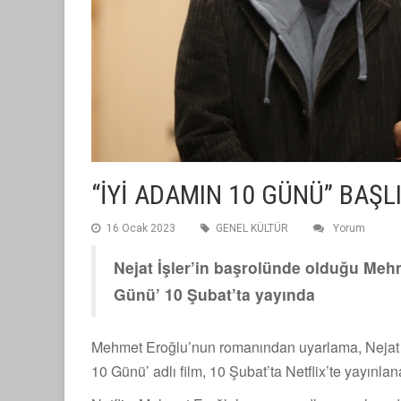
“İYİ ADAMIN 10 GÜNÜ” BAŞL
16 Ocak 2023
GENEL KÜLTÜR
Yorum
Nejat İşler’in başrolünde olduğu Meh
Günü’ 10 Şubat’ta yayında
Mehmet Eroğlu’nun romanından uyarlama, Nejat İş
10 Günü’ adlı film, 10 Şubat’ta Netflix’te yayınla