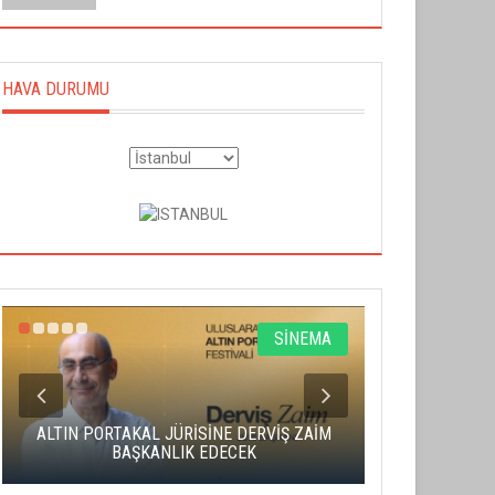
HAVA DURUMU
SİNEMA
ALTIN PORTAKAL JÜRİSİNE DERVİŞ ZAİM
CAS ÜCRE
BAŞKANLIK EDECEK
SAHNENİN 