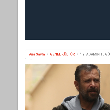
Ana Sayfa
GENEL KÜLTÜR
“İYİ ADAMIN 10 G