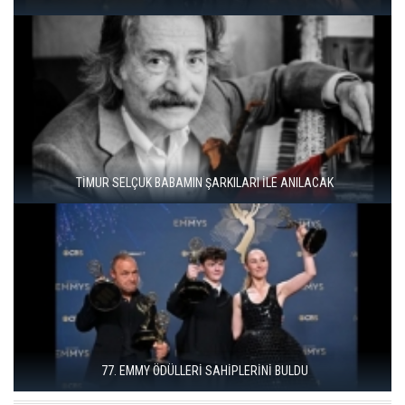
İSTANBUL COMICS AND ART FESTIVAL YOUTH ÜSKÜDAR'DA
DÜZCE KONURALP ULUSLARARASI FILM FESTIVALI ÖDÜLLERI
SAHIPLERINI BULDU