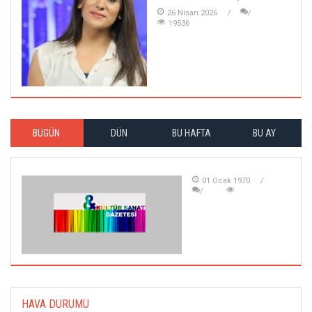
26 Nisan 2026
19536
BUGÜN
DÜN
BU HAFTA
BU AY
01 Ocak 1970
HAVA DURUMU