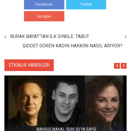
Facebook
Twitter
Google+
WhatsApp
BURAK BAYAT’TAN İLK SINGLE: TABUT
ŞİDDET GÖREN KADIN HAKKINI NASIL ARIYOR?
ETKINLIK HABERLERI
ÇAL BAĞBOZUMU FESTIVALI’NDE KÜLTÜR, SANAT VE BAĞCILIK
BIR ARADA