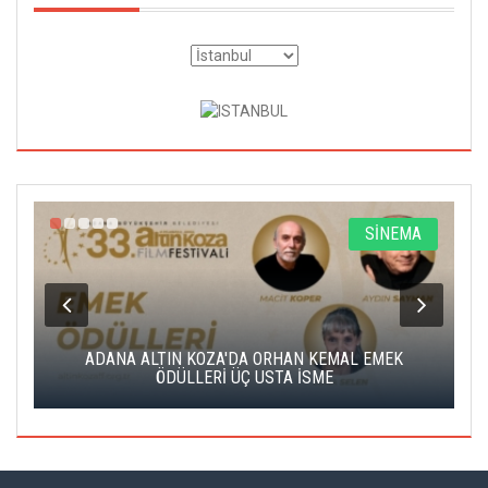
A
SİNEMA
K
ADANA ALTIN KOZA'DA ORHAN KEMAL EMEK
A
ÖDÜLLERİ ÜÇ USTA İSME