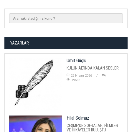
YAZARLAR
Ümit Güçlü
KÜLÜN ALTINDA KALAN SESLER
26 Nisan 2026
19536
Hilal Solmaz
ÇEŞME'DE SOFRALAR, FİLMLER
VE HİKÂYELER BULUŞTU