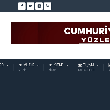
TRO
MÜZİK
KİTAP
TÏ¿½M
MÜZİK
KİTAP
KATEGORILER
V