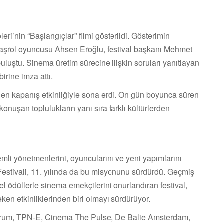
ri’nin “Başlangıçlar” filmi gösterildi. Gösterimin
başrol oyuncusu Ahsen Eroğlu, festival başkanı Mehmet
uluştu. Sinema üretim sürecine ilişkin soruları yanıtlayan
birine imza attı.
ilen kapanış etkinliğiyle sona erdi. On gün boyunca süren
onuşan toplulukların yanı sıra farklı kültürlerden
i yönetmenlerini, oyuncularını ve yeni yapımlarını
 Festivali, 11. yılında da bu misyonunu sürdürdü. Geçmiş
el ödüllerle sinema emekçilerini onurlandıran festival,
ken etkinliklerinden biri olmayı sürdürüyor.
rum, TPN-E, Cinema The Pulse, De Balie Amsterdam,