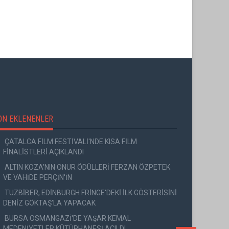
ON EKLENENLER
ÇATALCA FİLM FESTİVALİ'NDE KISA FİLM
FİNALİSTLERİ AÇIKLANDI
ALTIN KOZA'NIN ONUR ÖDÜLLERİ FERZAN ÖZPETEK
VE VAHİDE PERÇİN'İN
TUZBİBER, EDİNBURGH FRİNGE'DEKİ İLK GÖSTERİSİNİ
DENİZ GÖKTAŞ'LA YAPACAK
BURSA OSMANGAZİ'DE YAŞAR KEMAL
MEDENİYETLER KÜTÜPHANESİ AÇILDI