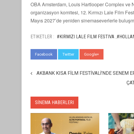
OBA Amsterdam, Louis Hartlooper Complex ve Natla
organizasyon komitesi, 12. Kırmızı Lale Film Festiv
Mayıs 2027’de yeniden sinemaseverlerle buluşma
ETIKETLER :
#KIRMIZI LALE FILM FESTIVA
#HOLLA
,
Facebook
Twitter
Google+
WhatsApp
AKBANK KISA FİLM FESTİVALİ'NDE SENEM 
ÇA
SİNEMA HABERLERI