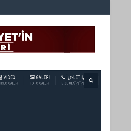
VIDEO
GALERI
Ï¿½LETIÏ¿½IM
IDEO GALERI
FOTO GALERI
BIZE ULAÏ¿½Ï¿½N