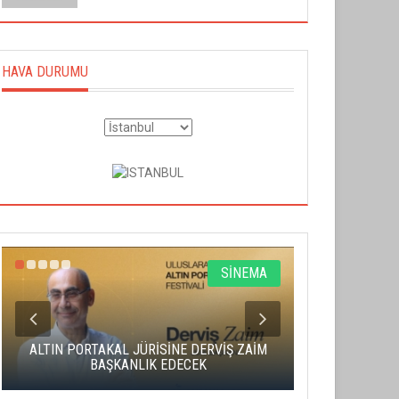
HAVA DURUMU
SİNEMA
ALTIN PORTAKAL JÜRİSİNE DERVİŞ ZAİM
CAS ÜCRE
BAŞKANLIK EDECEK
SAHNENİN 