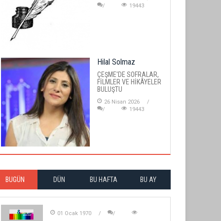
19443
Hilal Solmaz
ÇEŞME'DE SOFRALAR,
FİLMLER VE HİKÂYELER
BULUŞTU
26 Nisan 2026
19443
BUGÜN
DÜN
BU HAFTA
BU AY
01 Ocak 1970