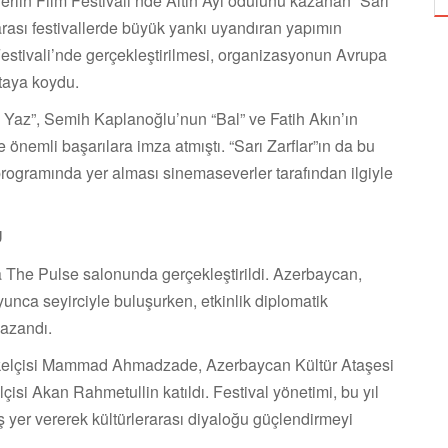
 Berlin Film Festivali’nde Altın Ayı ödülünü kazanan “Sarı
rarası festivallerde büyük yankı uyandıran yapımın
Festivali’nde gerçekleştirilmesi, organizasyonun Avrupa
taya koydu.
Yaz”, Semih Kaplanoğlu’nun “Bal” ve Fatih Akın’ın
de önemli başarılara imza atmıştı. “Sarı Zarflar”ın da bu
 programında yer alması sinemaseverler tarafından ilgiyle
U
The Pulse salonunda gerçekleştirildi. Azerbaycan,
unca seyirciyle buluşurken, etkinlik diplomatik
kazandı.
kelçisi Mammad Ahmadzade, Azerbaycan Kültür Ataşesi
si Akan Rahmetullin katıldı. Festival yönetimi, bu yıl
yer vererek kültürlerarası diyaloğu güçlendirmeyi