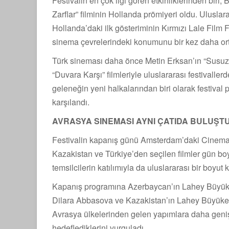
Festivalin en çok ilgi gören etkinliklerinden biri,
Zarflar” filminin Hollanda prömiyeri oldu. Ulusla
Hollanda’daki ilk gösteriminin Kırmızı Lale Film 
sinema çevrelerindeki konumunu bir kez daha or
Türk sineması daha önce Metin Erksan’ın “Susuz 
“Duvara Karşı” filmleriyle uluslararası festivaller
geleneğin yeni halkalarından biri olarak festival
karşılandı.
AVRASYA SINEMASI AYNI ÇATIDA BULUŞT
Festivalin kapanış günü Amsterdam’daki Cinema 
Kazakistan ve Türkiye’den seçilen filmler gün boy
temsilcilerin katılımıyla da uluslararası bir boyut 
Kapanış programına Azerbaycan’ın Lahey Büyü
Dilara Abbasova ve Kazakistan’ın Lahey Büyükelçi
Avrasya ülkelerinden gelen yapımlara daha geniş 
hedeflediklerini vurguladı.