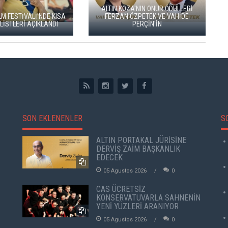
ŞİM USTAOĞLU'NUN
LAN"I SAN SEBASTIÁN'DA
GO TÜRKİYE MİNİ DİZİLERİNİN YENİ
 PRÖMİYERİNİ YAPACAK
ROTASI DOĞU KARADENİZ OLDU
SON EKLENENLER
S
ALTIN PORTAKAL JÜRİSİNE
DERVİŞ ZAİM BAŞKANLIK
EDECEK
05 Agustos 2026
0
CAS ÜCRETSİZ
KONSERVATUVARLA SAHNENİN
YENİ YÜZLERİ ARANIYOR
05 Agustos 2026
0