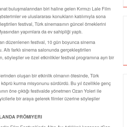
nat buluşmalarından biri haline gelen Kırmızı Lale Film
gösterimler ve uluslararası konukların katılımıyla sona
ştirilen festival, Türk sinemasının güncel örneklerini
fyasından yapımlara da ev sahipliği yaptı.
dan düzenlenen festival, 10 gün boyunca sinema
du. Altı farklı sinema salonunda gerçekleştirilen
 söyleşiler ve özel etkinlikler festival programına ayrı bir
mlerinden oluşan bir etkinlik olmanın ötesinde, Türk
ir köprü kurma misyonunu sürdürdü. Bu yıl özellikle genç
GÖRSEL SANATLAR
ın öne çıktığı festivalde yönetmen Ozan Yoleri ile
ilerle bir araya gelerek filmler üzerine söyleşiler
TUZBİBER, EDİNBURGH FRİNGE'DEKİ İLK
LLANDA PRÖMIYERI
GÖSTERİSİNİ DENİZ GÖKTAŞ'LA YAPACAK