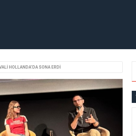
İVALİ HOLLANDA’DA SONA ERDİ