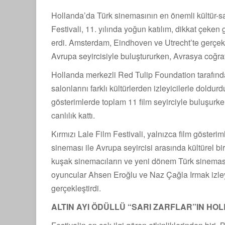
Hollanda’da Türk sinemasının en önemli kültür-sa
Festivali, 11. yılında yoğun katılım, dikkat çeken 
erdi. Amsterdam, Eindhoven ve Utrecht’te gerçekle
Avrupa seyircisiyle buluştururken, Avrasya coğra
Hollanda merkezli Red Tulip Foundation tarafın
salonlarını farklı kültürlerden izleyicilerle doldur
gösterimlerde toplam 11 film seyirciyle buluşurken,
canlılık kattı.
Kırmızı Lale Film Festivali, yalnızca film gösteri
sineması ile Avrupa seyircisi arasında kültürel b
kuşak sinemacıların ve yeni dönem Türk sinemasın
oyuncular Ahsen Eroğlu ve Naz Çağla Irmak izleyic
gerçekleştirdi.
ALTIN AYI ÖDÜLLÜ “SARI ZARFLAR”IN HO